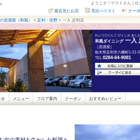
ようこそ！ゲストさん |
ロ
最近見たお店
見比べリスト
クー
の居酒屋（和風）
>
足利・佐野
> 一入 足利店
わふうだにんぐ ひとしお あし
一入
和風ダイニング
［居酒屋］
栃木県
足利市八幡町
1-21-5
0284-64-9081
TEL:
らせ
メニュー
フロア案内
クーポン
おすすめレビュー
む旬の素材を生かした料理と