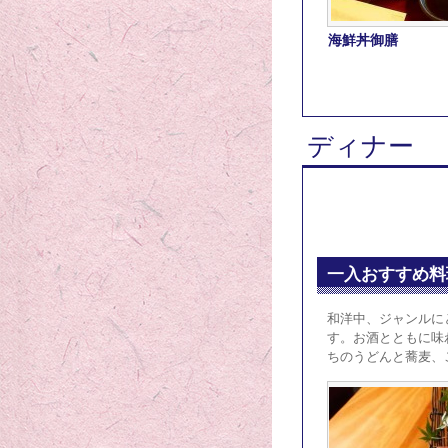
海鮮丼御膳
ディナー
一入おすすめ料
和洋中、ジャンルに
す。お酒とともに味
ちのうどんと蕎麦、