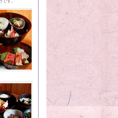
めです。
）