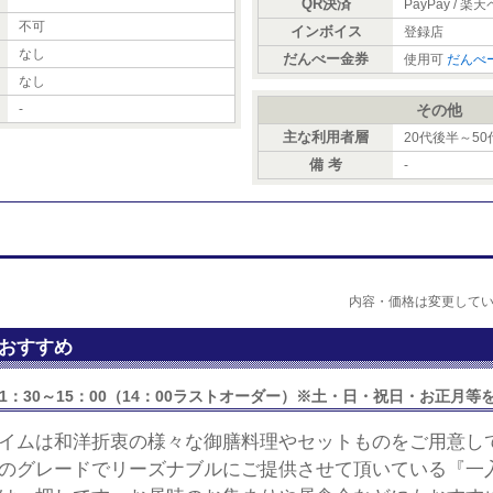
QR決済
PayPay / 楽天
不可
インボイス
登録店
なし
だんべー金券
使用可
だんべ
なし
-
その他
主な利用者層
20代後半～50
備 考
-
内容・価格は変更して
おすすめ
1：30～15：00（14：00ラストオーダー）※土・日・祝日・お正月等
イムは和洋折衷の様々な御膳料理やセットものをご用意し
のグレードでリーズナブルにご提供させて頂いている『一