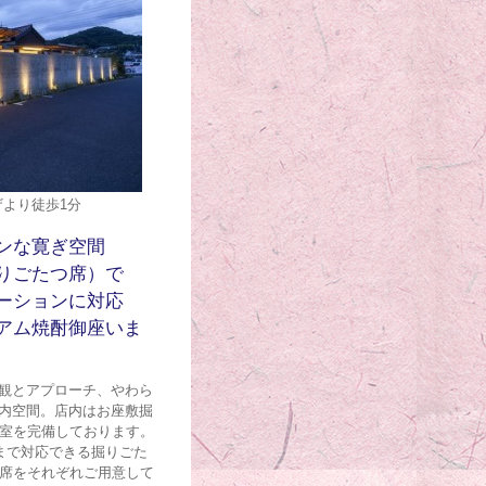
より徒歩1分
ンな寛ぎ空間
りごたつ席）で
ーションに対応
ミアム焼酎御座いま
観とアプローチ、やわら
内空間。店内はお座敷掘
個室を完備しております。
まで対応できる掘りごた
ル席をそれぞれご用意して