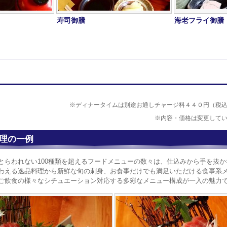
寿司御膳
海老フライ御膳
※ディナータイムは別途お通しチャージ料４４０円（税
※内容・価格は変更して
理の一例
とらわれない100種類を超えるフードメニューの数々は、仕込みから手を抜
わえる逸品料理から新鮮な旬の刺身、お食事だけでも満足いただける食事系
ご飲食の様々なシチュエーション対応する多彩なメニュー構成が一入の魅力