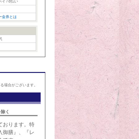
ペイ / d払い
ー金券とは
代
いる場合がございます。
を除く
ております。特
入御膳』、『レ