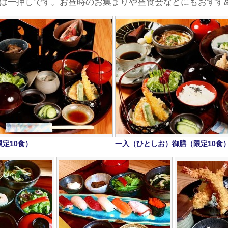
は一押しです。お昼時のお集まりや昼食会などにもおすす
定10食）
一入（ひとしお）御膳（限定10食