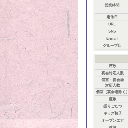
営業時間
定休日
URL
SNS
E-mail
グループ店
席数
宴会対応人数
個室・宴会場
対応人数
個室（宴会場除く
座敷
掘りごたつ
キッズ椅子
オープンエア
眺望