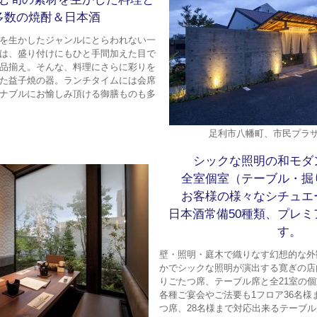
多数の焼酎＆日本酒
を生かしたジャンルにとらわれない一
は、盛り付けにもひと手間加えた目で
品揃え。そんな、料理にさらに彩りを
た益子焼の器。ランチタイムには会席
ナブルにお愉しみ頂ける御膳ものも多
足利市八幡町、市民プラザ
シックな照明の和モダ
全室個室（テーブル・掘
お客様の様々なシチュエ
日本酒常備50種類、プレ
す。
壁・照明・庭木で織りなす幻想的な外
かでシックな照明が演出する寛ぎの店
りごたつ席、テーブル席と全21室の
各種ご宴会やご法要も1フロア36名様
つ席、28名様まで対応出来るテーブ