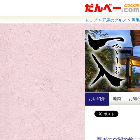
トップ
>
群馬のグルメ
>
両毛
お店紹介
地図
お知
寛ぎの空間で愉し