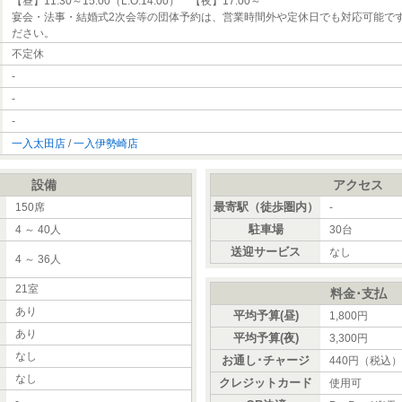
【昼】11:30～15:00（L.O.14:00） 【夜】17:00～
宴会・法事・結婚式2次会等の団体予約は、営業時間外や定休日でも対応可能で
ださい。
不定休
-
-
-
一入太田店
/
一入伊勢崎店
設備
アクセス
最寄駅（徒歩圏内）
150席
-
駐車場
4 ～ 40人
30台
送迎サービス
なし
4 ～ 36人
）
21室
料金･支払
あり
平均予算(昼)
1,800円
あり
平均予算(夜)
3,300円
なし
お通し･チャージ
440円（税込）
なし
クレジットカード
使用可
-