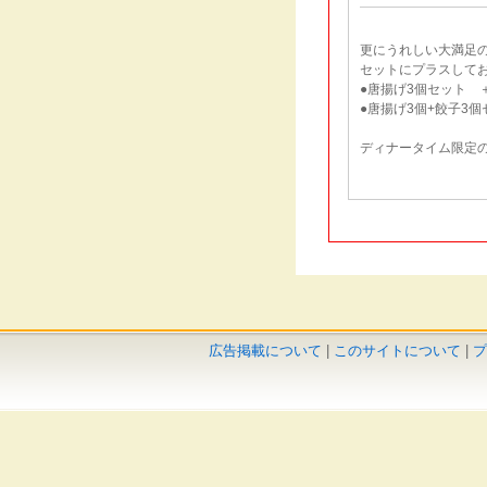
更にうれしい大満足
セットにプラスして
●唐揚げ3個セット 
●唐揚げ3個+餃子3個
ディナータイム限定の乾
広告掲載について
|
このサイトについて
|
プ