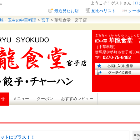
ようこそ！ゲストさん |
ロ
最近見たお店
見比べリスト
クー
崎・玉村の中華料理
>
宮子
> 華龍食堂 宮子店
まちちゅうか かりゅうしょく
華龍食堂 
町中華
［中華料理］
群馬県
伊勢崎市宮子町
304
0270-75-6482
TEL:
らせ
メニュー
クーポン
おすすめレビュー
■
ットにプラス！！