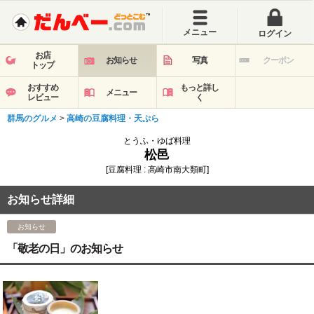
メニュー
ログイン
お店
お知らせ
写真
クーポン
トップ
おすすめ
もっと詳し
メニュー
レビュー
く
群馬のグルメ
>
高崎の豆腐料理・天ぷら
とうふ・ゆば料理
松邑
[豆腐料理 : 高崎市南大類町]
お知らせ詳細
お知らせ
「敬老の日」のお知らせ