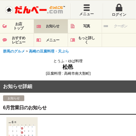
メニュー
ログイン
お店
お知らせ
写真
クーポン
トップ
おすすめ
もっと詳し
メニュー
レビュー
く
群馬のグルメ
>
高崎の豆腐料理・天ぷら
とうふ・ゆば料理
松邑
[豆腐料理 : 高崎市南大類町]
お知らせ詳細
お知らせ
6月営業日のお知らせ