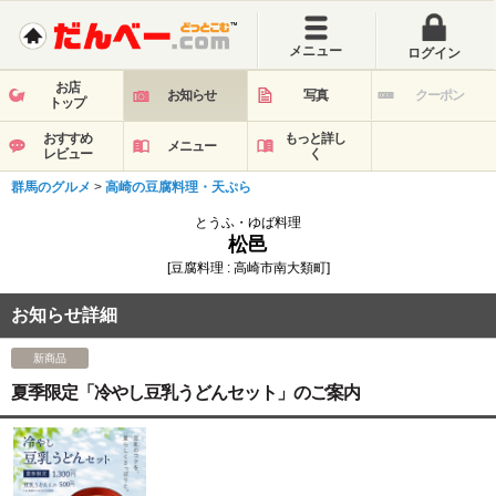
メニュー
ログイン
お店
お知らせ
写真
クーポン
トップ
おすすめ
もっと詳し
メニュー
レビュー
く
群馬のグルメ
>
高崎の豆腐料理・天ぷら
とうふ・ゆば料理
松邑
[豆腐料理 : 高崎市南大類町]
お知らせ詳細
新商品
夏季限定「冷やし豆乳うどんセット」のご案内