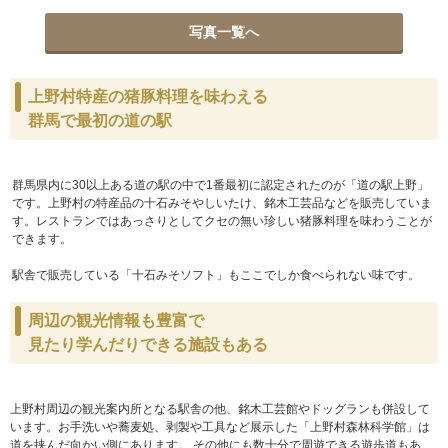
写真一覧へ
上野村特産の猪豚料理を味わえる
群馬で最初の道の駅
群馬県内に30以上ある道の駅の中で1番最初に認定されたのが「道の駅上野」
です。上野村の特産品の十石みそやしいたけ、銘木工芸品などを販売していま
す。レストランではあっさりとしてクセの無い珍しい猪豚料理を味わうことが
できます。
駅舎で販売している「十石みそソフト」もここでしか食べられない味です。
周辺の観光情報も豊富で
見たり学んだりできる施設もある
上野村周辺の観光案内所となる駅舎の他、銘木工芸館やドッグランも併設して
います。お手洗いや蕎麦処、剥製や工具など展示した「上野村森林科学館」は
道を挟んだ向かい側にあります。 その他にも数十分で周遊できる遊歩道もあ