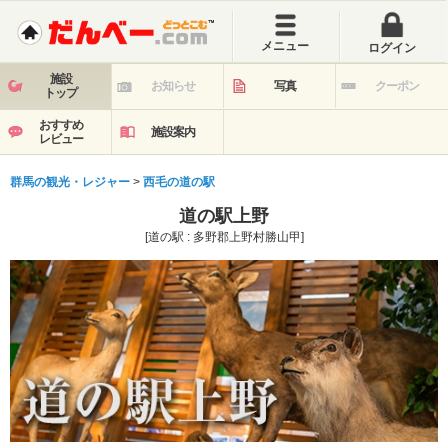
メニュー
ログイン
施設
お知らせ
写真
クーポン
トップ
おすすめ
施設案内
レビュー
群馬の観光・レジャー
>
西毛の道の駅
道の駅上野
[道の駅 : 多野郡上野村勝山甲]