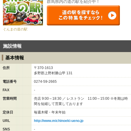
群馬県内の道の駅を紹介中！
ぐんまの道の駅
施設情報
基本情報
住所
〒370-1613
多野郡上野村勝山甲
131
電話番号
0274-59-2665
FAX
-
営業時間
売店 9:00～18:30 ／ レストラン 11:00～15:00 ※冬期は時
間を短縮して営業しております
定休日
毎週木曜・年末年始
URL
http://www.michinoeki-ueno.jp
SNS
-