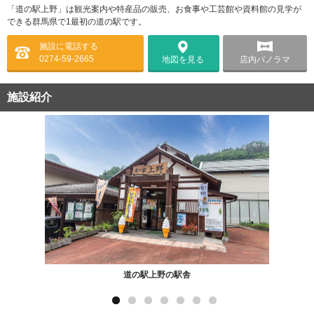
「道の駅上野」は観光案内や特産品の販売、お食事や工芸館や資料館の見学が
できる群馬県で1最初の道の駅です。
施設に電話する
0274-59-2665
店内パノラマ
地図を見る
施設紹介
道の駅上野の駅舎