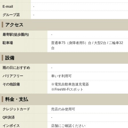
E-mail
-
グループ店
-
アクセス
最寄駅(徒歩圏内)
-
駐車場
普通車75（身障者用5）台 / 大型2台 / 二輪車32
台
設備
雨の日におすすめ
-
バリアフリー
車いす利用可
その他設備
※電気自動車急速充電器
※FreeWi-Fiスポット
料金・支払
クレジットカード
売店のみ使用可
QR決済
-
インボイス
店舗にご確認ください