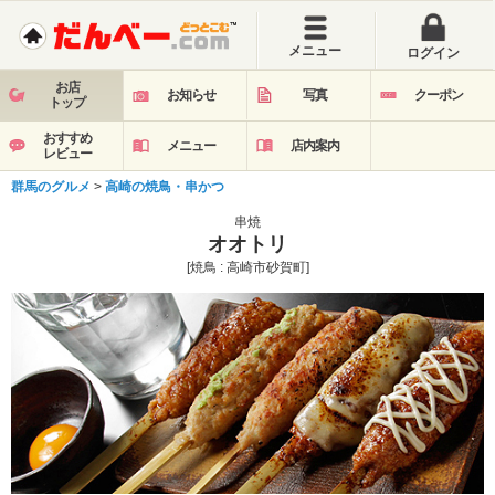
メニュー
ログイン
お店
お知らせ
写真
クーポン
トップ
おすすめ
メニュー
店内案内
レビュー
群馬のグルメ
>
高崎の焼鳥・串かつ
串焼
オオトリ
[焼鳥 : 高崎市砂賀町]