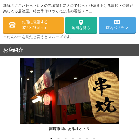
新鮮さにこだわった朝〆の赤城鶏を炭火焼でじっくり焼き上げる串焼・焼鳥が
楽しめる居酒屋。特に手作りつくねは店の看板メニュー！
お店に電話する
027-329-5955
店内パノラマ
地図を見る
＊だんべーを見たと言うとスムーズです。
お店紹介
高崎市街にあるオオトリ