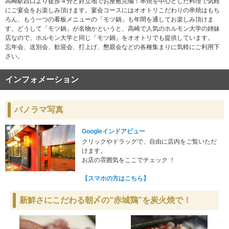
高崎駅西口より徒歩４分と好立地でお座敷完備！串焼を中心とした料理で気軽
にご宴会をお楽しみ頂けます。宴会コースにはオオトリこだわりの串焼はもち
ろん、もう一つの看板メニューの「モツ鍋」も年間を通してお楽しみ頂けま
す。どうして「モツ鍋」が名物かというと、高崎で人気のホルモン大学の姉妹
店なので、ホルモン大学と同じ「モツ鍋」をオオトリでも提供しています。
忘年会、送別会、歓迎会、打上げ、懇親会などの各種集まりに気軽にご利用下
さい。
インフォメーション
パノラマ写真
Googleインドアビュー
クリックやドラッグで、自由に店内をご覧いただ
けます。
お店の雰囲気をここでチェック ！
【スマホの方はこちら】
新鮮さにこだわる朝〆の“赤城鶏”を炭火焼で！