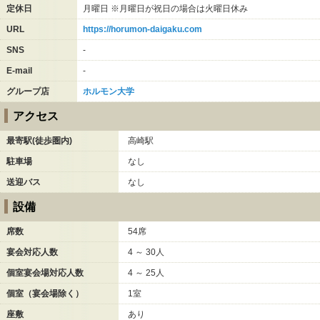
定休日
月曜日 ※月曜日が祝日の場合は火曜日休み
URL
https://horumon-daigaku.com
SNS
-
E-mail
-
グループ店
ホルモン大学
アクセス
最寄駅(徒歩圏内)
高崎駅
駐車場
なし
送迎バス
なし
設備
席数
54席
宴会対応人数
4 ～ 30人
個室宴会場対応人数
4 ～ 25人
個室（宴会場除く）
1室
座敷
あり