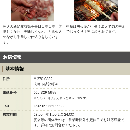
朝〆の新鮮赤城鶏を毎日１本１本「美
串焼は炭火焼が一番！炭火で肉の中ま
味しくなれ！美味しくなれ」と真心込
でじっくり丁寧に焼き上げます。
めながら手差しで仕込みをしていま
す。
お店情報
基本情報
住所
〒370-0832
高崎市砂賀町
43
電話番号
027-329-5955
※だんべーを見たと言うとスムーズです。
FAX
FAX:027-329-5955
営業時間
18:00～翌1:00(L.O.24:00)
宴会等の団体予約は、営業時間外や定休日でも対応可能で
す。詳細はお問合せください。