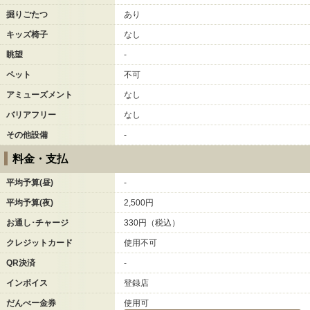
掘りごたつ
あり
キッズ椅子
なし
眺望
-
ペット
不可
アミューズメント
なし
バリアフリー
なし
その他設備
-
料金・支払
平均予算(昼)
-
平均予算(夜)
2,500円
お通し･チャージ
330円（税込）
クレジットカード
使用不可
QR決済
-
インボイス
登録店
だんべー金券
使用可