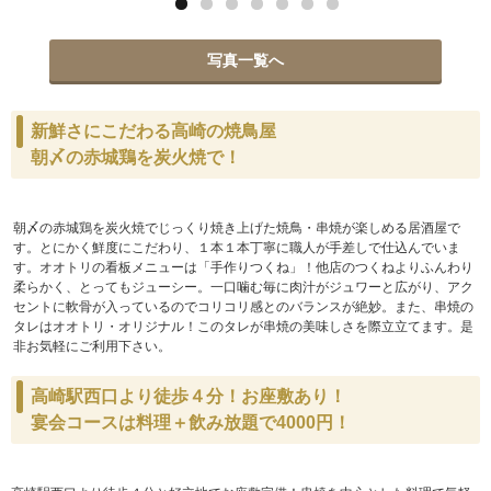
写真一覧へ
新鮮さにこだわる高崎の焼鳥屋
朝〆の赤城鶏を炭火焼で！
朝〆の赤城鶏を炭火焼でじっくり焼き上げた焼鳥・串焼が楽しめる居酒屋で
す。とにかく鮮度にこだわり、１本１本丁寧に職人が手差しで仕込んでいま
す。オオトリの看板メニューは「手作りつくね」！他店のつくねよりふんわり
柔らかく、とってもジューシー。一口噛む毎に肉汁がジュワーと広がり、アク
セントに軟骨が入っているのでコリコリ感とのバランスが絶妙。また、串焼の
タレはオオトリ・オリジナル！このタレが串焼の美味しさを際立立てます。是
非お気軽にご利用下さい。
高崎駅西口より徒歩４分！お座敷あり！
宴会コースは料理＋飲み放題で4000円！