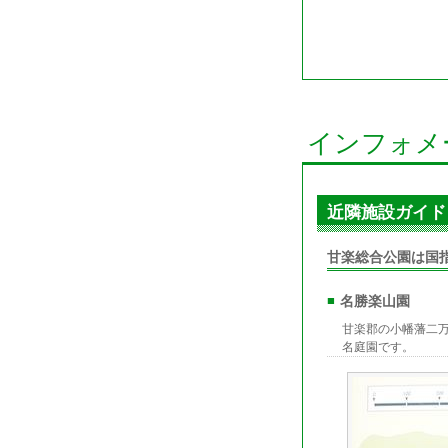
インフォメ
近隣施設ガイド
甘楽総合公園は国
■
名勝楽山園
甘楽郡の小幡藩二
名庭園です。