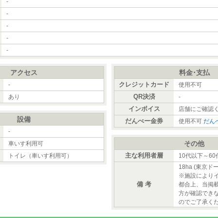
-
-
-
-
-
アクセス
料金･支払
）
クレジットカード
-
使用不可
QR決済
あり
-
インボイス
店舗にご確認
設備
だんべー金券
使用不可
だん
-
その他
車いす利用可
主な利用者層
トイレ（車いす利用可）
10代以下～6
18ha (東京ドー
※施設により
備 考
都合上、当掲
方が確認でき
のでご了承く