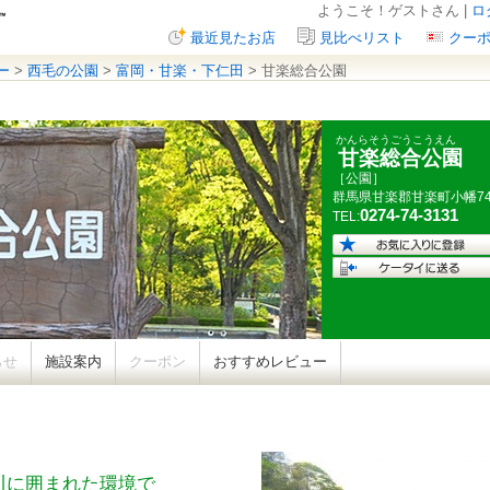
ようこそ！ゲストさん |
ロ
最近見たお店
見比べリスト
クー
ー
>
西毛の公園
>
富岡・甘楽・下仁田
> 甘楽総合公園
かんらそうごうこうえん
甘楽総合公園
［公園］
群馬県
甘楽郡甘楽町小幡
7
0274-74-3131
TEL:
らせ
施設案内
クーポン
おすすめレビュー
川に囲まれた環境で