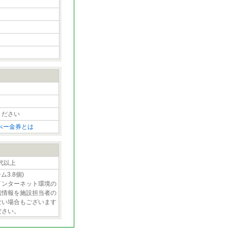
ください
べー金券とは
0代以上
ム3.8個)
インターネット環境の
載情報を施設担当者の
ない場合もございます
ださい。