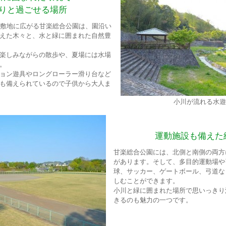
りと過ごせる場所
な敷地に広がる甘楽総合公園は、園沿い
えた木々と、水と緑に囲まれた自然豊
楽しみながらの散歩や、夏場には水場
。
ョン遊具やロングローラー滑り台など
も備えられているので子供から大人ま
小川が流れる水遊
運動施設も備えた
甘楽総合公園には、北側と南側の両方
があります。そして、多目的運動場や
球、サッカー、ゲートボール、弓道な
しむことができます。
小川と緑に囲まれた場所で思いっきり
きるのも魅力の一つです。