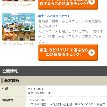
テイクアウトメニュー
桐生・みどりエリアガイド
群馬県「桐生・みどりエリア」の観光情報
をご紹介中！
モデルコースも紹介しているので、 次の休
みは「桐生・みどりエリア」に出かけてみ
よう♪
桐生・みどりエリア特集
公園情報
基本情報
住所
〒376-0011
桐生市相生町
3-300
電話番号
0277-52-2362
（市民体育館） ■花見問い合わせ：0277-46-1111（桐生市