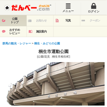
メニュー
ログイン
公園
お知らせ
写真
クーポン
トップ
おすすめ
施設案内
レビュー
群馬の観光・レジャー
>
桐生・みどりの公園
桐生市運動公園
[公園/花見 : 桐生市相生町]