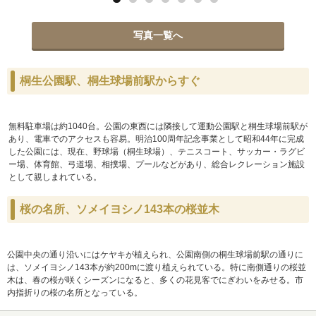
写真一覧へ
桐生公園駅、桐生球場前駅からすぐ
無料駐車場は約1040台。公園の東西には隣接して運動公園駅と桐生球場前駅が
あり、電車でのアクセスも容易。明治100周年記念事業として昭和44年に完成
した公園には、現在、野球場（桐生球場）、テニスコート、サッカー・ラグビ
ー場、体育館、弓道場、相撲場、プールなどがあり、総合レクレーション施設
として親しまれている。
桜の名所、ソメイヨシノ143本の桜並木
公園中央の通り沿いにはケヤキが植えられ、公園南側の桐生球場前駅の通りに
は、ソメイヨシノ143本が約200mに渡り植えられている。特に南側通りの桜並
木は、春の桜が咲くシーズンになると、多くの花見客でにぎわいをみせる。市
内指折りの桜の名所となっている。