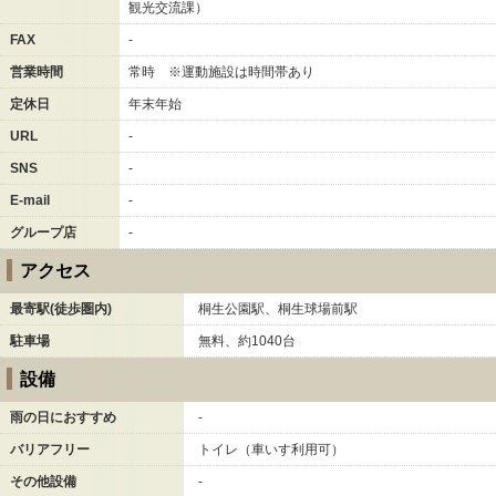
観光交流課）
FAX
-
営業時間
常時 ※運動施設は時間帯あり
定休日
年末年始
URL
-
SNS
-
E-mail
-
グループ店
-
アクセス
最寄駅(徒歩圏内)
桐生公園駅、桐生球場前駅
駐車場
無料、約1040台
設備
雨の日におすすめ
-
バリアフリー
トイレ（車いす利用可）
その他設備
-