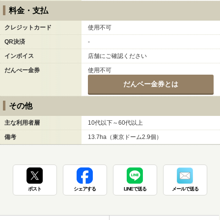
料金・支払
クレジットカード
使用不可
QR決済
-
インボイス
店舗にご確認ください
だんべー金券
使用不可
だんベー金券とは
その他
主な利用者層
10代以下～60代以上
備考
13.7ha（東京ドーム2.9個）
ポスト
シェアする
LINEで送る
メールで送る