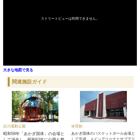
大きな地図で見る
関連施設ガイド
浜川運動公園
体育館
昭和58年「あかぎ国体」の会場と
あかぎ国体のバスケットボール会場と
して完成。メインアリーナとサブアリ
して誕生し、昭和62年に公園も整