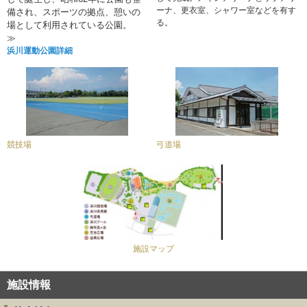
ーナ、更衣室、シャワー室などを有す
備され、スポーツの拠点、憩いの
る。
場として利用されている公園。
≫
浜川運動公園詳細
競技場
弓道場
施設マップ
施設情報