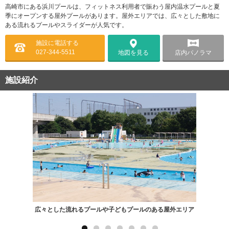
高崎市にある浜川プールは、フィットネス利用者で賑わう屋内温水プールと夏
季にオープンする屋外プールがあります。屋外エリアでは、広々とした敷地に
ある流れるプールやスライダーが人気です。
施設に電話する
027-344-5511
店内パノラマ
地図を見る
施設紹介
広々とした流れるプールや子どもプールのある屋外エリア