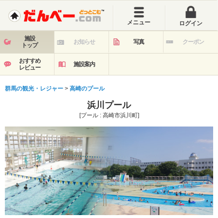
メニュー
ログイン
施設
お知らせ
写真
クーポン
トップ
おすすめ
施設案内
レビュー
群馬の観光・レジャー
>
高崎のプール
浜川プール
[プール : 高崎市浜川町]