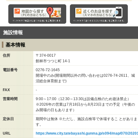
施設情報
基本情報
住所
〒374-0017
館林市つつじ町
14-1
電話番号
0276-72-1645
開場中のみ(開場期間以外の問い合わせは0276-74-2611、城
沼総合体育館まで)
FAX
-
営業時間
9:00～17:00（12:30～13:30は設備点検のため遊泳禁止）
※2026年の営業は7月18日から8月23日までの予定（午後の
み開場の日もあります）
定休日
期間中は無休 ※ただし、施設点検等で休場するこ とがありま
す。
URL
https://www.city.tatebayashi.gunma.jp/s094/map/070/202