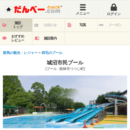
メニュー
ログイン
施設
お知らせ
写真
クーポン
トップ
おすすめ
施設案内
レビュー
群馬の観光・レジャー
>
両毛のプール
城沼市民プール
[プール : 館林市つつじ町]