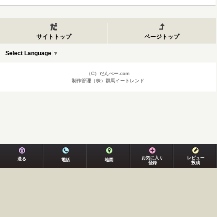
サイトトップ
ページトップ
Select Language
▼
（C）だんべー.com
制作管理（株）群馬イートレンド
お気に入り
レビュー
送る
電話
地図
登録
投稿