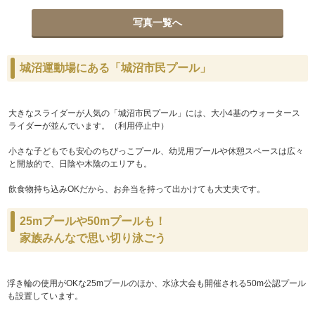
写真一覧へ
城沼運動場にある「城沼市民プール」
大きなスライダーが人気の「城沼市民プール」には、大小4基のウォータース
ライダーが並んでいます。（利用停止中）
小さな子どもでも安心のちびっこプール、幼児用プールや休憩スペースは広々
と開放的で、日陰や木陰のエリアも。
飲食物持ち込みOKだから、お弁当を持って出かけても大丈夫です。
25mプールや50mプールも！
家族みんなで思い切り泳ごう
浮き輪の使用がOKな25mプールのほか、水泳大会も開催される50m公認プール
も設置しています。