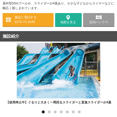
屋外型50mプールや、スライダーが4基あり、小さな子どもからスイマーなどに
幅広く親しまれています。
施設に電話する
0276-72-1645
店内パノラマ
地図を見る
施設紹介
【使用停止中】ぐるりと大きく一周回るスライダーと直進スライダーが4基