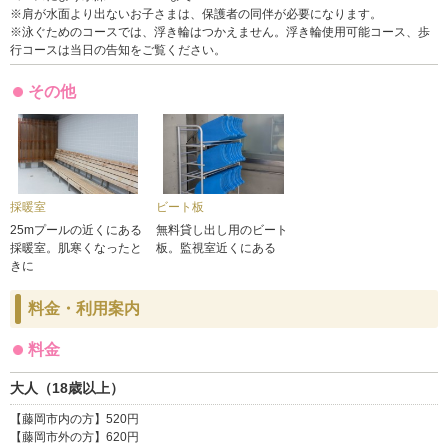
※肩が水面より出ないお子さまは、保護者の同伴が必要になります。
※泳ぐためのコースでは、浮き輪はつかえません。浮き輪使用可能コース、歩
行コースは当日の告知をご覧ください。
その他
採暖室
ビート板
25mプールの近くにある
無料貸し出し用のビート
採暖室。肌寒くなったと
板。監視室近くにある
きに
料金・利用案内
料金
大人（18歳以上）
【藤岡市内の方】520円
【藤岡市外の方】620円