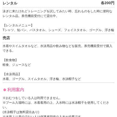
各200円
レンタル
泳ぎに来たけれどトレーニングを試してみたい時、忘れものをした時に便利な
レンタル品。券売機前受付にて貸出中。
【レンタルメニュー】
Tシャツ、短パン、バスタオル、シューズ、フェイスタオル、ゴーグル、浮き輪
売店
水着やスイムタオルなど、水泳用品や飲み物などを販売。券売機前受付で購入
できる。
【飲食物】
軽食、ジュースなど
【水泳用品】
水着、ゴーグル、スイムタオル、浮き輪、水泳帽子など
利用案内
※おむつをしている人は利用できません。
※プール入場時には、水着着用の上、入水時には水泳帽子を使用してくださ
い。
(水泳帽子は無料貸出あり)
※水面より肩のでない人は保護者同伴の入水が必要です。