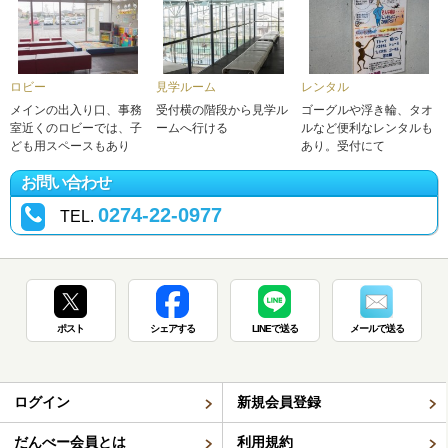
ロビー
見学ルーム
レンタル
メインの出入り口、事務
受付横の階段から見学ル
ゴーグルや浮き輪、タオ
室近くのロビーでは、子
ームへ行ける
ルなど便利なレンタルも
ども用スペースもあり
あり。受付にて
お問い合わせ
0274-22-0977
TEL.
ポスト
シェアする
LINEで送る
メールで送る
ログイン
新規会員登録
だんべー会員とは
利用規約