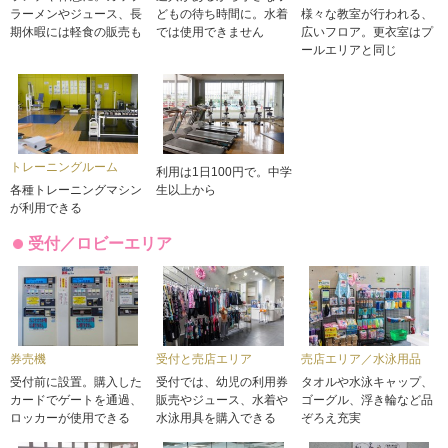
ラーメンやジュース、長
どもの待ち時間に。水着
様々な教室が行われる、
期休暇には軽食の販売も
では使用できません
広いフロア。更衣室はプ
ールエリアと同じ
トレーニングルーム
利用は1日100円で。中学
各種トレーニングマシン
生以上から
が利用できる
受付／ロビーエリア
券売機
受付と売店エリア
売店エリア／水泳用品
受付前に設置。購入した
受付では、幼児の利用券
タオルや水泳キャップ、
カードでゲートを通過、
販売やジュース、水着や
ゴーグル、浮き輪など品
ロッカーが使用できる
水泳用具を購入できる
ぞろえ充実