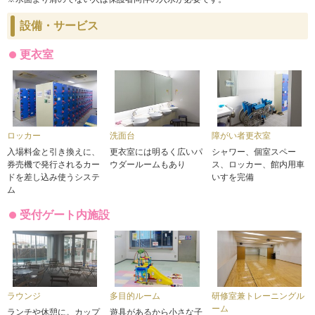
設備・サービス
更衣室
ロッカー
洗面台
障がい者更衣室
入場料金と引き換えに、
更衣室には明るく広いパ
シャワー、個室スペー
券売機で発行されるカー
ウダールームもあり
ス、ロッカー、館内用車
ドを差し込み使うシステ
いすを完備
ム
受付ゲート内施設
ラウンジ
多目的ルーム
研修室兼トレーニングル
ーム
ランチや休憩に。カップ
遊具があるから小さな子