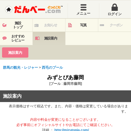
メニュー
ログイン
施設
お知らせ
写真
クーポン
トップ
おすすめ
施設案内
レビュー
施設案内
群馬の観光・レジャー
>
西毛のプール
みずとぴあ藤岡
[プール : 藤岡市藤岡]
施設案内
表示価格はすべて税込です。また、内容・価格は変更している場合がありま
す。
内容や料金
が変更になることがございます。
必ず事前にオフィシャルサイトやお電話にてご確認ください。
詳細 ：
http://mizutopia.com/