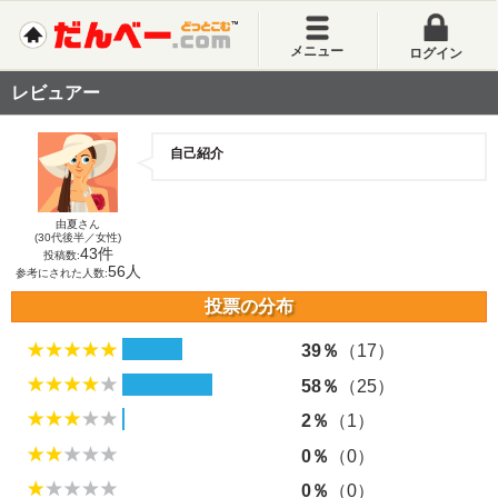
メニュー
ログイン
レビュアー
自己紹介
由夏さん
(30代後半／女性)
43件
投稿数:
56人
参考にされた人数:
投票の分布
39％
（17）
58％
（25）
2％
（1）
0％
（0）
0％
（0）