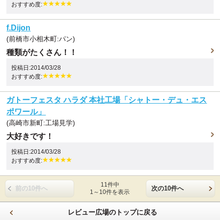
おすすめ度:
f.Dijon
(前橋市小相木町:パン)
種類がたくさん！！
投稿日:2014/03/28
おすすめ度:
ガトーフェスタ ハラダ 本社工場「シャトー・デュ・エス
ポワール」
(高崎市新町:工場見学)
大好きです！
投稿日:2014/03/28
おすすめ度:
11件中
前の10件へ
次の10件へ
1～10件を表示
レビュー広場のトップに戻る