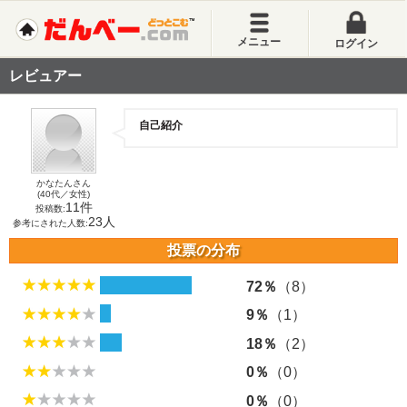
メニュー
ログイン
レビュアー
自己紹介
かなたんさん
(40代／女性)
11件
投稿数:
23人
参考にされた人数:
投票の分布
72％
（8）
9％
（1）
18％
（2）
0％
（0）
0％
（0）