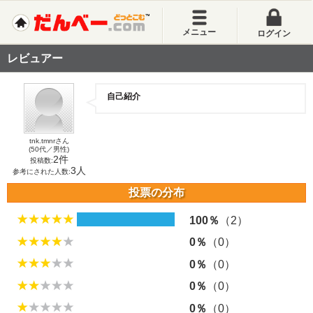
メニュー
ログイン
レビュアー
自己紹介
tnk.tmnrさん
(50代／男性)
2件
投稿数:
3人
参考にされた人数:
投票の分布
100％
（2）
0％
（0）
0％
（0）
0％
（0）
0％
（0）