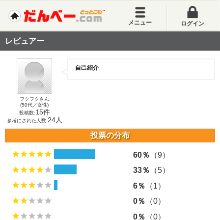
メニュー
ログイン
レビュアー
自己紹介
フクフクさん
(50代／女性)
15件
投稿数:
24人
参考にされた人数:
投票の分布
60％
（9）
33％
（5）
6％
（1）
0％
（0）
0％
（0）