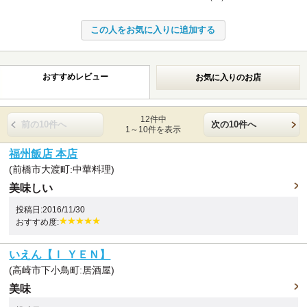
おすすめレビュー
お気に入りのお店
12件中
前の10件へ
次の10件へ
1～10件を表示
福州飯店 本店
(前橋市大渡町:中華料理)
美味しい
投稿日:2016/11/30
おすすめ度:
いえん【Ｉ ＹＥＮ】
(高崎市下小鳥町:居酒屋)
美味