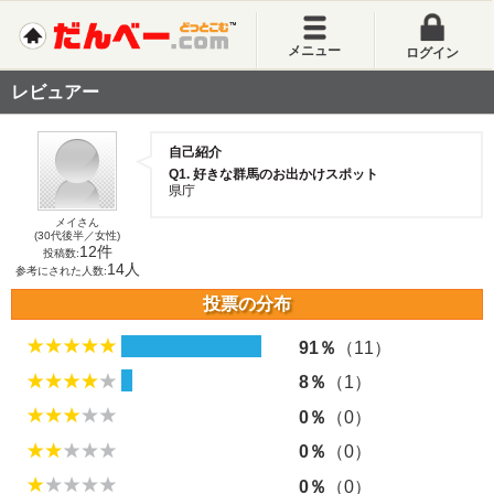
メニュー
ログイン
レビュアー
自己紹介
Q1. 好きな群馬のお出かけスポット
県庁
メイさん
(30代後半／女性)
12件
投稿数:
14人
参考にされた人数:
投票の分布
91％
（11）
8％
（1）
0％
（0）
0％
（0）
0％
（0）