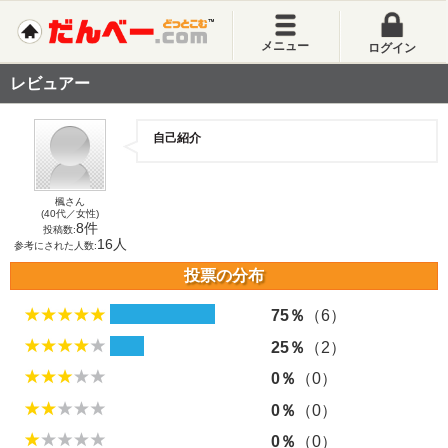
メニュー
ログイン
レビュアー
自己紹介
楓さん
(40代／女性)
8件
投稿数:
16人
参考にされた人数:
投票の分布
75％
（6）
25％
（2）
0％
（0）
0％
（0）
0％
（0）