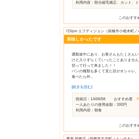
利用内容：部分縮毛矯正、カット、ト
このおすす
f.Dijon エフディジョン（前橋市小相木町
美味しかったです
通勤途中にあり、お客さんもたくさんい
けど入りずらくていったことありません
切って行って来ました！！
パンの種類も多くて見た目がオシャレ。
食べたら外...
[続きを読む]
投稿日：14/06/08 おすすめ度
一人あたりの使用金額：300円
利用内容：朝食
このおすす
豚家 前橋店（前橋市文京町／トンテキ）