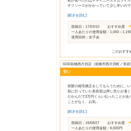
私が食べたのはチャイニーズオムライス
チリソースがかかっていて少し辛いのです
[続きを読む]
投稿日：17/03/10 おすすめ度
一人あたりの使用金額：1,000～1,1
使用目的：女子会
このおすす
GOD前橋西片貝店（前橋市西片貝町／美容
安い
前髪の縮毛矯正をしてもらうために、い
前に行っていた美容室は押し売りが凄く
だかんだで3万円くらい払ったことがあ
ことがなく、お気...
[続きを読む]
投稿日：16/08/27 おすすめ度
一人あたりの使用金額：6,000円