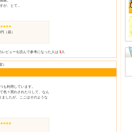
御膳。
が、とて...
99円（昼）
めレビューを読んで参考になった人は
1
人
室）
つも利用しています。
て色々買わされたりして、なん
りましたが、ここはそのような