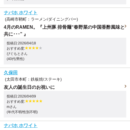
ナバホ ホワイト
(高崎市鞘町：ラーメン/ダイニングバー)
4月のRAMEN。『上州豚 排骨麺“春野菜の中国香酢風味と
共に･･･” 』
投稿日:2026/04/18
おすすめ度:
ぴぐもとさん
(40代/男性)
久保田
(太田市本町：鉄板焼/ステーキ)
友人の誕生日のお祝いに
投稿日:2026/04/09
おすすめ度:
mさん
(年代不明/性別不明)
ナバホ ホワイト