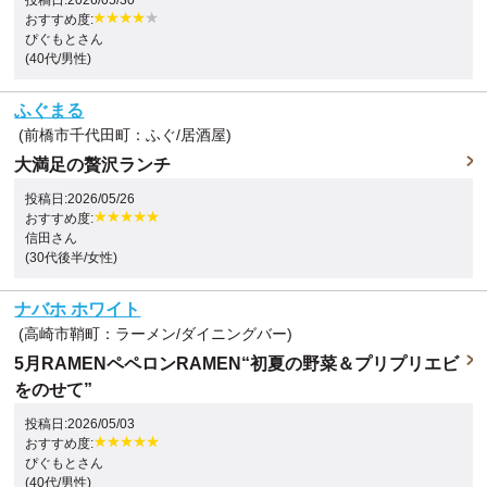
おすすめ度:
ぴぐもとさん
(40代/男性)
ふぐまる
(前橋市千代田町：ふぐ/居酒屋)
大満足の贅沢ランチ
投稿日:2026/05/26
おすすめ度:
信田さん
(30代後半/女性)
ナバホ ホワイト
(高崎市鞘町：ラーメン/ダイニングバー)
5月RAMENペペロンRAMEN“初夏の野菜＆プリプリエビ
をのせて”
投稿日:2026/05/03
おすすめ度:
ぴぐもとさん
(40代/男性)