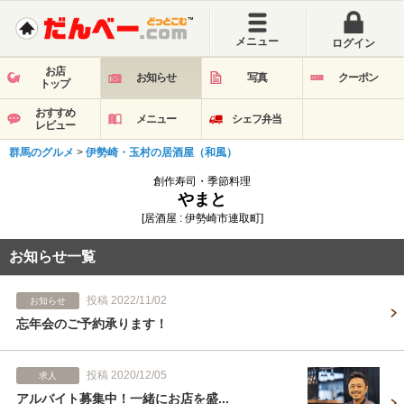
メニュー
ログイン
お店
お知らせ
写真
クーポン
トップ
おすすめ
メニュー
シェフ弁当
レビュー
群馬のグルメ
>
伊勢崎・玉村の居酒屋（和風）
創作寿司・季節料理
やまと
[居酒屋 : 伊勢崎市連取町]
お知らせ一覧
投稿 2022/11/02
お知らせ
忘年会のご予約承ります！
投稿 2020/12/05
求人
アルバイト募集中！一緒にお店を盛...