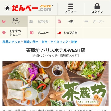
メニュー
ログイン
お店
お知らせ
写真
クーポン
トップ
おすすめ
メニュー
シェフ弁当
レビュー
群馬のグルメ
>
高崎の仕出・弁当・ケイタリング・惣菜
茶蔵坊 ハリスホテルWEST店
[弁当/サンドイッチ : 高崎市あら町]