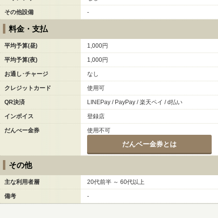
その他設備
-
料金・支払
平均予算(昼)
1,000円
平均予算(夜)
1,000円
お通し･チャージ
なし
クレジットカード
使用可
QR決済
LINEPay / PayPay / 楽天ペイ / d払い
インボイス
登録店
だんべー金券
使用不可
だんベー金券とは
その他
主な利用者層
20代前半 ～ 60代以上
備考
-