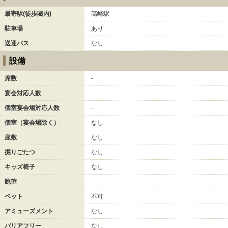
最寄駅(徒歩圏内)
高崎駅
駐車場
あり
送迎バス
なし
設備
席数
-
宴会対応人数
個室宴会場対応人数
-
個室（宴会場除く）
なし
座敷
なし
掘りごたつ
なし
キッズ椅子
なし
眺望
-
ペット
不可
アミューズメント
なし
バリアフリー
なし