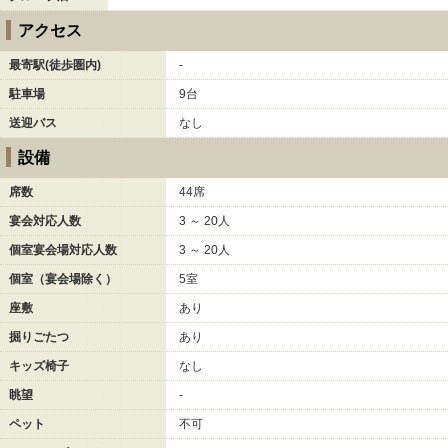
アクセス
最寄駅(徒歩圏内)
-
駐車場
9台
送迎バス
なし
設備
席数
44席
宴会対応人数
3 ～ 20人
個室宴会場対応人数
3 ～ 20人
個室（宴会場除く）
5室
座敷
あり
掘りごたつ
あり
キッズ椅子
なし
眺望
-
ペット
不可