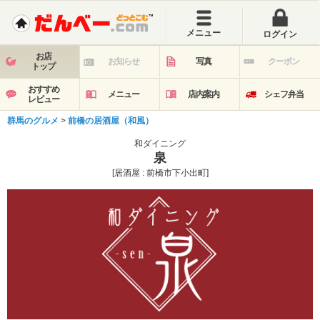
メニュー
ログイン
お店
お知らせ
写真
クーポン
トップ
おすすめ
メニュー
店内案内
シェフ弁当
レビュー
群馬のグルメ
>
前橋の居酒屋（和風）
和ダイニング
泉
[居酒屋 : 前橋市下小出町]