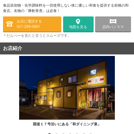
食品添加物・化学調味料を一切使用しない体に優しい和食を提供する前橋の和
食店。名物の「豚軟骨煮」は必食！
お店に電話する
027-289-0987
店内パノラマ
地図を見る
＊だんべーを見たと言うとスムーズです。
お店紹介
国道１７号沿いにある「和ダイニング泉」