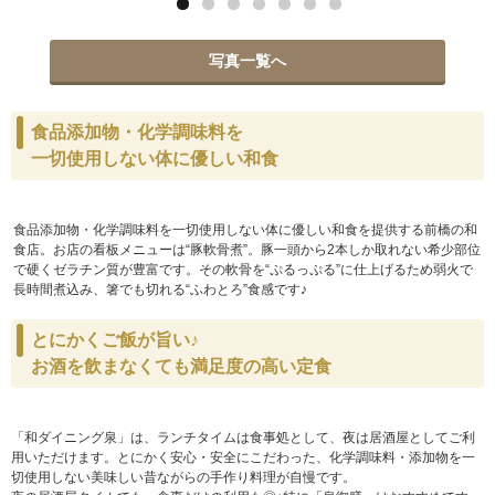
写真一覧へ
食品添加物・化学調味料を
一切使用しない体に優しい和食
食品添加物・化学調味料を一切使用しない体に優しい和食を提供する前橋の和
食店。お店の看板メニューは“豚軟骨煮”。豚一頭から2本しか取れない希少部位
で硬くゼラチン質が豊富です。その軟骨を“ぷるっぷる”に仕上げるため弱火で
長時間煮込み、箸でも切れる“ふわとろ”食感です♪
とにかくご飯が旨い♪
お酒を飲まなくても満足度の高い定食
「和ダイニング泉」は、ランチタイムは食事処として、夜は居酒屋としてご利
用いただけます。とにかく安心・安全にこだわった、化学調味料・添加物を一
切使用しない美味しい昔ながらの手作り料理が自慢です。