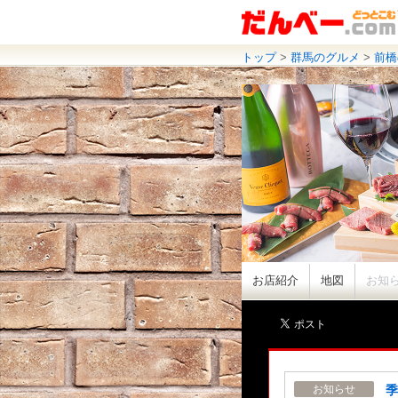
トップ
>
群馬のグルメ
>
前橋
お店紹介
地図
お知
季
お知らせ