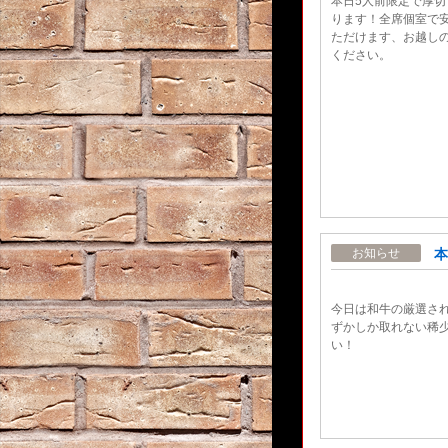
本日5人前限定で厚
ります！全席個室で
ただけます、お越し
ください。
本
お知らせ
今日は和牛の厳選さ
ずかしか取れない稀
い！