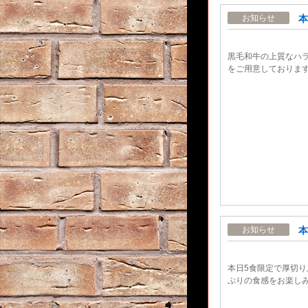
本
お知らせ
黒毛和牛の上質なハ
をご用意しておりま
本
お知らせ
本日5食限定で厚切
ぷりの食感をお楽し