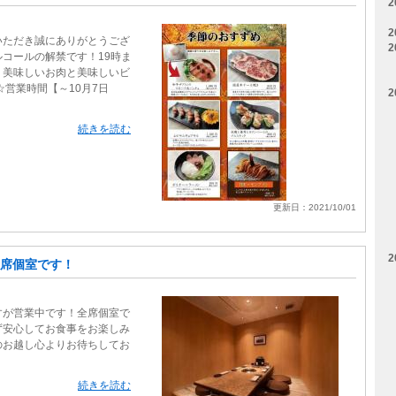
2
2
いただき誠にありがとうござ
2
コールの解禁です！19時ま
 美味しいお肉と美味しいビ
☆営業時間【～10月7日
2
続きを読む
更新日：2021/10/01
2
席個室です！
すが営業中です！全席個室で
ず安心してお食事をお楽しみ
のお越し心よりお待ちしてお
続きを読む