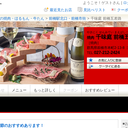
ようこそ！ゲストさん |
ロ
最近見たお店
見比べリスト
クー
の焼肉・ほるもん・牛たん
>
前橋駅北口・前橋市街
> 千味庭 前橋五差路
やきにく せんみてい まえばし
千味庭 前橋
焼肉
［焼肉］
群馬県
前橋市本町
2-13-8
027-212-2424
TEL:
らせ
メニュー
もっと詳しく
クーポン
おすすめレビュー
■
節のおすすめあります！