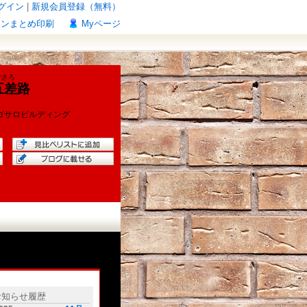
グイン
|
新規会員登録（無料）
ポンまとめ印刷
Myページ
ごさろ
五差路
ゴサロビルディング
お知らせ履歴