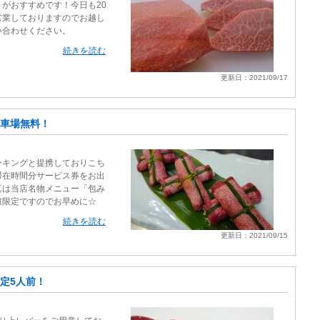
がおすすめです！今日も20
営業しておりますのでお越し
い合わせください。
続きを読む
更新日：2021/09/17
車場無料！
ーキングと提携しておりこち
滞在時間分サービス券をお出
真は当店名物メニュー「包み
慮限定ですのでお早めに☆
続きを読む
更新日：2021/09/15
定5人前！