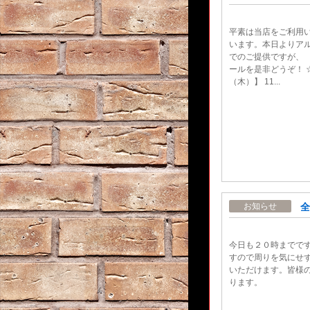
平素は当店をご利用
います。本日よりアル
でのご提供ですが、
ールを是非どうぞ！ 
（木）】 11...
全
お知らせ
今日も２０時までで
すので周りを気にせ
いただけます。皆様
ります。