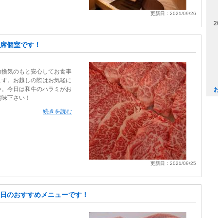
更新日：2021/09/26
2
席個室です！
力換気のもと安心してお食事
ます。お越しの際はお気軽に
い。今日は和牛のハラミがお
賞味下さい！
続きを読む
更新日：2021/09/25
日のおすすめメニューです！