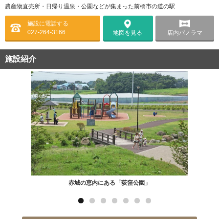
農産物直売所・日帰り温泉・公園などが集まった前橋市の道の駅
施設に電話する
027-264-3166
店内パノラマ
地図を見る
施設紹介
赤城の恵内にある「荻窪公園」