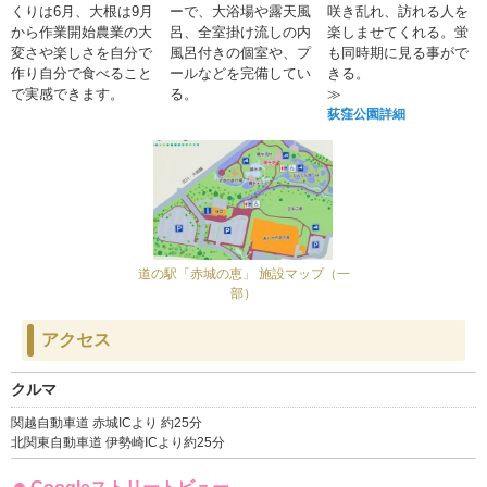
くりは6月、大根は9月
ーで、大浴場や露天風
咲き乱れ、訪れる人を
から作業開始農業の大
呂、全室掛け流しの内
楽しませてくれる。蛍
変さや楽しさを自分で
風呂付きの個室や、プ
も同時期に見る事がで
作り自分で食べること
ールなどを完備してい
きる。
で実感できます。
る。
≫
荻窪公園詳細
道の駅「赤城の恵」 施設マップ（一
部）
アクセス
クルマ
関越自動車道 赤城ICより 約25分
北関東自動車道 伊勢崎ICより約25分