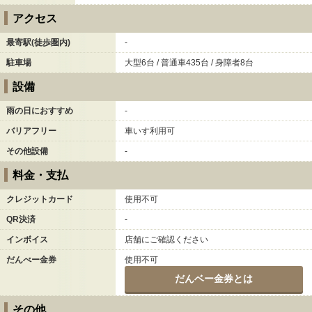
アクセス
最寄駅(徒歩圏内)
-
駐車場
大型6台 / 普通車435台 / 身障者8台
設備
雨の日におすすめ
-
バリアフリー
車いす利用可
その他設備
-
料金・支払
クレジットカード
使用不可
QR決済
-
インボイス
店舗にご確認ください
だんべー金券
使用不可
だんベー金券とは
その他