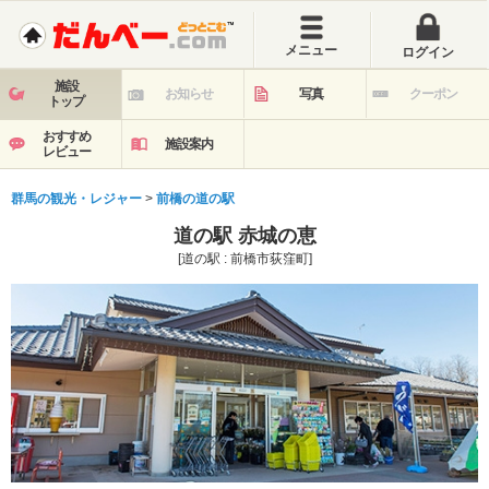
メニュー
ログイン
施設
お知らせ
写真
クーポン
トップ
おすすめ
施設案内
レビュー
群馬の観光・レジャー
>
前橋の道の駅
道の駅 赤城の恵
[道の駅 : 前橋市荻窪町]