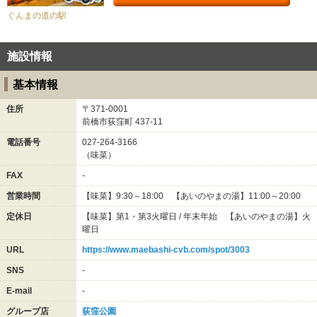
ぐんまの道の駅
施設情報
基本情報
住所
〒371-0001
前橋市荻窪町
437-11
電話番号
027-264-3166
（味菜）
FAX
-
営業時間
【味菜】9:30～18:00 【あいのやまの湯】11:00～20:00
定休日
【味菜】第1・第3火曜日 / 年末年始 【あいのやまの湯】火
曜日
URL
https://www.maebashi-cvb.com/spot/3003
SNS
-
E-mail
-
グループ店
荻窪公園