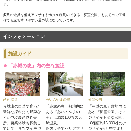
す。
多数の遊具を備えアジサイやホタル鑑賞のできる「荻窪公園」もあるので子連
れでも立ち寄りやすい道の駅になっています。
インフォメーション
施設ガイド
「赤城の恵」内の主な施設
産直 味菜
あいのやまの湯
荻窪公園
赤城山の自然で育った
「赤城の恵」敷地内に
「赤城の恵」敷地内に
新鮮な採れたて野菜な
ある『あいのやまの
ある『荻窪公園』はア
どが並ぶ農産物直売
湯』は源泉100％の天
ジサイが有名な公園。
所。農業体験も募集し
然温泉。
10種類約16,000株のア
ていて、サツマイモづ
館内は全てバリアフリ
ジサイが6月中旬より