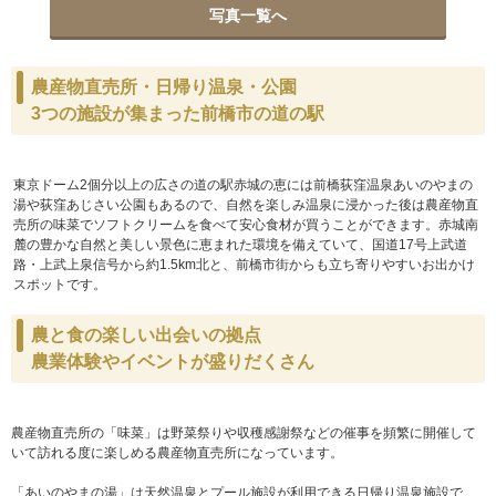
写真一覧へ
農産物直売所・日帰り温泉・公園
3つの施設が集まった前橋市の道の駅
東京ドーム2個分以上の広さの道の駅赤城の恵には前橋荻窪温泉あいのやまの
湯や荻窪あじさい公園もあるので、自然を楽しみ温泉に浸かった後は農産物直
売所の味菜でソフトクリームを食べて安心食材が買うことができます。赤城南
麓の豊かな自然と美しい景色に恵まれた環境を備えていて、国道17号上武道
路・上武上泉信号から約1.5km北と、前橋市街からも立ち寄りやすいお出かけ
スポットです。
農と食の楽しい出会いの拠点
農業体験やイベントが盛りだくさん
農産物直売所の「味菜」は野菜祭りや収穫感謝祭などの催事を頻繁に開催して
いて訪れる度に楽しめる農産物直売所になっています。
「あいのやまの湯」は天然温泉とプール施設が利用できる日帰り温泉施設で