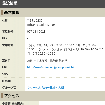
施設情報
基本情報
住所
〒371-0235
前橋市滝窪町
813-205
電話番号
027-284-0011
FAX
-
営業時間
【さんぽ道】3月～9月 9:30～17:30 / 10月～2月 9:30～
16:30 【レストハウスまきば】3月～9月 10:30～16:30 / 10
月～2月 10:30～15:30
定休日
無休 ※年末年始・臨時休業あり
URL
http://www8.wind.ne.jp/sanpo-michi/
SNS
-
E-mail
-
グループ店
ぐりーんふらわー牧場・大胡
アクセス
最寄駅(徒歩圏内)
-