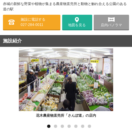
赤城の新鮮な野菜や植物が集まる農産物直売所と動物と触れ合える公園のある
道の駅
施設に電話する
027-284-0011
店内パノラマ
地図を見る
施設紹介
花木農産物直売所「さんぽ道」の店内