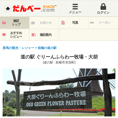
メニュー
ログイン
施設
お知らせ
写真
クーポン
トップ
おすすめ
施設案内
レビュー
群馬の観光・レジャー
>
前橋の道の駅
道の駅 ぐりーんふらわー牧場・大胡
[道の駅 : 前橋市滝窪町]