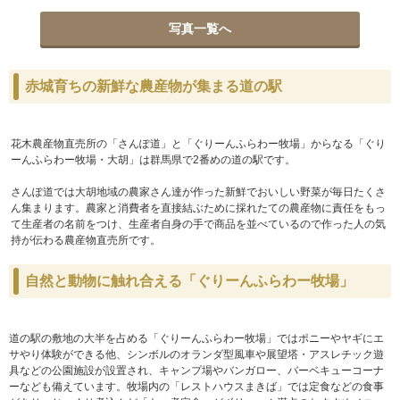
写真一覧へ
赤城育ちの新鮮な農産物が集まる道の駅
花木農産物直売所の「さんぽ道」と「ぐりーんふらわー牧場」からなる「ぐり
ーんふらわー牧場・大胡」は群馬県で2番めの道の駅です。
さんぽ道では大胡地域の農家さん達が作った新鮮でおいしい野菜が毎日たくさ
ん集まります。農家と消費者を直接結ぶために採れたての農産物に責任をもっ
て生産者の名前をつけ、生産者自身の手で商品を並べているので作った人の気
持が伝わる農産物直売所です。
自然と動物に触れ合える「ぐりーんふらわー牧場」
道の駅の敷地の大半を占める「ぐりーんふらわー牧場」ではポニーやヤギにエ
サやり体験ができる他、シンボルのオランダ型風車や展望塔・アスレチック遊
具などの公園施設が設置され、キャンプ場やバンガロー、バーベキューコーナ
ーなども備えています。牧場内の「レストハウスまきば」では定食などの食事