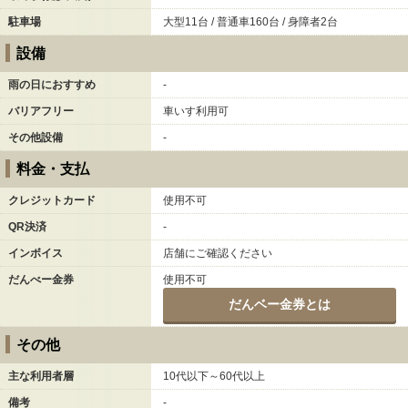
駐車場
大型11台 / 普通車160台 / 身障者2台
設備
雨の日におすすめ
-
バリアフリー
車いす利用可
その他設備
-
料金・支払
クレジットカード
使用不可
QR決済
-
インボイス
店舗にご確認ください
だんべー金券
使用不可
だんベー金券とは
その他
主な利用者層
10代以下～60代以上
備考
-