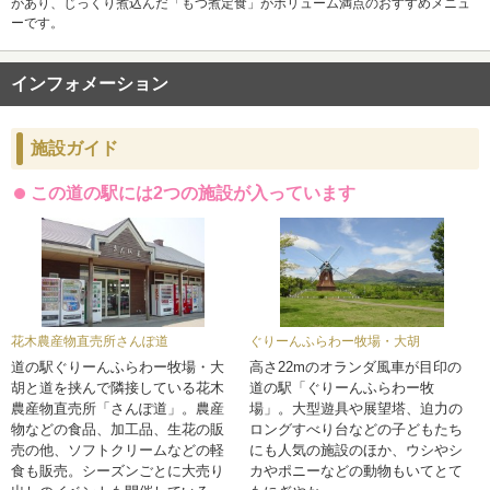
があり、じっくり煮込んだ「もつ煮定食」がボリューム満点のおすすめメニュ
ーです。
インフォメーション
施設ガイド
この道の駅には2つの施設が入っています
花木農産物直売所さんぽ道
ぐりーんふらわー牧場・大胡
道の駅ぐりーんふらわー牧場・大
高さ22mのオランダ風車が目印の
胡と道を挟んで隣接している花木
道の駅「ぐりーんふらわー牧
農産物直売所「さんぽ道」。農産
場」。大型遊具や展望塔、迫力の
物などの食品、加工品、生花の販
ロングすべり台などの子どもたち
売の他、ソフトクリームなどの軽
にも人気の施設のほか、ウシやシ
食も販売。シーズンごとに大売り
カやポニーなどの動物もいてとて