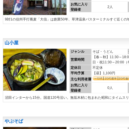
お気に入り
2人
登録者
9対1の信州手打蕎麦「大信」は創業50年、草津温泉バスターミナルすぐ近くの
山小屋
ジャンル
そば・うどん
【春～秋】11:30～18:0
営業時間
日・祝11:30～20:0
定休日
不定休
平均予算
【昼】1,100円
主な利用者層
お気に入り
0人
登録者
沼田インターから15分。国道120号沿い。無垢木材に包まれた昭和にタイムス
やぶそば