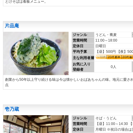
とけそばは看板メニュー。
片品庵
ジャンル
うどん・蕎麦
営業時間
11:00～18:00
定休日
日曜日
平均予算
【昼】500円 【夜】50
主な利用者層
お気に入り
0人
登録者
創業から50年以上守り続ける味は今は懐かしいおばあちゃんの味。地元に愛さ
点
壱乃蔵
ジャンル
そば・うどん
営業時間
【昼】11:00～14:30 【
定休日
月曜日 ※祝日の場合は