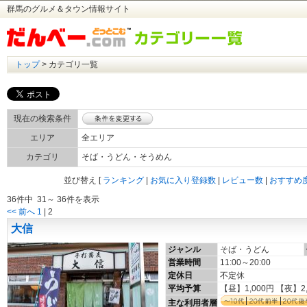
群馬のグルメ＆タウン情報サイト
トップ
> カテゴリ一覧
現在の検索条件
エリア
全エリア
カテゴリ
そば・うどん・そうめん
並び替え
[
ランキング
|
お気に入り登録数
|
レビュー数
|
おすすめ
36件中 31～ 36件を表示
<< 前へ
1
|
2
大信
ジャンル
そば・うどん
営業時間
11:00～20:00
定休日
不定休
平均予算
【昼】1,000円 【夜】2
主な利用者層