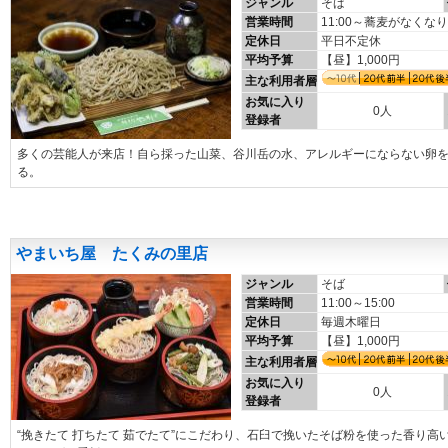
ジャンル
そば
営業時間
11:00～蕎麦がなくな
定休日
平日不定休
平均予算
【昼】1,000円
主な利用者層
お気に入り
0人
登録者
多くの芸能人が来店！自ら採った山菜、谷川岳の水、アレルギーにならない卵
る。
やまいち屋 たくみの里店
ジャンル
そば
営業時間
11:00～15:00
定休日
毎週木曜日
平均予算
【昼】1,000円
主な利用者層
お気に入り
0人
登録者
“挽きたて 打ちたて 茹でたて”にこだわり、石臼で挽いたそば粉を使った香り