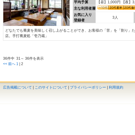
平均予算
【昼】1,000円 【夜】3
主な利用者層
お気に入り
3人
登録者
どなたでも蕎麦を美味しく召し上がることができ、お客様の「苦」を「割り」
店。手打蕎麦処「壱乃蔵」
36件中 31～ 36件を表示
<< 前へ
1
|
2
広告掲載について
|
このサイトについて
|
プライバシーポリシー
|
利用規約