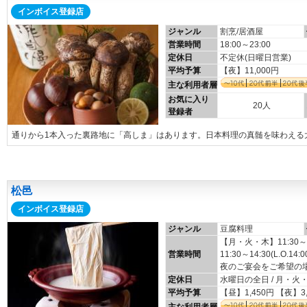
インボイス登録店
ジャンル
割烹/居酒屋
営業時間
18:00～23:00
定休日
不定休(日曜日営業)
平均予算
【夜】11,000円
主な利用者層
お気に入り
20人
登録者
通りから1本入った裏路地に「高しま」はあります。日本料理の真髄を味わえる
松邑
インボイス登録店
ジャンル
豆腐料理
【月・火・木】11:30～1
営業時間
11:30～14:30(L.O.14:0
夜のご宴会をご希望の
定休日
水曜日の全日 / 月・火
平均予算
【昼】1,450円 【夜】3