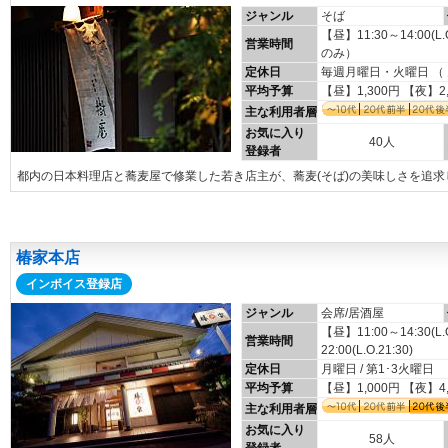
ジャンル
そば
【昼】11:30～14:00(L
営業時間
のみ）
定休日
毎週月曜日・火曜日 （
平均予算
【昼】1,300円 【夜】2
主な利用者層
お気に入り
40人
登録者
都内の日本料理店と蕎麦屋で修業した若き店主が、蕎麦(そば)の美味しさを追求
椿家本店
インボイス登録店
ジャンル
会席/居酒屋
【昼】11:00～14:30(L
営業時間
22:00(L.O.21:30)
定休日
月曜日 / 第1･3火曜日
平均予算
【昼】1,000円 【夜】4
主な利用者層
お気に入り
58人