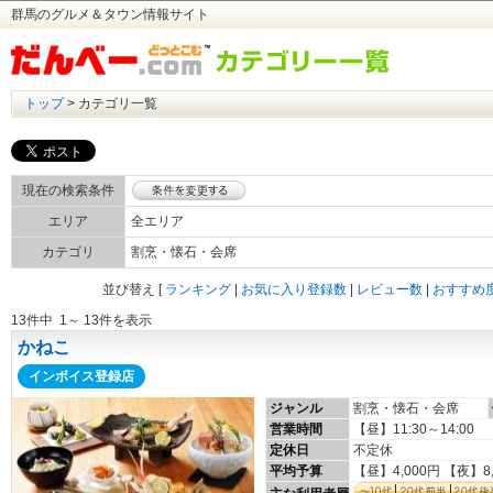
群馬のグルメ＆タウン情報サイト
トップ
> カテゴリ一覧
現在の検索条件
エリア
全エリア
カテゴリ
割烹・懐石・会席
並び替え
[
ランキング
|
お気に入り登録数
|
レビュー数
|
おすすめ
13件中 1～ 13件を表示
かねこ
インボイス登録店
ジャンル
割烹・懐石・会席
営業時間
【昼】11:30～14:00
定休日
不定休
平均予算
【昼】4,000円 【夜】8