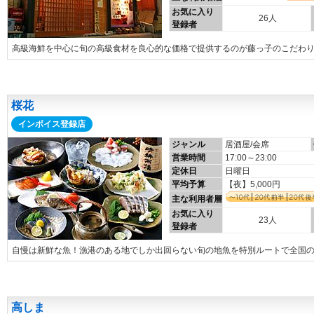
お気に入り
26人
登録者
高級海鮮を中心に旬の高級食材を良心的な価格で提供するのが藤っ子のこだわ
桜花
インボイス登録店
ジャンル
居酒屋/会席
営業時間
17:00～23:00
定休日
日曜日
平均予算
【夜】5,000円
主な利用者層
お気に入り
23人
登録者
自慢は新鮮な魚！漁港のある地でしか出回らない旬の地魚を特別ルートで全国
高しま