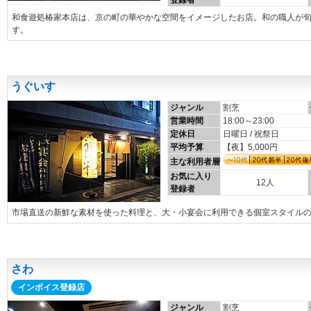
登録者
和食遊処椿家本店は、京の町の華やかな空間をイメージしたお店。和の職人が
す。
うぐいす
ジャンル
割烹
営業時間
18:00～23:00
定休日
日曜日 / 祝祭日
平均予算
【夜】5,000円
主な利用者層
お気に入り
12人
登録者
市場直送の新鮮な素材を使った料理と、大・小宴会に利用できる個室スタイル
さわ
インボイス登録店
ジャンル
割烹