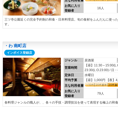
主な利用者層
お気に入り
16人
登録者
三ツ寺公園近くの完全予約制の和食・日本料理店。旬の食材をふんだんに使っ
す。
・わ 南町店
インボイス登録店
ジャンル
居酒屋
【昼】11:30～15:00(L
営業時間
23:30(L.O.23:00) / 
定休日
水曜日
平均予算
【昼】1,000円 【夜】4
主な利用者層
お気に入り
79人
登録者
各料理ジャンルの職人が、、各々の手技・調理技法を使って表現する極上の和