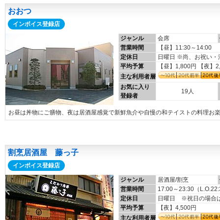
おおつ
インボイス登録店
ジャンル
会席
営業時間
【昼】11:30～14:00 
定休日
日曜日 ※尚、お祝い
平均予算
【昼】1,800円 【夜】2
主な利用者層
お気に入り
19人
登録者
お昼は丼物にご膳物、夜は居酒屋感覚で新鮮魚介や自慢の和テイストの料理お
割烹居酒屋 藤っ子
インボイス登録店
ジャンル
居酒屋/割烹
営業時間
17:00～23:30（L.O.22
定休日
日曜日 ※祝日の場合
平均予算
【夜】4,500円
主な利用者層