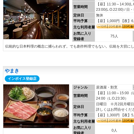
【昼】11:30～14:30(L
営業時間
23:00(L.O.22:00) / 日
定休日
無休
平均予算
【昼】1,000円 【夜】6
主な利用者層
お気に入り
75人
登録者
伝統的な日本料理の概念に捕らわれず。でも創作料理でもない。伝統を大切に
やまき
インボイス登録店
ジャンル
居酒屋・割烹
【昼】11:00～15:00（
営業時間
24:00（L.O.23:30）
日曜日 ※月2回月曜
定休日
詳しくはお問合せくだ
平均予算
【昼】1,300円 【夜】5
主な利用者層
お気に入り
0人
登録者