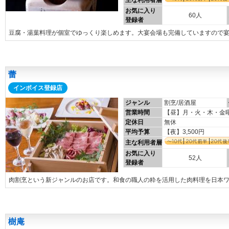
主な利用者層
お気に入り
60人
登録者
豆腐・湯葉料理が個室でゆっくり楽しめます。大宴会場も完備していますので
蕾
インボイス登録店
ジャンル
割烹/居酒屋
営業時間
【昼】月・火・木・金曜日
定休日
無休
平均予算
【夜】3,500円
主な利用者層
お気に入り
52人
登録者
肉割烹という新ジャンルのお店です。和食の職人の粋を活用した肉料理を日本
樹庵