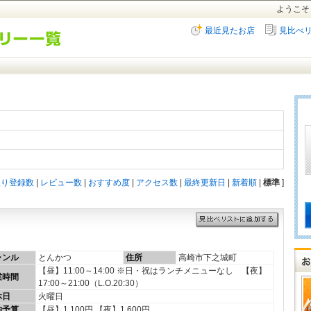
ようこそ
最近見たお店
見比べ
入り登録数
|
レビュー数
|
おすすめ度
|
アクセス数
|
最終更新日
|
新着順
|
標準
]
ャンル
とんかつ
住所
高崎市下之城町
【昼】11:00～14:00 ※日・祝はランチメニューなし 【夜】
業時間
17:00～21:00（L.O.20:30）
休日
火曜日
均予算
【昼】1,100円 【夜】1,600円