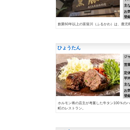
主
お
登
創業60年以上の富留川（ふるかわ）は、鹿児
ひょうたん
ジ
営
定
平
主
お
登
ホルモン将の店主が考案した牛タン100％の
町のレストラン。