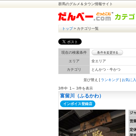
群馬のグルメ＆タウン情報サイト
トップ
> カテゴリ一覧
現在の検索条件
エリア
全エリア
カテゴリ
とんかつ・牛かつ
並び替え
[
ランキング
|
お気に
3件中 1～ 3件を表示
富留川（ふるかわ）
インボイス登録店
ジ
営
定
平