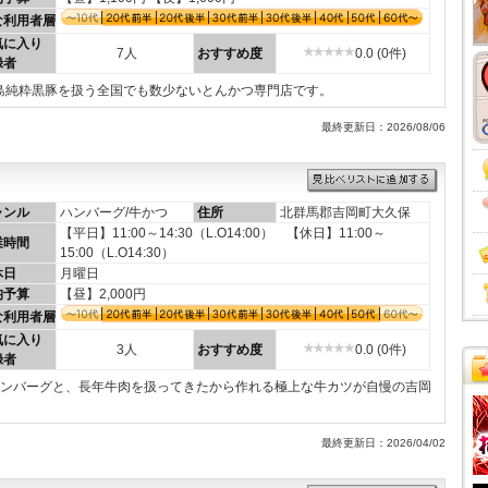
な利用者層
気に入り
7人
おすすめ度
0.0 (0件)
録者
島純粋黒豚を扱う全国でも数少ないとんかつ専門店です。
最終更新日：2026/08/06
ャンル
ハンバーグ/牛かつ
住所
北群馬郡吉岡町大久保
【平日】11:00～14:30（L.O14:00） 【休日】11:00～
業時間
15:00（L.O14:30）
休日
月曜日
均予算
【昼】2,000円
な利用者層
気に入り
3人
おすすめ度
0.0 (0件)
録者
ハンバーグと、長年牛肉を扱ってきたから作れる極上な牛カツが自慢の吉岡
最終更新日：2026/04/02