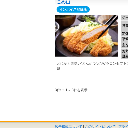
こめ山
インボイス登録店
ジ
営
定
平
主
お
登
とにかく美味い“とんかつ”と“米”をコンセ
題！
3件中 1～ 3件を表示
広告掲載について
|
このサイトについて
|
プラ