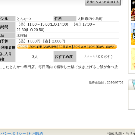
ャンル
とんかつ
住所
太田市内ケ島町
【昼】11:00～15:00(L.O.14:00) 【夜】17:00～
業時間
21:30(L.O.20:50)
休日
木曜日
均予算
【昼】1,800円 【夜】2,000円
な利用者層
気に入り
3人
おすすめ度
0.0 (0件)
録者
プトにしたとんかつ専門店。毎日店内で精米し土鍋て炊き上げるご飯が食べ放
最終更新日：2026/07/09
イバシーポリシー
|
利用規約
掲載店舗・当サ