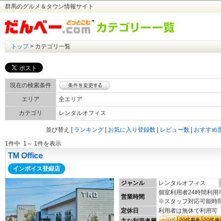
群馬のグルメ＆タウン情報サイト
トップ
> カテゴリ一覧
現在の検索条件
エリア
全エリア
カテゴリ
レンタルオフィス
並び替え
[
ランキング
|
お気に入り登録数
|
レビュー数
|
おすすめ
1件中 1～ 1件を表示
TM Office
インボイス登録店
ジャンル
レンタルオフィス
個室利用者24時間利用可
営業時間
※スタッフ対応可能時間10
定休日
利用者は無休で利用可