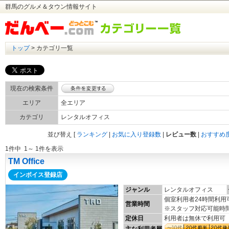
群馬のグルメ＆タウン情報サイト
トップ
> カテゴリ一覧
現在の検索条件
エリア
全エリア
カテゴリ
レンタルオフィス
並び替え
[
ランキング
|
お気に入り登録数
|
レビュー数
|
おすすめ
1件中 1～ 1件を表示
TM Office
インボイス登録店
ジャンル
レンタルオフィス
個室利用者24時間利用可
営業時間
※スタッフ対応可能時間10
定休日
利用者は無休で利用可