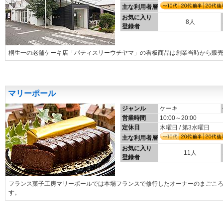
主な利用者層
お気に入り
8人
登録者
桐生一の老舗ケーキ店「パティスリーウチヤマ」の看板商品は創業当時から販
マリーポール
ジャンル
ケーキ
営業時間
10:00～20:00
定休日
木曜日 / 第3水曜日
主な利用者層
お気に入り
11人
登録者
フランス菓子工房マリーポールでは本場フランスで修行したオーナーのまごこ
す。