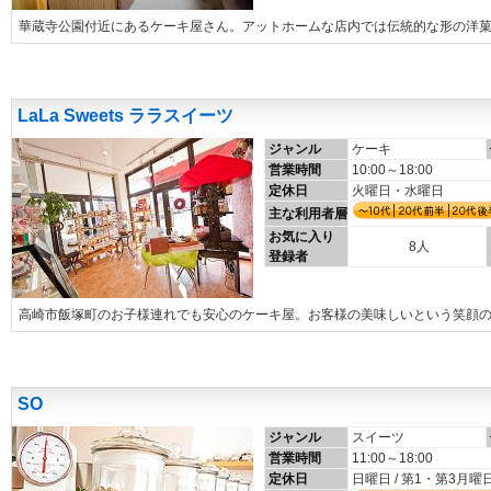
華蔵寺公園付近にあるケーキ屋さん。アットホームな店内では伝統的な形の洋
LaLa Sweets ララスイーツ
ジャンル
ケーキ
営業時間
10:00～18:00
定休日
火曜日・水曜日
主な利用者層
お気に入り
8人
登録者
高崎市飯塚町のお子様連れでも安心のケーキ屋。お客様の美味しいという笑顔
SO
ジャンル
スイーツ
営業時間
11:00～18:00
定休日
日曜日 / 第1・第3月曜