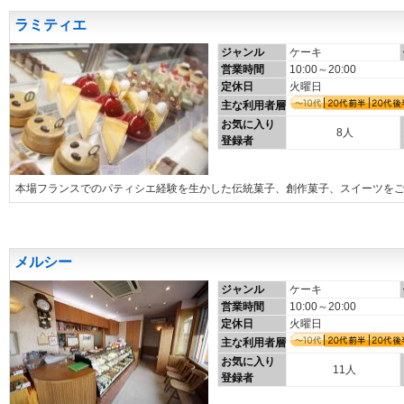
ラミティエ
ジャンル
ケーキ
営業時間
10:00～20:00
定休日
火曜日
主な利用者層
お気に入り
8人
登録者
本場フランスでのパティシエ経験を生かした伝統菓子、創作菓子、スイーツを
メルシー
ジャンル
ケーキ
営業時間
10:00～20:00
定休日
火曜日
主な利用者層
お気に入り
11人
登録者