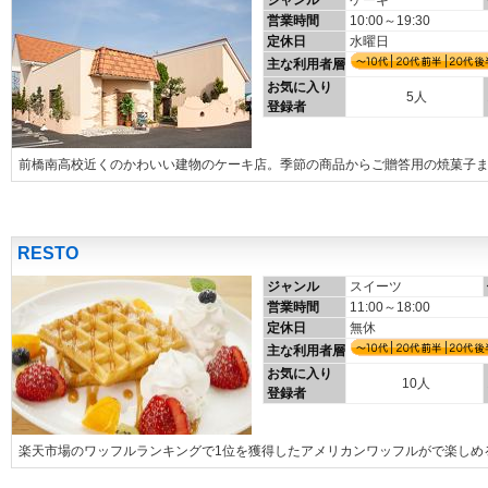
ジャンル
ケーキ
営業時間
10:00～19:30
定休日
水曜日
主な利用者層
お気に入り
5人
登録者
前橋南高校近くのかわいい建物のケーキ店。季節の商品からご贈答用の焼菓子
RESTO
ジャンル
スイーツ
営業時間
11:00～18:00
定休日
無休
主な利用者層
お気に入り
10人
登録者
楽天市場のワッフルランキングで1位を獲得したアメリカンワッフルがで楽しめ