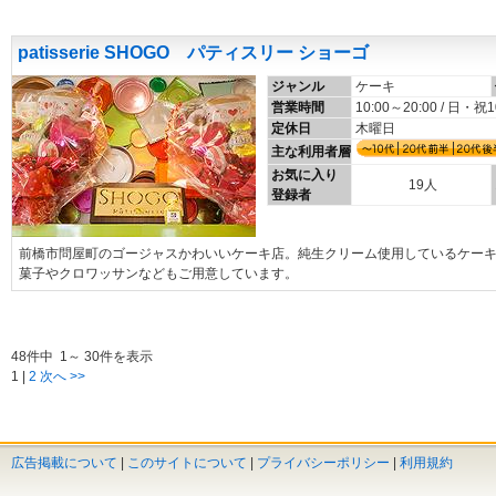
patisserie SHOGO パティスリー ショーゴ
ジャンル
ケーキ
営業時間
10:00～20:00 / 日・祝1
定休日
木曜日
主な利用者層
お気に入り
19人
登録者
前橋市問屋町のゴージャスかわいいケーキ店。純生クリーム使用しているケー
菓子やクロワッサンなどもご用意しています。
48件中 1～ 30件を表示
1
|
2
次へ >>
広告掲載について
|
このサイトについて
|
プライバシーポリシー
|
利用規約