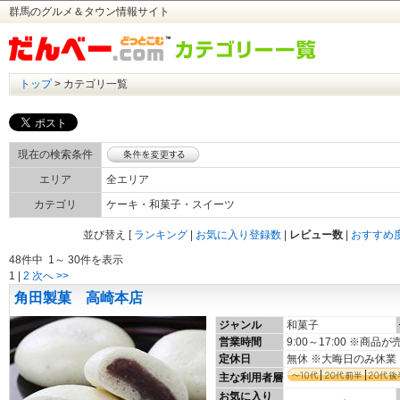
群馬のグルメ＆タウン情報サイト
トップ
> カテゴリ一覧
現在の検索条件
エリア
全エリア
カテゴリ
ケーキ・和菓子・スイーツ
並び替え
[
ランキング
|
お気に入り登録数
|
レビュー数
|
おすすめ
48件中 1～ 30件を表示
1
|
2
次へ >>
角田製菓 高崎本店
ジャンル
和菓子
営業時間
9:00～17:00 ※商
定休日
無休 ※大晦日のみ休業
主な利用者層
お気に入り