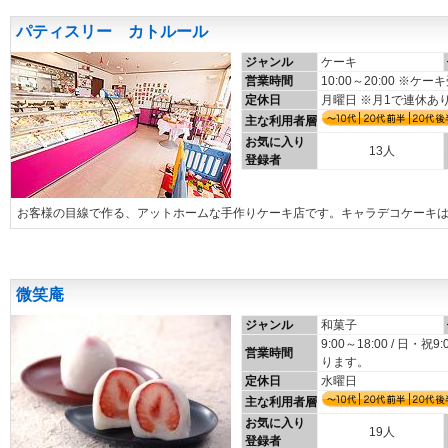
パティスリー カトルール
ジャンル
ケーキ
営業時間
10:00～20:00 ※
定休日
月曜日 ※月1で連休あ
主な利用者層
お気に入り
13人
登録者
お客様の目線で作る、アットホームな手作りケーキ店です。キャラデコケーキ
微笑庵
ジャンル
和菓子
9:00～18:00 / 日
営業時間
ります。
定休日
水曜日
主な利用者層
お気に入り
19人
登録者