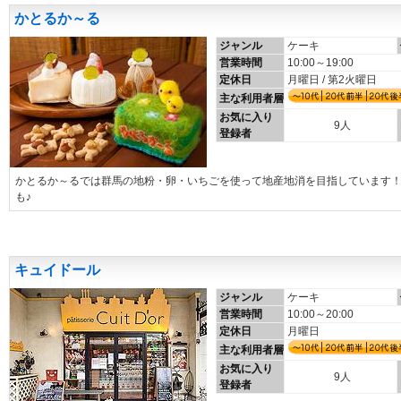
かとるか～る
ジャンル
ケーキ
営業時間
10:00～19:00
定休日
月曜日 / 第2火曜日
主な利用者層
お気に入り
9人
登録者
かとるか～るでは群馬の地粉・卵・いちごを使って地産地消を目指しています
も♪
キュイドール
ジャンル
ケーキ
営業時間
10:00～20:00
定休日
月曜日
主な利用者層
お気に入り
9人
登録者