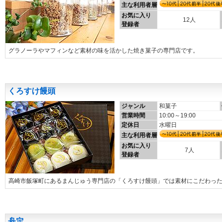
主な利用者層
お気に入り
12人
登録者
グラノーラやマフィンなど素材の味を活かした焼き菓子の専門店です。
くろすけ饅頭
ジャンル
和菓子
営業時間
10:00～19:00
定休日
水曜日
主な利用者層
お気に入り
7人
登録者
高崎市飯塚町にあるまんじゅう専門店の「くろすけ饅頭」では素材にこだわっ
舟定