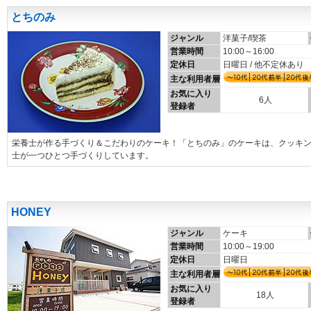
とちのみ
ジャンル
洋菓子/喫茶
営業時間
10:00～16:00
定休日
日曜日 / 他不定休あり
主な利用者層
お気に入り
6人
登録者
栄養士が作る手づくり＆こだわりのケーキ！「とちのみ」のケーキは、クッキ
士が一つひとつ手づくりしています。
HONEY
ジャンル
ケーキ
営業時間
10:00～19:00
定休日
日曜日
主な利用者層
お気に入り
18人
登録者