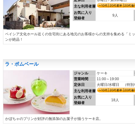
定休日
水曜日 / 第3木曜日
主な利用者層
お気に入り
9人
登録者
ベイシア文化ホール近くの住宅街にある地元のお客様からの支持を集める「ミ
ンが絶品！
ラ・ポムベール
ジャンル
ケーキ
営業時間
11:00～19:00
定休日
火曜日/水曜日 （特
主な利用者層
お気に入り
18人
登録者
かぼちゃのプリンが好評の無添加のお菓子が揃うケーキ店。