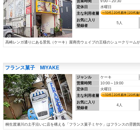
営業時間
9:00～20:30
定休日
水曜日
主な利用者層
お気に入り
5人
登録者
高崎レンガ通りにある景気（ケーキ）屋商売ウェイブの王様のシュークリーム
フランス菓子 MIYAKE
ジャンル
ケーキ
営業時間
10:00～19:00
定休日
火曜日
主な利用者層
お気に入り
4人
登録者
桐生渡瀬川の土手沿いに店を構える「フランス菓子ミヤケ」はフランスの雰囲