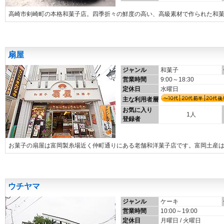
高崎市剣崎町の本格和菓子店。四季折々の鮮度の高い、高級素材で作られた和
扇屋
ジャンル
和菓子
営業時間
9:00～18:30
定休日
水曜日
主な利用者層
お気に入り
1人
登録者
お菓子の扇屋は富岡製糸場近く仲町通りにある老舗和洋菓子店です。富岡土産
ウチヤマ
ジャンル
ケーキ
営業時間
10:00～19:00
定休日
月曜日 / 火曜日