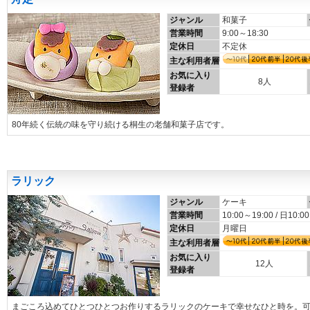
ジャンル
和菓子
営業時間
9:00～18:30
定休日
不定休
主な利用者層
お気に入り
8人
登録者
80年続く伝統の味を守り続ける桐生の老舗和菓子店です。
ラリック
ジャンル
ケーキ
営業時間
10:00～19:00 / 日10:0
定休日
月曜日
主な利用者層
お気に入り
12人
登録者
まごころ込めてひとつひとつお作りするラリックのケーキで幸せなひと時を。