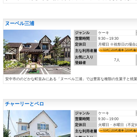
ヌーベル三浦
ジャンル
ケーキ
営業時間
9:30～19:30
定休日
月曜日 ※祝祭日の場合
主な利用者層
お気に入り
7人
登録者
安中市ののどかな町並みにある「ヌーベル三浦」では豊富な種類の生菓子と焼
チャーリーとペロ
ジャンル
ケーキ
営業時間
9:30～19:00
定休日
火曜日・水曜日（不定
主な利用者層