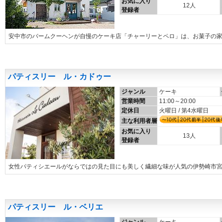
お気に入り
12人
登録者
安中市のバームクーヘンが自慢のケーキ店「チャーリーとペロ」は、お菓子の
パティスリー ル・カドゥー
ジャンル
ケーキ
営業時間
11:00～20:00
定休日
火曜日 / 第4水曜日
主な利用者層
お気に入り
13人
登録者
女性パティシエールがならではの見た目にも美しく繊細な味が人気の伊勢崎市
パティスリー ル・ベリエ