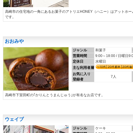
高崎市の住宅地の一角にあるお菓子のアトリエHONEY（ハニー）はアットホ
です。
おおみや
ジャンル
和菓子
営業時間
9:00～18:00 / 日曜日9:
定休日
水曜日
主な利用者層
お気に入り
7人
登録者
高崎市下室田町の｢かりんとうまんじゅう｣が有名なお店です。
ウェイブ
ジャンル
ケーキ