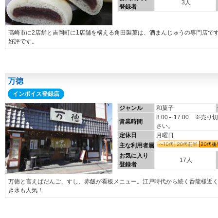
3人
登録者
高崎市に2店舗と吉岡町に1店舗を構える角田製菓は、酒まんじゅうの専門店で
好評です。
万徳
インボイス登録店
ジャンル
和菓子
8:00～17:00 ※
営業時間
さい。
定休日
月曜日
主な利用者層
お気に入り
17人
登録者
万徳と言えばだんご、すし、赤飯が看板メニュー。江戸時代から続く呑龍様近
き氷も人気！