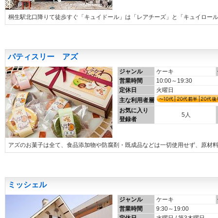
桐生駅北口降りて徒歩すぐ「キュイドール」は「レアチーズ」と「キュイロー
パティスリー アズ
ジャンル
ケーキ
営業時間
10:00～19:30
定休日
火曜日
主な利用者層
お気に入り
5人
登録者
アズのお菓子は全て、食品添加物や防腐剤・既成品などは一切使用せず、原材
ミッシェル
ジャンル
ケーキ
営業時間
9:30～19:00