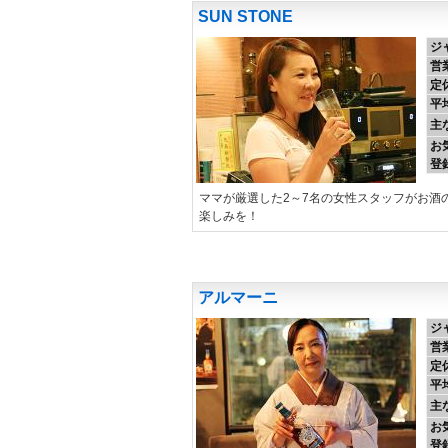
SUN STONE
ジ
営
定
平
主
お
登
ママが厳選した2～7名の女性スタッフがお酒
楽しみを！
アルマーニ
ジ
営
定
平
主
お
登