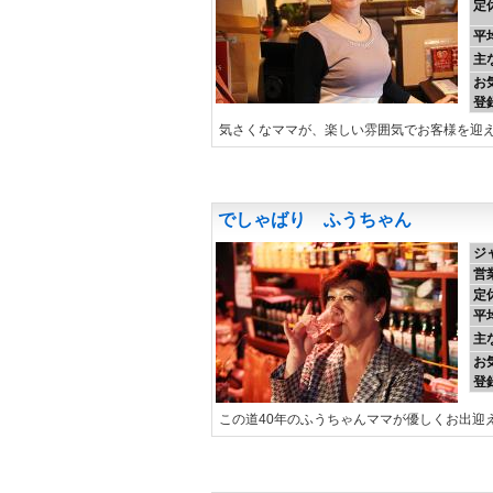
定
平
主
お
登
気さくなママが、楽しい雰囲気でお客様を迎
でしゃばり ふうちゃん
ジ
営
定
平
主
お
登
この道40年のふうちゃんママが優しくお出迎