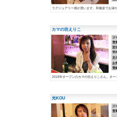
ラグジュアリー感が漂います。和服姿でお淑
カマの坊えりこ
ジ
営
定
平
主
お
登
2018年オープンのカマの坊えりこさん。ネ
光KOU
ジ
営