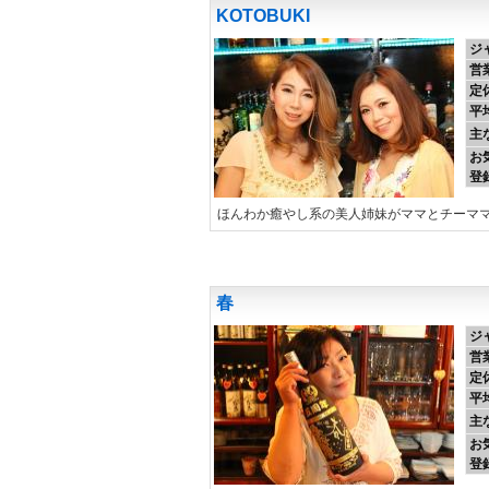
KOTOBUKI
ジ
営
定
平
主
お
登
ほんわか癒やし系の美人姉妹がママとチーママ
春
ジ
営
定
平
主
お
登