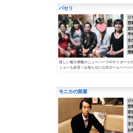
パセリ
ジ
営
定
平
主
お
登
怪しい魅力満載のニューハーフやゲイボーイ
ショーも必見！お知らせに公式ホームページ
モニカの部屋
ジ
営
定
平
主
お