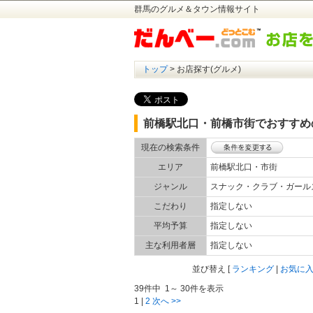
群馬のグルメ＆タウン情報サイト
トップ
> お店探す(グルメ)
前橋駅北口・前橋市街でおすすめ
現在の検索条件
エリア
前橋駅北口・市街
ジャンル
スナック・クラブ・ガー
こだわり
指定しない
平均予算
指定しない
主な利用者層
指定しない
並び替え
[
ランキング
|
お気に
39件中 1～ 30件を表示
1
|
2
次へ >>