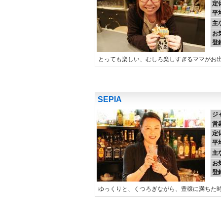
定
平
主
お
登
とっても楽しい、むしろ楽しすぎるママがお
SEPIA
ジ
営
定
平
主
お
登
ゆっくりと、くつろぎながら、豊穣に満ちた