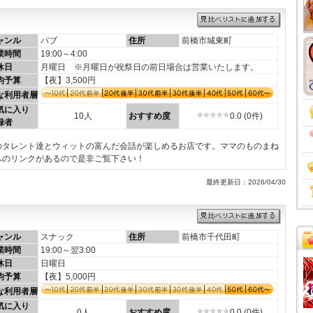
ャンル
パブ
住所
前橋市城東町
業時間
19:00～4:00
休日
月曜日 ※月曜日が祝祭日の前日場合は営業いたします。
均予算
【夜】3,500円
な利用者層
気に入り
10人
おすすめ度
0.0 (0件)
録者
のタレント達とウィットの富んだ会話が楽しめるお店です。ママのものまね
へのリンクがあるので是非ご覧下さい！
最終更新日：2026/04/30
ャンル
スナック
住所
前橋市千代田町
業時間
19:00～翌3:00
休日
日曜日
均予算
【夜】5,000円
な利用者層
気に入り
0人
おすすめ度
0.0 (0件)