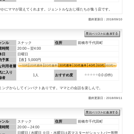
やかにママが迎えてくれます。ジェントルなおじ様たちが集う店です。
最終更新日：2018/09/10
ャンル
スナック
住所
前橋市千代田町
業時間
20:00～翌4:00
休日
日曜日
均予算
【夜】5,000円
な利用者層
気に入り
1人
おすすめ度
0.0 (0件)
録者
ーミングからしてインパクトありです。ママとの会話を楽しんで。
最終更新日：2018/09/11
ャンル
スナック
住所
前橋市千代田町
業時間
20:00～24:00
日曜日 / 水曜日 ※日・水曜日は若マスターがショットバー形態