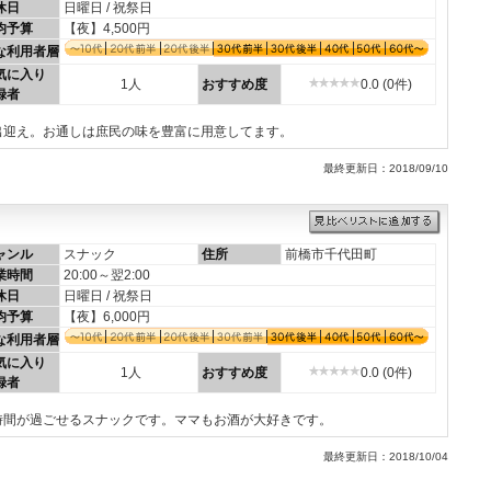
休日
日曜日 / 祝祭日
均予算
【夜】4,500円
な利用者層
気に入り
1人
おすすめ度
0.0 (0件)
録者
出迎え。お通しは庶民の味を豊富に用意してます。
最終更新日：2018/09/10
ャンル
スナック
住所
前橋市千代田町
業時間
20:00～翌2:00
休日
日曜日 / 祝祭日
均予算
【夜】6,000円
な利用者層
気に入り
1人
おすすめ度
0.0 (0件)
録者
時間が過ごせるスナックです。ママもお酒が大好きです。
最終更新日：2018/10/04