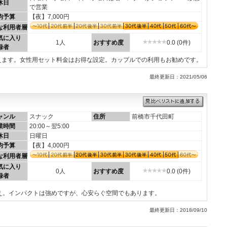
休日
で営業
均予算
【夜】7,000円
な利用者層
気に入り
1人
おすすめ度
0.0 (0件)
録者
えます。女性用セット料金はお得な設定。カップルでの利用もお勧めです。
最終更新日：2021/05/06
ャンル
スナック
住所
前橋市千代田町
業時間
20:00～翌5:00
休日
日曜日
均予算
【夜】4,000円
な利用者層
気に入り
0人
おすすめ度
0.0 (0件)
録者
え。インパクトは強めですが、心安らぐ空間でもあります。
最終更新日：2018/09/10