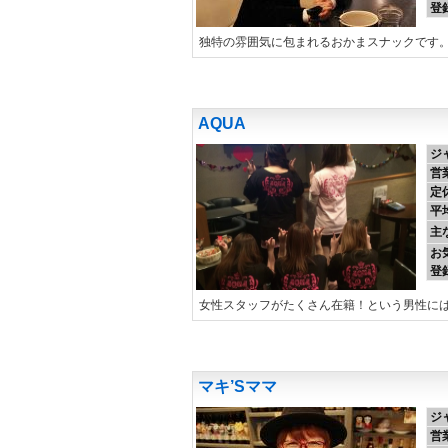
登
独特の雰囲気に包まれるおかまスナックです
AQUA
ジ
営
定
平
主
お
登
女性スタッフがたくさん在籍！という男性に
マキ’Sママ
ジ
営