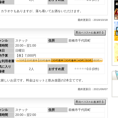
録者
。カラオケもありますが、落ち着いてお酒をいただけます。
最終更新日：2018/10/18
ャンル
スナック
住所
前橋市千代田町
業時間
20:00～翌1:00
休日
日曜日
均予算
【夜】7,000円
な利用者層
気に入り
2人
おすすめ度
0.0 (0件)
録者
は嬉しいお店です。料金はセットと飲み放題の2本立てです。
最終更新日：2021/06/07
ャンル
スナック
住所
前橋市千代田町
業時間
20:00～翌2:00