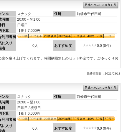
ャンル
スナック
住所
前橋市千代田町
業時間
20:00～翌1:00
休日
日曜日
均予算
【夜】7,000円
な利用者層
気に入り
0人
おすすめ度
0.0 (0件)
録者
の席を盛り上げてくれます。時間制限無しのセット料金です。ごゆっくりお
最終更新日：2021/03/18
ャンル
スナック
住所
前橋市千代田町
業時間
20:00～翌1:00
休日
日曜日 / 祝祭日
均予算
【夜】6,000円
な利用者層
気に入り
0人
おすすめ度
0.0 (0件)
録者