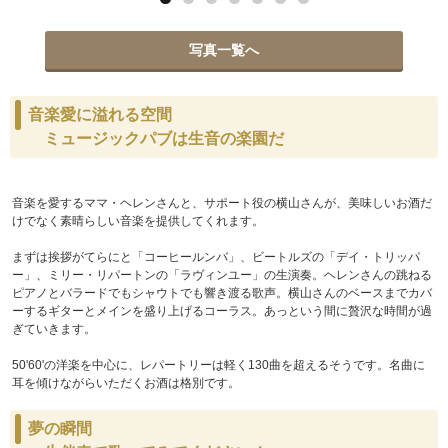
写真一覧へ
音楽愛に溢れる空間
ミュージックパブは生音の楽園だ
音楽を愛するママ・ヘレンさんと、サポート役の横山さんが、美味しいお酒だ
けでなく素晴らしい音楽を提供してくれます。
まずは挨拶がてらにと「コーヒールンバ」、ビートルズの「デイ・トリッパ
ー」、ミリー・リパートンの「ラヴィンユー」の生演奏。ヘレンさんの跳ねる
ピアノとバラードでもシャウトでも響き渡る歌声。横山さんのベースまでカバ
ーするギターとメインを盛り上げるコーラス。あっという間に贅沢な時間が過
ぎていきます。
50'60'の洋楽を中心に、レパートリーは軽く130曲を超えるそうです。名曲に
耳を傾けながらいただくお酒は格別です。
夢の瞬間