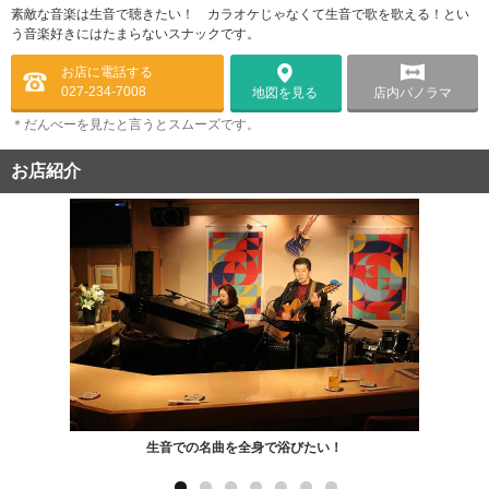
素敵な音楽は生音で聴きたい！ カラオケじゃなくて生音で歌を歌える！とい
う音楽好きにはたまらないスナックです。
お店に電話する
027-234-7008
店内パノラマ
地図を見る
＊だんべーを見たと言うとスムーズです。
お店紹介
生音での名曲を全身で浴びたい！