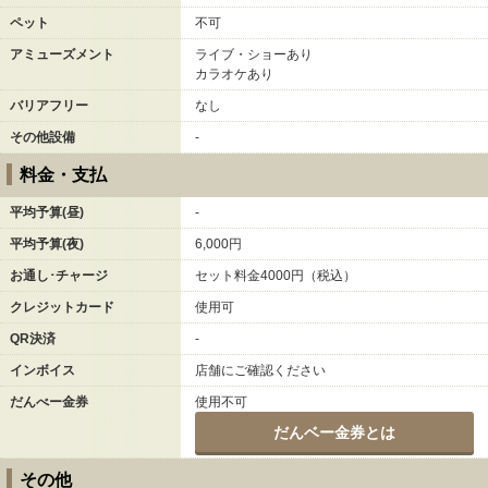
ペット
不可
アミューズメント
ライブ・ショーあり
カラオケあり
バリアフリー
なし
その他設備
-
料金・支払
平均予算(昼)
-
平均予算(夜)
6,000円
お通し･チャージ
セット料金4000円（税込）
クレジットカード
使用可
QR決済
-
インボイス
店舗にご確認ください
だんべー金券
使用不可
だんベー金券とは
その他