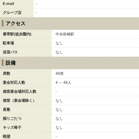
E-mail
-
グループ店
-
アクセス
最寄駅(徒歩圏内)
中央前橋駅
駐車場
なし
送迎バス
なし
設備
席数
48席
宴会対応人数
4 ～ 48人
個室宴会場対応人数
-
個室（宴会場除く）
なし
座敷
なし
掘りごたつ
なし
キッズ椅子
なし
眺望
-