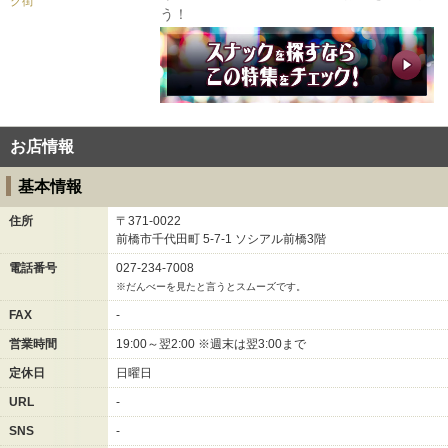
ク街
う！
お店情報
基本情報
住所
〒371-0022
前橋市千代田町
5-7-1
ソシアル前橋3階
電話番号
027-234-7008
※だんべーを見たと言うとスムーズです。
FAX
-
営業時間
19:00～翌2:00 ※週末は翌3:00まで
定休日
日曜日
URL
-
SNS
-