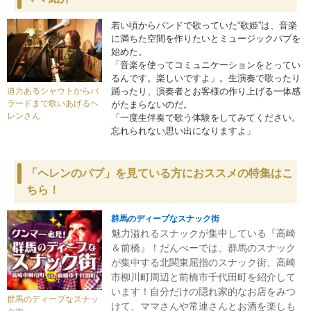
若い頃からバンドで歌っていた“歌姫”は、音楽
に満ちた空間を作りたいとミュージックパブを
始めた。
「音楽を使ってコミュニケーションをとってい
るんです。楽しいですよ」。
生演奏で歌ったり
踊ったり、演奏者とお客様の作り上げる一体感
迫力あるシャウトからバ
ラードまで歌いあげるヘ
がたまらないのだ。
レンさん
「一度生伴奏で歌う体験をしてみてください。
忘れられない思い出になりますよ」
「ヘレンのパブ」を見ている方におススメの特集はこ
ちら！
群馬のディープなスナック街
魅力溢れるスナックが集中している『高崎
＆前橋』！だんべーでは、群馬のスナック
が集中する北関東屈指のスナック街、高崎
市柳川町周辺と前橋市千代田町を紹介して
います！自分だけの隠れ家的なお店をみつ
群馬のディープなスナッ
けて、ママさんや常連さんとお酒を楽しも