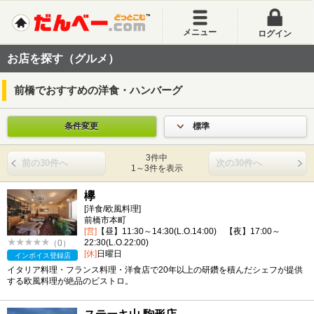
メニュー
ログイン
お店を探す（グルメ）
前橋でおすすめの洋食・ハンバーグ
条件変更
標準
3件中
前の30件へ
次の30件へ
1～3件を表示
欅
[洋食/欧風料理]
前橋市本町
[営]
【昼】11:30～14:30(L.O.14:00) 【夜】17:00～
22:30(L.O.22:00)
（0）
[休]
日曜日
インボイス登録店
イタリア料理・フランス料理・洋食店で20年以上の研鑽を積んだシェフが提供
する欧風料理が絶品のビストロ。