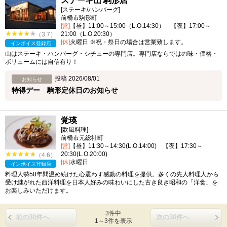
ステーキ山 駒形店
[ステーキ/ハンバーグ]
前橋市駒形町
[営]
【昼】11:00～15:00（L.O.14:30） 【夜】17:00～
21:00（L.O.20:30）
（3.7）
[休]
火曜日 ※祝・祭日の場合は営業致します。
インボイス登録店
山はステーキ・ハンバーグ・シチューの専門店。専門店ならではの味・価格・
ボリュームには自信有り！
投稿 2026/08/01
お知らせ
特得デー 駒形定休日のお知らせ
覚瑛
[欧風料理]
前橋市元総社町
[営]
【昼】11:30～14:30(L.O.14:00) 【夜】17:30～
20:30(L.O.20:00)
（4.6）
[休]
水曜日
インボイス登録店
料理人勢58年間温め続けた心震わす感動の料理を提供。多くの先人料理人から
受け継がれた西洋料理を日本人好みの味わいにした古き良き昭和の「洋食」を
お楽しみいただけます。
3件中
前の30件へ
次の30件へ
1～3件を表示