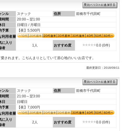
ャンル
スナック
住所
前橋市千代田町
業時間
20:00～翌1:00
休日
日曜日 / 月曜日
均予算
【夜】5,500円
な利用者層
気に入り
1人
おすすめ度
0.0 (0件)
録者
て愛されます。こぢんまりとしていて居心地のいいお店です。
最終更新日：2018/09/11
ャンル
スナック
住所
前橋市千代田町
業時間
21:00～翌3:00
休日
日曜日
均予算
【夜】7,000円
な利用者層
気に入り
2人
おすすめ度
0.0 (0件)
録者