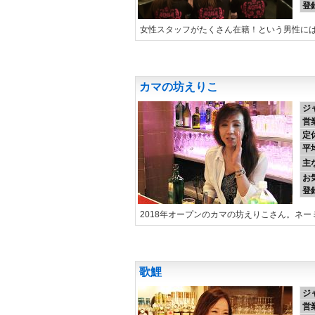
登
女性スタッフがたくさん在籍！という男性に
カマの坊えりこ
ジ
営
定
平
主
お
登
2018年オープンのカマの坊えりこさん。ネ
歌鯉
ジ
営