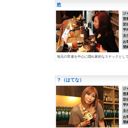
悠
ジ
営
定
平
主
お
登
地元の常連を中心に隠れ家的なスナックとし
？（はてな）
ジ
営
定
平
主
お
登