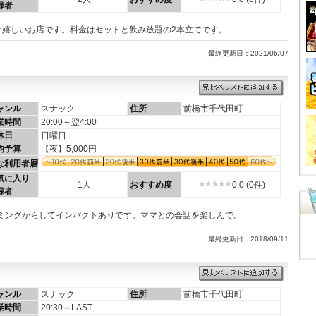
録者
は嬉しいお店です。料金はセットと飲み放題の2本立てです。
最終更新日：2021/06/07
ャンル
スナック
住所
前橋市千代田町
業時間
20:00～翌4:00
休日
日曜日
均予算
【夜】5,000円
な利用者層
気に入り
1人
おすすめ度
0.0 (0件)
録者
ーミングからしてインパクトありです。ママとの会話を楽しんで。
最終更新日：2018/09/11
ャンル
スナック
住所
前橋市千代田町
業時間
20:30～LAST