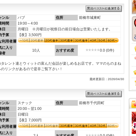
ャンル
パブ
住所
前橋市城東町
業時間
19:00～4:00
休日
月曜日 ※月曜日が祝祭日の前日場合は営業いたします。
均予算
【夜】3,500円
な利用者層
気に入り
10人
おすすめ度
0.0 (0件)
録者
のタレント達とウィットの富んだ会話が楽しめるお店です。ママのものまね
へのリンクがあるので是非ご覧下さい！
最終更新日：2026/04/30
ャンル
スナック
住所
前橋市千代田町
業時間
20:00～翌1:00
休日
日曜日
均予算
【夜】7,000円
な利用者層
気に入り
2人
おすすめ度
0.0 (0件)