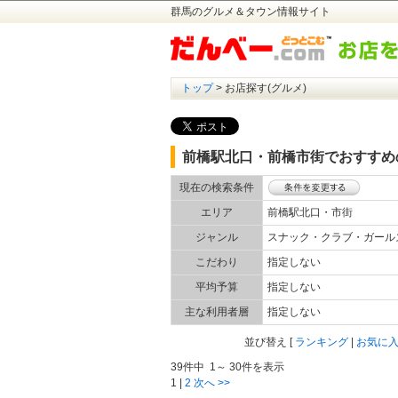
群馬のグルメ＆タウン情報サイト
トップ
> お店探す(グルメ)
前橋駅北口・前橋市街でおすすめ
現在の検索条件
エリア
前橋駅北口・市街
ジャンル
スナック・クラブ・ガー
こだわり
指定しない
平均予算
指定しない
主な利用者層
指定しない
並び替え
[
ランキング
|
お気に
39件中 1～ 30件を表示
1
|
2
次へ >>