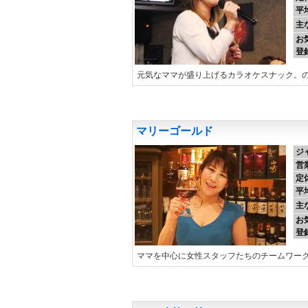
平
主
お
登
元気なママが盛り上げるカラオケスナック。の
マリーゴールド
ジ
営
定
平
主
お
登
ママを中心に女性スタッフたちのチームワー