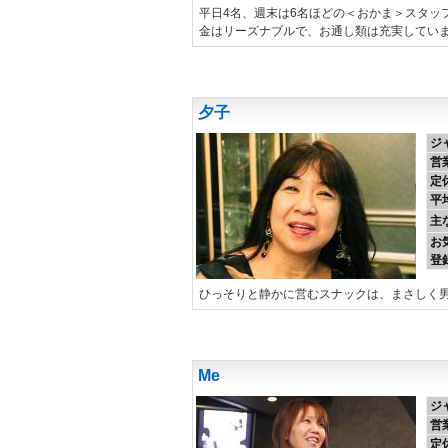
平日4名、週末は6名ほどの＜おかま＞スタッ
金はリーズナブルで、お通し類は充実してい
夕子
ジ
営
定
平
主
お
登
ひっそりと静かに営むスナックは、まさしく
Me
ジ
営
定