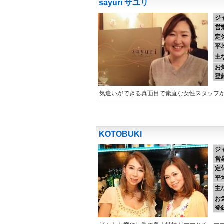
sayuri サユリ
ジ
営
定
平
主
お
登
気遣いができる真面目で素直な女性スタッフ
KOTOBUKI
ジ
営
定
平
主
お
登