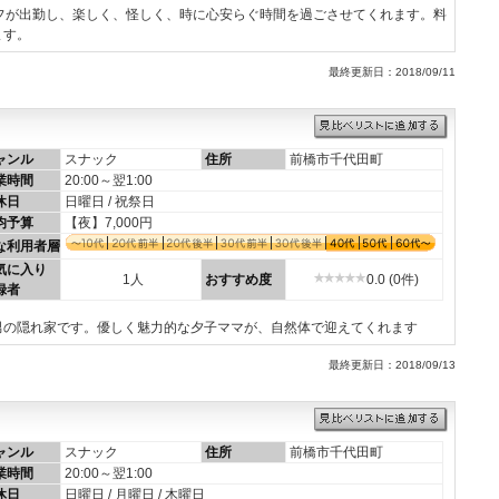
フが出勤し、楽しく、怪しく、時に心安らぐ時間を過ごさせてくれます。料
ます。
最終更新日：2018/09/11
ャンル
スナック
住所
前橋市千代田町
業時間
20:00～翌1:00
休日
日曜日 / 祝祭日
均予算
【夜】7,000円
な利用者層
気に入り
1人
おすすめ度
0.0 (0件)
録者
男の隠れ家です。優しく魅力的な夕子ママが、自然体で迎えてくれます
最終更新日：2018/09/13
ャンル
スナック
住所
前橋市千代田町
業時間
20:00～翌1:00
休日
日曜日 / 月曜日 / 木曜日