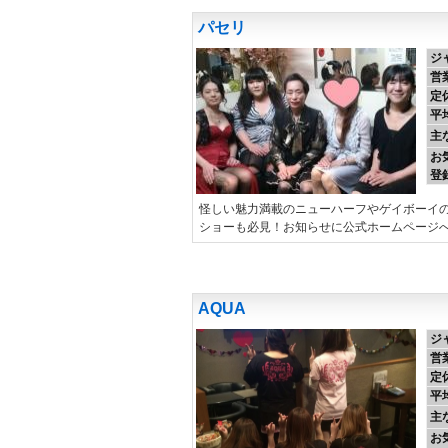
パセリ
ジ
営
定
平
主
お
登
怪しい魅力満載のニューハーフやゲイボーイ
ショーも必見！お知らせに公式ホームページ
AQUA
ジ
営
定
平
主
お