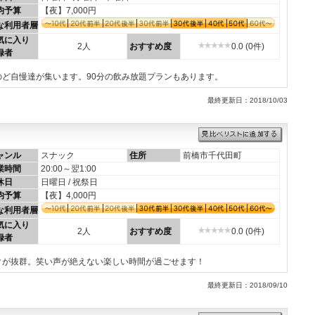
均予算
【夜】7,000円
な利用者層
気に入り
2人
おすすめ度
0.0 (0件)
録者
ど自慢達が集います。90分の飲み放題プランもあります。
最終更新日：2018/10/03
ャンル
スナック
住所
前橋市千代田町
業時間
20:00～翌1:00
休日
日曜日 / 祝祭日
均予算
【夜】4,000円
な利用者層
気に入り
2人
おすすめ度
0.0 (0件)
録者
クが抜群。笑い声が絶えない楽しい時間が過ごせます！
最終更新日：2018/09/10