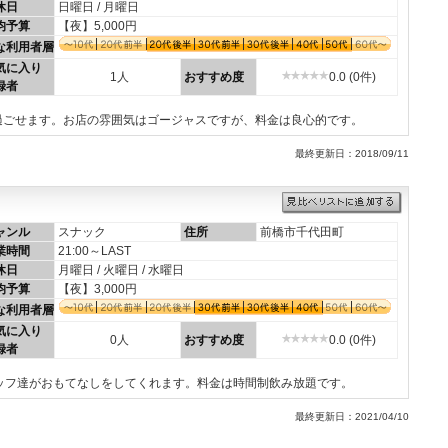
休日
日曜日 / 月曜日
均予算
【夜】5,000円
な利用者層
気に入り
1人
おすすめ度
0.0 (0件)
録者
過ごせます。お店の雰囲気はゴージャスですが、料金は良心的です。
最終更新日：2018/09/11
ャンル
スナック
住所
前橋市千代田町
業時間
21:00～LAST
休日
月曜日 / 火曜日 / 水曜日
均予算
【夜】3,000円
な利用者層
気に入り
0人
おすすめ度
0.0 (0件)
録者
ッフ達がおもてなしをしてくれます。料金は時間制飲み放題です。
最終更新日：2021/04/10