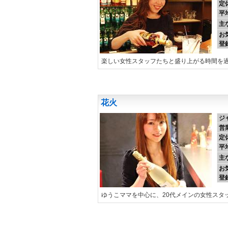
定
平
主
お
登
楽しい女性スタッフたちと盛り上がる時間を
花火
ジ
営
定
平
主
お
登
ゆうこママを中心に、20代メインの女性スタ