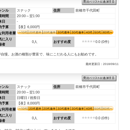
ャンル
スナック
住所
前橋市千代田町
業時間
20:00～翌1:00
休日
-
均予算
【夜】6,000円
な利用者層
気に入り
0人
おすすめ度
0.0 (0件)
録者
が自慢。お酒の種類が豊富で、味にこだわる人にもお勧めです。
最終更新日：2018/09/11
ャンル
スナック
住所
前橋市千代田町
業時間
20:00～翌1:00
休日
日曜日 / 祝祭日
均予算
【夜】8,000円
な利用者層
気に入り
0人
おすすめ度
0.0 (0件)
録者