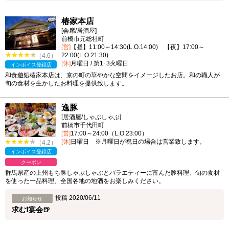
椿家本店
[会席/居酒屋]
前橋市元総社町
[営]
【昼】11:00～14:30(L.O.14:00) 【夜】17:00～
22:00(L.O.21:30)
（4.6）
[休]
月曜日 / 第1･3火曜日
インボイス登録店
和食遊処椿家本店は、京の町の華やかな空間をイメージしたお店。和の職人が
旬の食材を生かしたお料理を提供致します。
逸豚
[居酒屋/しゃぶしゃぶ]
前橋市千代田町
[営]
17:00～24:00（L.O.23:00）
[休]
日曜日 ※月曜日が祝日の場合は営業致します。
（4.2）
インボイス登録店
クーポン
群馬県産の上州もち豚しゃぶしゃぶとバラエティーに富んだ豚料理、旬の食材
を使った一品料理、全国各地の地酒をお楽しみください。
投稿 2020/06/11
お知らせ
求む❗宴会🍺