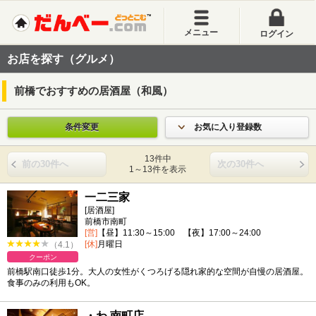
メニュー
ログイン
お店を探す（グルメ）
前橋でおすすめの居酒屋（和風）
条件変更
お気に入り登録数
13件中
前の30件へ
次の30件へ
1～13件を表示
一二三家
[居酒屋]
前橋市南町
[営]
【昼】11:30～15:00 【夜】17:00～24:00
[休]
月曜日
（4.1）
クーポン
前橋駅南口徒歩1分。大人の女性がくつろげる隠れ家的な空間が自慢の居酒屋。
食事のみの利用もOK。
・わ 南町店