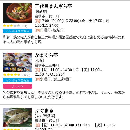
三代目まんざら亭
[居酒屋]
前橋市千代田町
[営]
17:00～24:00(L.O.23:00) / 金・土 17:00～翌
1:00(L.O.24:00)
（3）
[休]
日曜日 / 祝祭日
インボイス登録店
和食一筋の職人が作る極上の料理が居酒屋感覚で気軽に楽しめる前橋市街にあ
る大人の隠れ家的なお店。
かまくら亭
[和食]
前橋市上細井町
[営]
【昼】11:00～14:30 L.O. 【夜】17:00～
21:00（L.O.20:30）
（4.7）
[休]
水曜日、第三火曜日
インボイス登録店
クーポン
旬の食材を使用した日本食が楽しめる食事処。新鮮な肉や魚、うどん、蕎麦か
ら会席料理までお楽しみいただけます。
ふぐまる
[ふぐ/居酒屋]
前橋市千代田町
[営]
【昼】11:30～14:00(L.O.13:30) 【夜】18:00～
24:00(L.O.)