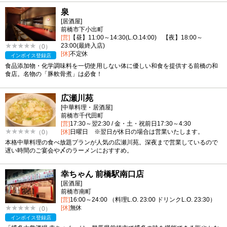
泉
[居酒屋]
前橋市下小出町
[営]
【昼】11:00～14:30(L.O.14:00) 【夜】18:00～
23:00(最終入店)
（0）
[休]
不定休
インボイス登録店
食品添加物・化学調味料を一切使用しない体に優しい和食を提供する前橋の和
食店。名物の「豚軟骨煮」は必食！
広瀬川苑
[中華料理・居酒屋]
前橋市千代田町
[営]
17:30～翌2:30 / 金・土・祝前日17:30～4:30
[休]
日曜日 ※翌日が休日の場合は営業いたします。
（0）
本格中華料理の食べ放題プランが人気の広瀬川苑。深夜まで営業しているので
遅い時間のご宴会や〆のラーメンにおすすめ。
幸ちゃん 前橋駅南口店
[居酒屋]
前橋市南町
[営]
16:00～24:00 （料理L.O. 23:00 ドリンクL.O. 23:30）
[休]
無休
（0）
インボイス登録店