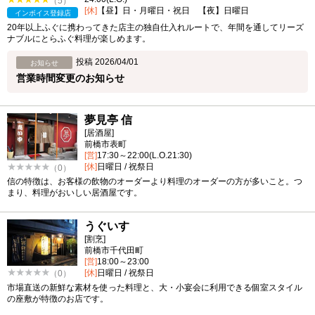
（5）
[休]
【昼】日・月曜日・祝日 【夜】日曜日
インボイス登録店
20年以上ふぐに携わってきた店主の独自仕入れルートで、年間を通してリーズ
ナブルにとらふぐ料理が楽しめます。
投稿 2026/04/01
お知らせ
営業時間変更のお知らせ
夢見亭 信
[居酒屋]
前橋市表町
[営]
17:30～22:00(L.O.21:30)
[休]
日曜日 / 祝祭日
（0）
信の特徴は、お客様の飲物のオーダーより料理のオーダーの方が多いこと。つ
まり、料理がおいしい居酒屋です。
うぐいす
[割烹]
前橋市千代田町
[営]
18:00～23:00
[休]
日曜日 / 祝祭日
（0）
市場直送の新鮮な素材を使った料理と、大・小宴会に利用できる個室スタイル
の座敷が特徴のお店です。