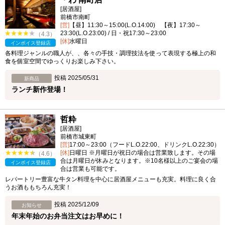
[居酒屋]
前橋市南町
[営]
【昼】11:30～15:00(L.O.14:00) 【夜】17:30～
23:30(L.O.23:00) / 日・祝17:30～23:00
（4.3）
[休]
水曜日
インボイス登録店
各料理ジャンルの職人が、、各々の手技・調理技法を使って表現する極上の和
食を個室空間でゆっくりお楽しみ下さい。
投稿 2025/05/31
新商品
ランチ新作登場！
哲粋
[居酒屋]
前橋市城東町
[営]
17:00～23:00（フードL.O.22:00、ドリンクL.O.22:30）
[休]
日曜日 ※月曜日が祝日の場合は営業致します。その場
（4.6）
合は月曜日が休みとなります。※10名様以上のご宴会の場
インボイス登録店
合は営業も可能です。
レパートリー豊富な牛タン料理を中心に居酒屋メニューも充実。料理に良く合
うお酒ももちろん充実！
投稿 2025/12/09
お知らせ
年末年始のお弁当注文はお早めに！