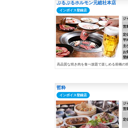
ぷるぷるホルモン元総社本店
インボイス登録店
ジ
営
定
平
主
お
登
高品質な焼き肉を食べ放題で楽しめる前橋の
哲粋
インボイス登録店
ジ
営
定