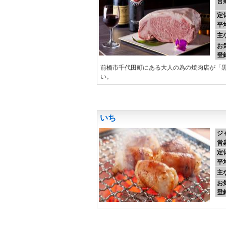
営
定
平
主
お
登
前橋市千代田町にある大人の為の焼肉店が「黒
い。
いち
ジ
営
定
平
主
お
登