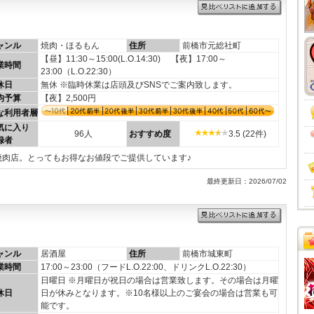
ャンル
焼肉・ほるもん
住所
前橋市元総社町
【昼】11:30～15:00(L.O.14:30) 【夜】17:00～
業時間
23:00（L.O.22:30）
休日
無休 ※臨時休業は店頭及びSNSでご案内致します。
均予算
【夜】2,500円
な利用者層
気に入り
96人
おすすめ度
3.5 (22件)
録者
焼肉店。とってもお得なお値段でご提供しています♪
最終更新日：2026/07/02
ャンル
居酒屋
住所
前橋市城東町
業時間
17:00～23:00（フードL.O.22:00、ドリンクL.O.22:30）
日曜日 ※月曜日が祝日の場合は営業致します。その場合は月曜
休日
日が休みとなります。※10名様以上のご宴会の場合は営業も可
能です。