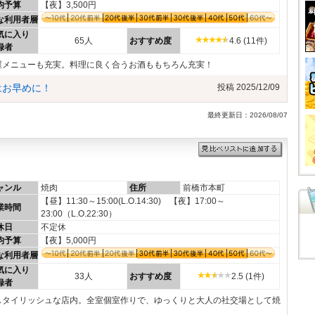
均予算
【夜】3,500円
な利用者層
気に入り
65人
おすすめ度
4.6 (11件)
録者
屋メニューも充実。料理に良く合うお酒ももちろん充実！
はお早めに！
投稿 2025/12/09
最終更新日：2026/08/07
ャンル
焼肉
住所
前橋市本町
【昼】11:30～15:00(L.O.14:30) 【夜】17:00～
業時間
23:00（L.O.22:30）
休日
不定休
均予算
【夜】5,000円
な利用者層
気に入り
33人
おすすめ度
2.5 (1件)
録者
スタイリッシュな店内。全室個室作りで、ゆっくりと大人の社交場として焼