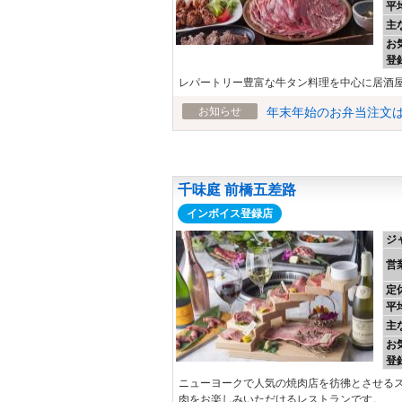
平
主
お
登
レパートリー豊富な牛タン料理を中心に居酒
お知らせ
年末年始のお弁当注文
千味庭 前橋五差路
インボイス登録店
ジ
営
定
平
主
お
登
ニューヨークで人気の焼肉店を彷彿とさせる
肉をお楽しみいただけるレストランです。