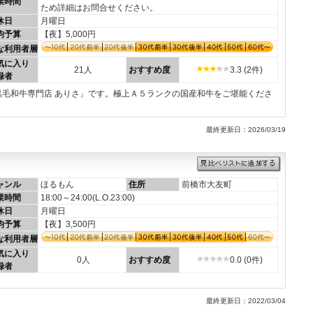
業時間
ため詳細はお問合せください。
休日
月曜日
均予算
【夜】5,000円
な利用者層
気に入り
21人
おすすめ度
3.3 (2件)
録者
毛和牛専門店 ありさ」です。極上Ａ５ランクの国産和牛をご堪能くださ
最終更新日：2026/03/19
ャンル
ほるもん
住所
前橋市大友町
業時間
18:00～24:00(L.O.23:00)
休日
月曜日
均予算
【夜】3,500円
な利用者層
気に入り
0人
おすすめ度
0.0 (0件)
録者
最終更新日：2022/03/04