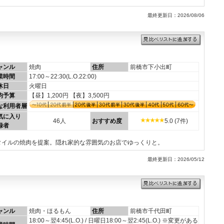
最終更新日：2026/08/06
ャンル
焼肉
住所
前橋市下小出町
業時間
17:00～22:30(L.O.22:00)
休日
火曜日
均予算
【昼】1,200円 【夜】3,500円
な利用者層
気に入り
46人
おすすめ度
5.0 (7件)
録者
タイルの焼肉を提案。隠れ家的な雰囲気のお店でゆっくりと。
最終更新日：2026/05/12
ャンル
焼肉・ほるもん
住所
前橋市千代田町
18:00～翌4:45(L.O.) / 日曜日18:00～翌2:45(L.O.) ※変更がある