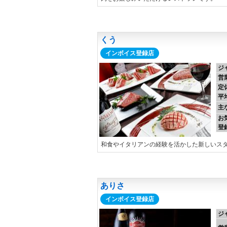
くう
インボイス登録店
ジ
営
定
平
主
お
登
和食やイタリアンの経験を活かした新しいス
ありさ
インボイス登録店
ジ