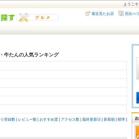
ようこそ
最近見たお店
見比べ
・牛たんの人気ランキング
入り登録数
|
レビュー数
|
おすすめ度
|
アクセス数
|
最終更新日
|
新着順
|
標準
]