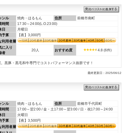
ャンル
焼肉・ほるもん
住所
前橋市南町
業時間
17:30～24:00(L.O.23:00)
休日
月曜日
均予算
【夜】3,000円
な利用者層
気に入り
20人
おすすめ度
4.8 (6件)
録者
屋。黒豚・黒毛和牛専門でコストパフォーマンス抜群です！
最終更新日：2025/06/12
ャンル
焼肉・ほるもん
住所
前橋市千代田町
業時間
17:00～翌2:00 / 金・土17:00～翌3:00 / 日・祝17:00～24:00
休日
火曜日
均予算
【夜】3,500円
な利用者層