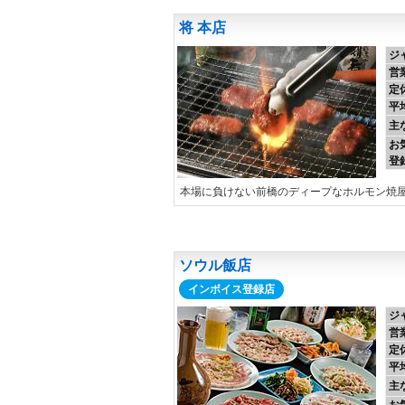
将 本店
ジ
営
定
平
主
お
登
本場に負けない前橋のディープなホルモン焼
ソウル飯店
インボイス登録店
ジ
営
定
平
主