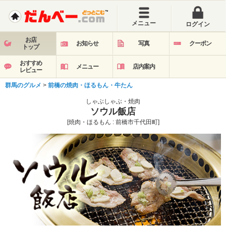
メニュー
ログイン
お店
お知らせ
写真
クーポン
トップ
おすすめ
メニュー
店内案内
レビュー
群馬のグルメ
>
前橋の焼肉・ほるもん・牛たん
しゃぶしゃぶ・焼肉
ソウル飯店
[焼肉・ほるもん : 前橋市千代田町]