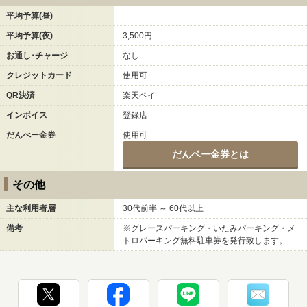
平均予算(昼)
-
平均予算(夜)
3,500円
お通し･チャージ
なし
クレジットカード
使用可
QR決済
楽天ペイ
インボイス
登録店
だんべー金券
使用可
だんベー金券とは
その他
主な利用者層
30代前半 ～ 60代以上
備考
※グレースパーキング・いたみパーキング・メ
トロパーキング無料駐車券を発行致します。