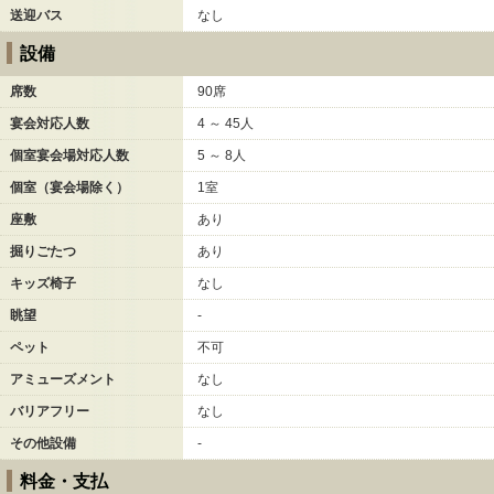
送迎バス
なし
設備
席数
90席
宴会対応人数
4 ～ 45人
個室宴会場対応人数
5 ～ 8人
個室（宴会場除く）
1室
座敷
あり
掘りごたつ
あり
キッズ椅子
なし
眺望
-
ペット
不可
アミューズメント
なし
バリアフリー
なし
その他設備
-
料金・支払