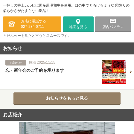
一押しの特上カルビは国産黒毛和牛を使用。口の中でとろけるような 霜降りの
柔らかさがたまらない逸品！
お店に電話する
027-234-0711
店内パノラマ
地図を見る
＊だんべーを見たと言うとスムーズです。
お知らせ
投稿 2025/11/15
お知らせ
忘・新年会のご予約を承ります
お知らせをもっと見る
お店紹介