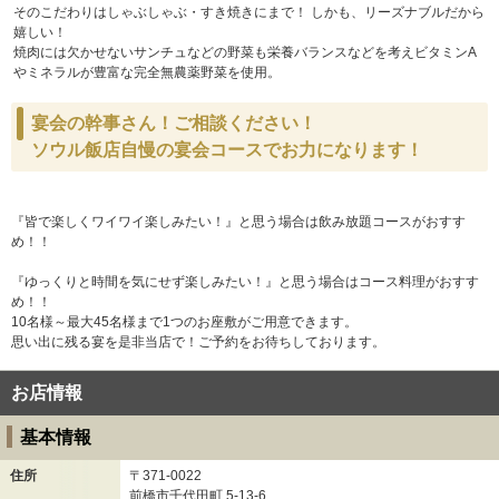
そのこだわりはしゃぶしゃぶ・すき焼きにまで！ しかも、リーズナブルだから
嬉しい！
焼肉には欠かせないサンチュなどの野菜も栄養バランスなどを考えビタミンA
やミネラルが豊富な完全無農薬野菜を使用。
宴会の幹事さん！ご相談ください！
ソウル飯店自慢の宴会コースでお力になります！
『皆で楽しくワイワイ楽しみたい！』と思う場合は飲み放題コースがおすす
め！！
『ゆっくりと時間を気にせず楽しみたい！』と思う場合はコース料理がおすす
め！！
10名様～最大45名様まで1つのお座敷がご用意できます。
思い出に残る宴を是非当店で！ご予約をお待ちしております。
お店情報
基本情報
住所
〒371-0022
前橋市千代田町
5-13-6