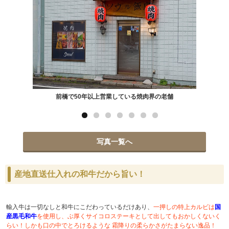
前橋で50年以上営業している焼肉界の老舗
写真一覧へ
産地直送仕入れの和牛だから旨い！
輸入牛は一切なしと和牛にこだわっているだけあり、
一押しの特上カルビは
国
産黒毛和牛
を使用し、ぶ厚くサイコロステーキとして出してもおかしくないく
らい！しかも口の中でとろけるような 霜降りの柔らかさがたまらない逸品！