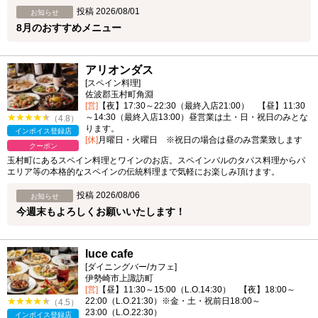
投稿 2026/08/01
お知らせ
8月のおすすめメニュー
アリオンダス
[スペイン料理]
佐波郡玉村町角淵
[営]
【夜】17:30～22:30（最終入店21:00） 【昼】11:30
～14:30（最終入店13:00）昼営業は土・日・祝日のみとな
（4.8）
ります。
インボイス登録店
[休]
月曜日・火曜日 ※祝日の場合は昼のみ営業致します
クーポン
玉村町にあるスペイン料理とワインのお店。スペインバルのタパス料理からパ
エリア等の本格的なスペインの伝統料理まで気軽にお楽しみ頂けます。
投稿 2026/08/06
お知らせ
今週末もよろしくお願いいたします！
luce cafe
[ダイニングバー/カフェ]
伊勢崎市上諏訪町
[営]
【昼】11:30～15:00（L.O.14:30） 【夜】18:00～
22:00（L.O.21:30）※金・土・祝前日18:00～
（4.5）
23:00（L.O.22:30）
インボイス登録店