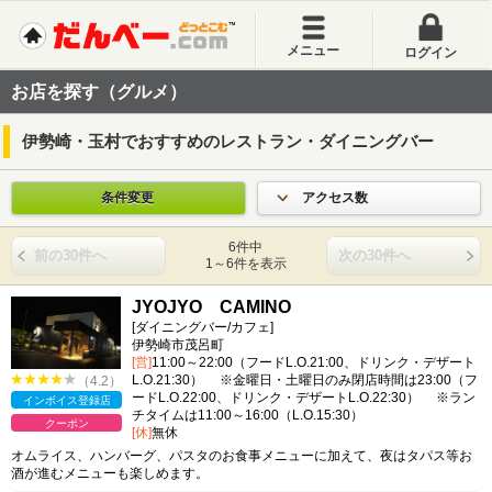
メニュー
ログイン
お店を探す（グルメ）
伊勢崎・玉村でおすすめのレストラン・ダイニングバー
条件変更
アクセス数
6件中
前の30件へ
次の30件へ
1～6件を表示
JYOJYO CAMINO
[ダイニングバー/カフェ]
伊勢崎市茂呂町
[営]
11:00～22:00（フードL.O.21:00、ドリンク・デザート
L.O.21:30） ※金曜日・土曜日のみ閉店時間は23:00（フ
（4.2）
ードL.O.22:00、ドリンク・デザートL.O.22:30） ※ラン
インボイス登録店
チタイムは11:00～16:00（L.O.15:30）
クーポン
[休]
無休
オムライス、ハンバーグ、パスタのお食事メニューに加えて、夜はタパス等お
酒が進むメニューも楽しめます。