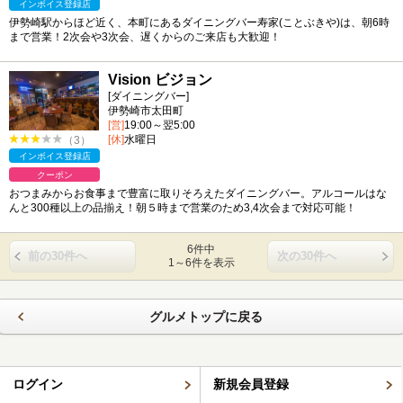
インボイス登録店
伊勢崎駅からほど近く、本町にあるダイニングバー寿家(ことぶきや)は、朝6時
まで営業！2次会や3次会、遅くからのご来店も大歓迎！
Vision ビジョン
[ダイニングバー]
伊勢崎市太田町
[営]
19:00～翌5:00
[休]
水曜日
（3）
インボイス登録店
クーポン
おつまみからお食事まで豊富に取りそろえたダイニングバー。アルコールはな
んと300種以上の品揃え！朝５時まで営業のため3,4次会まで対応可能！
6件中
前の30件へ
次の30件へ
1～6件を表示
グルメトップに戻る
ログイン
新規会員登録