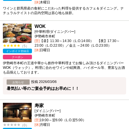
[休]
木曜日
ワインと群馬県産の食材にこだわった料理を提供するカフェ＆ダイニング。ナ
チュラルテイストの店内空間は居心地も抜群。
WOK
[中華料理/ダイニングバー]
伊勢崎市本町
[営]
【昼】11:30～14:30（L.O.14:00） 【夜】17:30～
23:00（L.O.22:00）／金土 ～24:00（L.O.23:00）
（5）
[休]
日曜日
インボイス登録店
クーポン
伊勢崎市本町の王道中華から創作中華料理までお愉しみ頂けるダイニングバー
WOK（ウォック）。料理に合わせワインや紹興酒、ハイボール等、豊富なお酒
も品揃えしております。
投稿 2026/03/06
お知らせ
暑気払い等のご宴会予約はお早めに！！
寿家
[ダイニングバー]
伊勢崎市本町
[営]
19:00～翌6:00（L.O.翌5:00）
[休]
月曜日
（0）