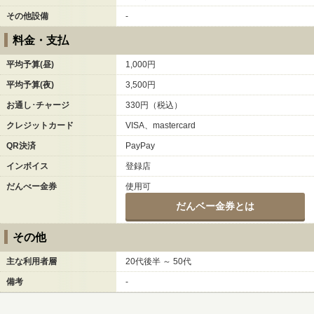
その他設備
-
料金・支払
平均予算(昼)
1,000円
平均予算(夜)
3,500円
お通し･チャージ
330円（税込）
クレジットカード
VISA、mastercard
QR決済
PayPay
インボイス
登録店
だんべー金券
使用可
だんベー金券とは
その他
主な利用者層
20代後半 ～ 50代
備考
-