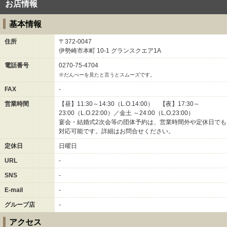
お店情報
基本情報
住所
〒372-0047
伊勢崎市本町
10-1
グランスクエア1A
電話番号
0270-75-4704
※だんべーを見たと言うとスムーズです。
FAX
-
営業時間
【昼】11:30～14:30（L.O.14:00） 【夜】17:30～
23:00（L.O.22:00）／金土 ～24:00（L.O.23:00）
宴会・結婚式2次会等の団体予約は、営業時間外や定休日でも
対応可能です。詳細はお問合せください。
定休日
日曜日
URL
-
SNS
-
E-mail
-
グループ店
-
アクセス