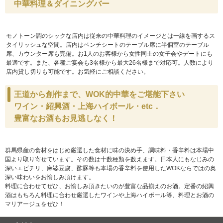
中華料理＆ダイニングバー
モノトーン調のシックな店内は従来の中華料理のイメージとは一線を画するス
タイリッシュな空間。店内はベンチシートのテーブル席に半個室のテーブル
席、カウンター席も完備。お1人のお客様から女性同士の女子会やデートにも
最適です。また、各種ご宴会も3名様から最大26名様まで対応可。人数により
店内貸し切りも可能です。お気軽にご相談ください。
王道から創作まで、WOK的中華をご堪能下さい
ワイン・紹興酒・上海ハイボール・etc．
豊富なお酒もお見逃しなく！
群馬県産の食材をはじめ厳選した食材に味の決め手、調味料・香辛料は本場中
国より取り寄せています。その数は十数種類を数えます。日本人にもなじみの
深いエビチリ、麻婆豆腐、酢豚等も本場の香辛料を使用したWOKならではの奥
深い味わいをお愉しみ頂けます。
料理に合わせてぜひ、お愉しみ頂きたいのが豊富な品揃えのお酒。定番の紹興
酒はもちろん料理に合わせ厳選したワインや上海ハイボール等、料理とお酒の
マリアージュをぜひ！