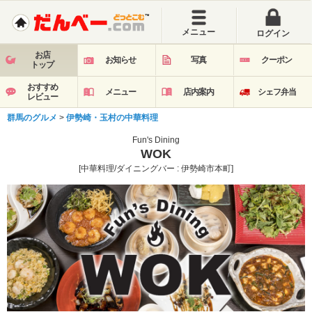
メニュー
ログイン
お店
お知らせ
写真
クーポン
トップ
おすすめ
メニュー
店内案内
シェフ弁当
レビュー
群馬のグルメ
>
伊勢崎・玉村の中華料理
Fun's Dining
WOK
[中華料理/ダイニングバー : 伊勢崎市本町]