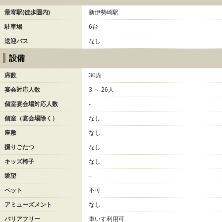
最寄駅(徒歩圏内)
新伊勢崎駅
駐車場
6台
送迎バス
なし
設備
席数
30席
宴会対応人数
3 ～ 26人
個室宴会場対応人数
-
個室（宴会場除く）
なし
座敷
なし
掘りごたつ
なし
キッズ椅子
なし
眺望
-
ペット
不可
アミューズメント
なし
バリアフリー
車いす利用可