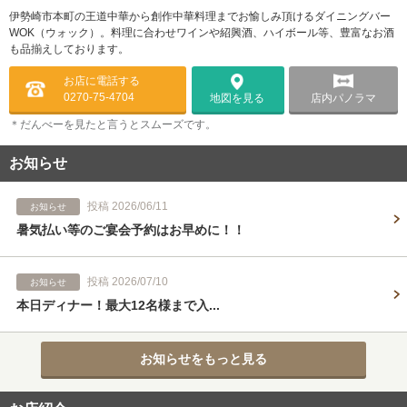
伊勢崎市本町の王道中華から創作中華料理までお愉しみ頂けるダイニングバー
WOK（ウォック）。料理に合わせワインや紹興酒、ハイボール等、豊富なお酒
も品揃えしております。
お店に電話する
0270-75-4704
店内パノラマ
地図を見る
＊だんべーを見たと言うとスムーズです。
お知らせ
投稿 2026/06/11
お知らせ
暑気払い等のご宴会予約はお早めに！！
投稿 2026/07/10
お知らせ
本日ディナー！最大12名様まで入...
お知らせをもっと見る