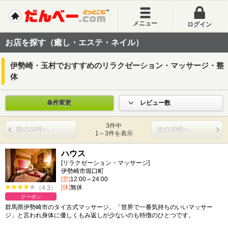
メニュー
ログイン
お店を探す（癒し・エステ・ネイル）
伊勢崎・玉村でおすすめのリラクゼーション・マッサージ・整
体
条件変更
レビュー数
3件中
前の30件へ
次の30件へ
1～3件を表示
ハウス
[リラクゼーション・マッサージ]
伊勢崎市堀口町
[営]
12:00～24:00
[休]
無休
（4.3）
クーポン
群馬県伊勢崎市のタイ古式マッサージ。「世界で一番気持ちのいいマッサー
ジ」と言われ身体に優しくもみ返しが少ないのも特徴のひとつです。