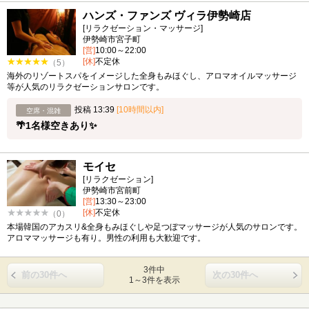
ハンズ・ファンズ ヴィラ伊勢崎店
[リラクゼーション・マッサージ]
伊勢崎市宮子町
[営]
10:00～22:00
[休]
不定休
（5）
海外のリゾートスパをイメージした全身もみほぐし、アロマオイルマッサージ
等が人気のリラクゼーションサロンです。
投稿 13:39
[10時間以内]
空席・混雑
🌴1名様空きあり✨
モイセ
[リラクゼーション]
伊勢崎市宮前町
[営]
13:30～23:00
[休]
不定休
（0）
本場韓国のアカスリ&全身もみほぐしや足つぼマッサージが人気のサロンです。
アロママッサージも有り。男性の利用も大歓迎です。
3件中
前の30件へ
次の30件へ
1～3件を表示