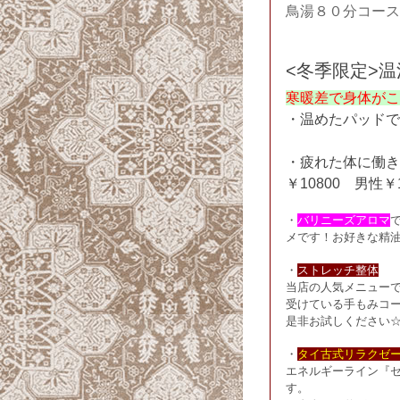
鳥湯８０分コース
<冬季限定>
寒暖差で身体がこ
・温めたパッドで
・疲れた体に働き
￥10800 男性￥1
・
バリニーズアロマ
メです！お好きな精
・
ストレッチ整体
当店の人気メニュー
受けている手もみコ
是非お試しください
・
タイ古式リラクゼ
エネルギーライン『
す。