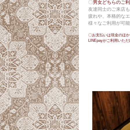
〇
男女どちらのご利
友達同士のご来店も
疲れや、本格的なエ
様々なご利用が可能
〇お支払いは現金のほか、
LINEpayがご利用いた