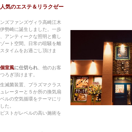
人気のエステ＆リラクゼー
ンズファンズヴィラ高崎江木
伊勢崎に誕生しました。一歩
、アンティークな照明と癒し
ゾート空間。日常の喧騒を離
スタイムをお過ごし頂けま
個室風
に仕切られ
、他のお客
つろぎ頂けます。
生滅菌装置、プラズマクラス
ュレーターと５か所の換気扇
ベルの空気循環をテーマにリ
した。
ピストがレベルの高い施術を