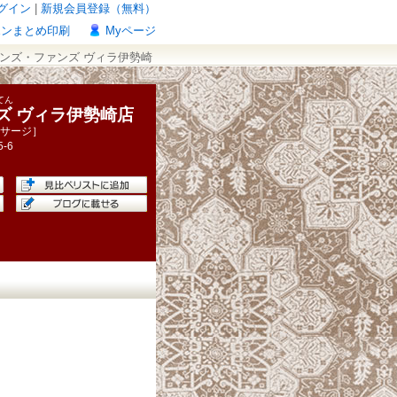
グイン
|
新規会員登録（無料）
ポンまとめ印刷
Myページ
ハンズ・ファンズ ヴィラ伊勢崎
てん
ズ ヴィラ伊勢崎店
サージ］
5-6