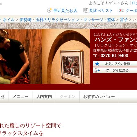
ようこそ！ゲストさん |
ロ
最近見たお店
見比べリスト
クー
・ネイル
>
伊勢崎・玉村のリラクゼーション・マッサージ・整体
>
宮子
> 
はんずふぁんず びら いせさき
ハンズ・ファン
［リラクゼーション・マッ
群馬県
伊勢崎市宮子町
342
0270-61-9400
TEL:
らせ
メニュー
店内案内
クーポン
おすすめレビュー
れた癒しのリゾート空間で
リラックスタイムを