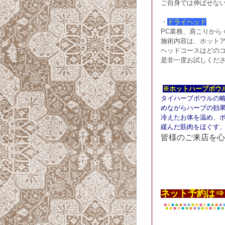
ご自身では伸ばせな
・
ドライヘッド
PC業務、肩こりか
施術内容は、ホット
ヘッドコースはどの
是非一度お試しくだ
※ホットハーブボウ
タイハーブボウルの
めながらハーブの効
冷えたお体を温め、ポカ
緩んだ筋肉をほぐす
皆様のご来店を心
ネット予約は⇒