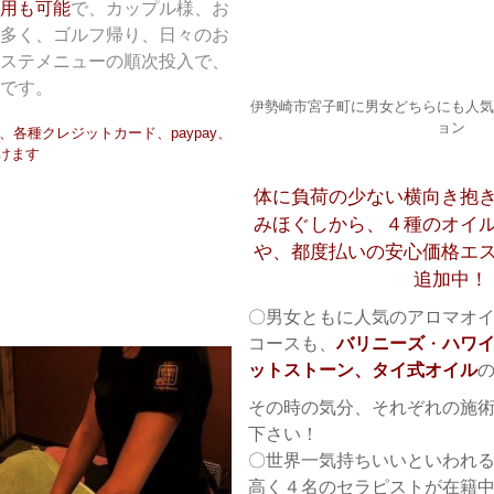
用も可能
で、カップル様、お
多く、ゴルフ帰り、日々のお
ステメニューの順次投入で、
です。
伊勢崎市宮子町に男女どちらにも人気
ョン
各種クレジットカード、paypay、
だけます
体に負荷の少ない横向き抱
みほぐしから、４種のオイ
や、都度払いの安心価格エ
追加中！
〇男女ともに人気のアロマオ
コースも、
バリニーズ
・
ハワ
ットストーン、タイ式オイル
その時の気分、それぞれの施
下さい！
〇世界一気持ちいいといわれ
高く４名のセラピストが在籍