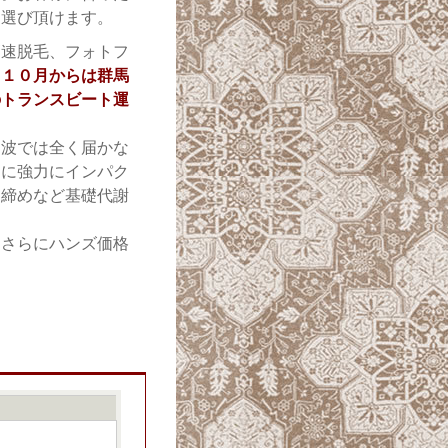
お選び頂けます。
高速脱毛、フォトフ
、
１０月からは群馬
のトランスビート運
オ波では全く届かな
肉に強力にインパク
き締めなど基礎代謝
！
 さらにハンズ価格