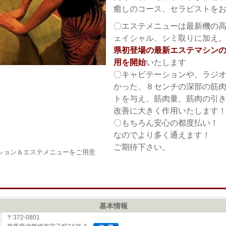
癒しのコース、セラピストを
〇エステメニューは最新機の
ェイシャル、シミ取りに加え
県初登場の最新エステマシン
用を開始
いたします
〇キャビテーションや、ラジ
かった、８センチの深部の筋
トを与え、筋肉量、筋肉の引
改善に大きく作用いたします
〇もちろん安心の都度払い！
なのでより多く通えます！
ご期待下さい。
ション＆エステメニューをご用意
基本情報
〒372-0801