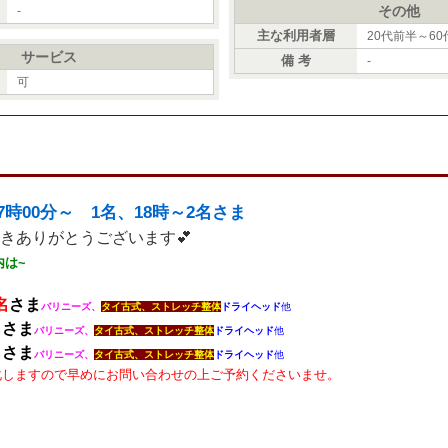
その他
-
主な利用者層
20代前半～6
サービス
備 考
-
可
17時00分～ 1名、18時～2名さま
きありがとうございます💕
内は~
名
さま
バリニーズ、
タイ古式、ストレッチ整体
ドライヘッド
他
名
さま
バリニーズ、
タイ古式、ストレッチ整体
ドライヘッド
他
名
さま
バリニーズ、
タイ古式、ストレッチ整体
ドライヘッド
他
化しますので
早めにお問い合わせの上ご予約くださいませ。