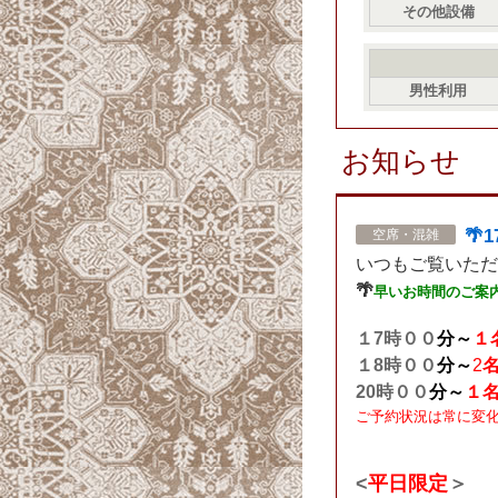
その他設備
男性利用
お知らせ
🌴
空席・混雑
いつもご覧いただ
🌴
早
いお時間のご案
１7
時００
分
～
１
１8
時００
分
～
2
20時００
分
～
１
ご予約状況は常に変
<
平日限定
＞