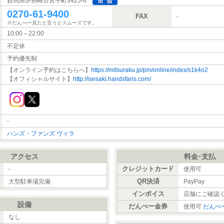
群馬県伊勢崎市宮子町3425-6
0270-61-9400
FAX
-
※だんべー見たと言うとスムーズです。
10:00～22:00
不定休
予約優先制
【オンライン予約はこちらへ】
https://mitsuraku.jp/pm/online/index/s1k4o2
【オフィシャルサイト】
http://isesaki.handsfans.com/
-
ハンズ・ファンズ ヴィラ
アクセス
料金･支払
）
クレジットカード
-
使用可
QR決済
大型駐車場完備
PayPay
インボイス
店舗にご確認
設備
だんべー金券
使用可
だんべ
なし