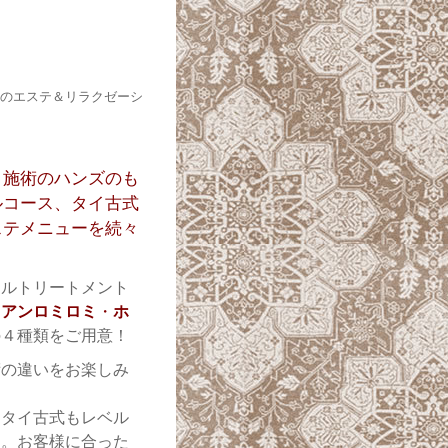
のエステ＆リラクゼーシ
き施術のハンズのも
ルコース、タイ古式
ステメニューを続々
イルトリートメント
イアンロミロミ
・
ホ
の４種類をご用意！
術の違いをお楽しみ
るタイ古式もレベル
中。お客様に合った