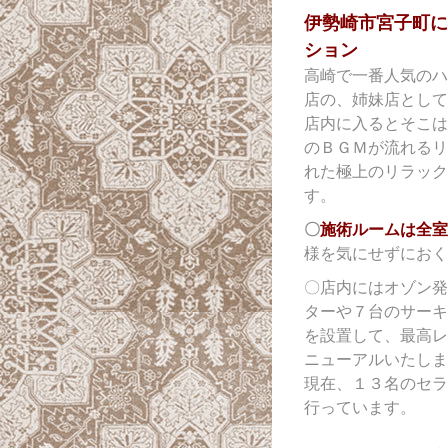
伊勢崎市宮子町に
ション
高崎で一番人気のハ
店の、姉妹店として
店内に入るとそこは
のＢＧＭが流れるリ
れた極上のリラック
す。
〇
施術ルームは全室
様を気にせずにおく
〇店内にはオゾン発
ターや７台のサーキ
を設置して、最高レ
ニューアルいたしま
現在、１３名のセラ
行っています。