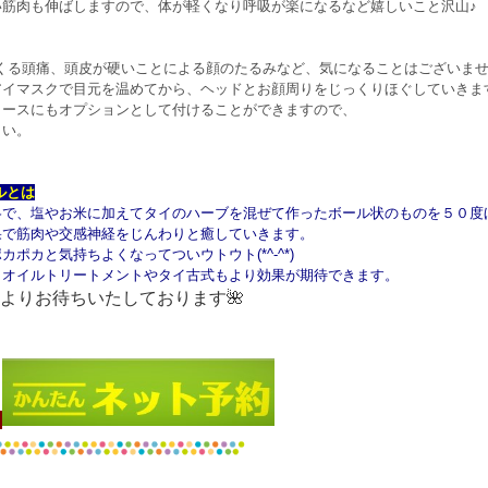
い筋肉も伸ばしますので、体が軽くなり呼吸が楽になるなど嬉しいこと沢山♪
らくる頭痛、頭皮が硬いことによる顔のたるみなど、気になることはございま
アイマスクで目元を温めてから、ヘッドとお顔周りをじっくりほぐしていきま
コースにもオプションとして付けることができますので、
さい。
ルとは
略で、塩やお米に加えてタイのハーブを混ぜて作ったボール状のものを５０度
果で筋肉や交感神経をじんわりと癒していきます。
ポカと気持ちよくなってついウトウト(*^-^*)
、オイルトリートメントやタイ古式もより効果が期待できます。
よりお待ちいたしております🌺