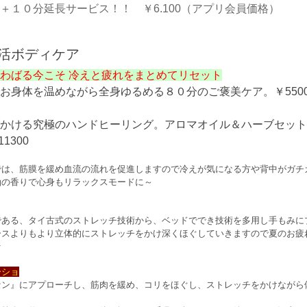
＋１０分延長サービス！！ ￥6.100（アプリ会員価格）
温活ボディケア
わばる今こそ 冷えと疲れをまとめてリセット
お身体を温めながら全身ゆるめる８０分のご褒美ケア。￥550
かける究極のハンドヒーリング。アロマオイル＆ハーブセット
1300
では、筋膜を緩め血流の流れを促進しますので冷えが気になる方や背中がガチ
油の香りで心身もリラックスモードに～
である、タイ古式のストレッチ技術から、ベッドででき技術を多用し手もみに
ースよりもより立体的にストレッチをかけ深くほぐしていきますので夏のお疲
☆
ーショ
セン』にアプローチし、筋肉を緩め、コリをほぐし、ストレッチをかけながら