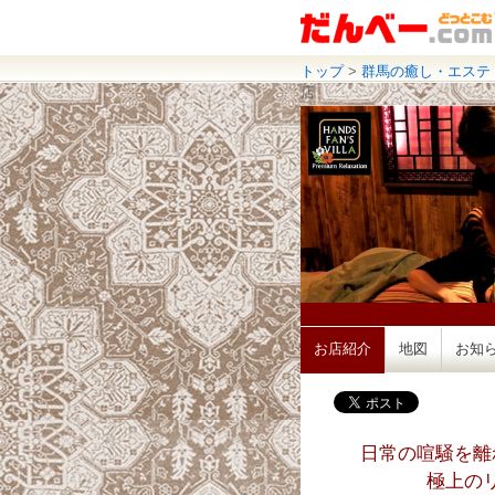
トップ
>
群馬の癒し・エステ
店
お店紹介
地図
お知
日常の喧騒を離
極上の