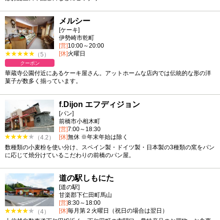
メルシー
[ケーキ]
伊勢崎市乾町
[営]
10:00～20:00
[休]
火曜日
（5）
クーポン
華蔵寺公園付近にあるケーキ屋さん。アットホームな店内では伝統的な形の洋
菓子が数多く揃っています。
f.Dijon エフディジョン
[パン]
前橋市小相木町
[営]
7:00～18:30
[休]
無休 ※年末年始は除く
（4.2）
数種類の小麦粉を使い分け、スペイン製・ドイツ製・日本製の3種類の窯をパン
に応じて焼分けているこだわりの前橋のパン屋。
道の駅しもにた
[道の駅]
甘楽郡下仁田町馬山
[営]
8:30～18:00
[休]
毎月第２火曜日（祝日の場合は翌日）
（4）