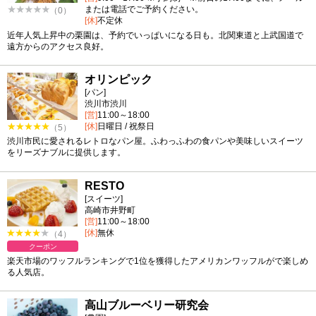
または電話でご予約ください。
（0）
[休]
不定休
近年人気上昇中の栗園は、予約でいっぱいになる日も。北関東道と上武国道で
遠方からのアクセス良好。
オリンピック
[パン]
渋川市渋川
[営]
11:00～18:00
[休]
日曜日 / 祝祭日
（5）
渋川市民に愛されるレトロなパン屋。ふわっふわの食パンや美味しいスイーツ
をリーズナブルに提供します。
RESTO
[スイーツ]
高崎市井野町
[営]
11:00～18:00
[休]
無休
（4）
クーポン
楽天市場のワッフルランキングで1位を獲得したアメリカンワッフルがで楽しめ
る人気店。
高山ブルーベリー研究会