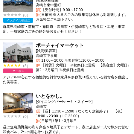
[廃棄物処理業]
高崎市東中里町
[営]
【受付時間】9:00～17:00
[休]
日曜日 ※大量のごみの収集等は休日も対応致します。
（0）
お気軽にご相談下さい。
インボイス登録店
群馬県高崎市・前橋市・藤岡市・渋川市・伊勢崎市など飲食店・工場・事業
所、一般家庭のごみの処分等おまかせください！
ポーチャイマーケット
[雑貨/美容室]
高崎市中泉町
[営]
11:00～20:00 ※美容室は10:00～20:00
[休]
【雑貨】火曜日 ※祝祭日は営業 【美容室】火曜日 /
（5）
第2・3月曜日 ※祝祭日は営業
クーポン
アジアを中心とする個性的な雑貨や家具を多数取り揃えている雑貨店を併設し
た美容室。
いとをかし。
[ダイニングバー/ケーキ・スイーツ]
高崎市
[営]
【昼】11:30～15:00（なくなり次第終了） 【夜】
18:00～23:00（L.O.22:00）
（0）
[休]
日曜日 / 第1・3月曜日
昼は無農薬野菜の彩り弁当＆焼菓子とデザート、夜は店主が一人で静かに営む
和食バル。2つの顔を持つお店です。