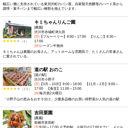
幅広い層に支持されている東貝沢町のパン屋。自家製天然酵母のハード系から
調理・菓子パンまで幅広い種類を揃えています。
キミちゃんりんご園
[農園]
渋川市赤城町津久田
[営]
【ブルーベリー】8:00～17:00 【りんご】8:30～
17:00
（4）
[休]
シーズン中無休
キミちゃんは農園のお母さん。アットホームな雰囲気で、たくさんの常連さん
に愛されている。
道の駅 おのこ
[道の駅]
渋川市小野子
[営]
【3月～10月】9:00～18:00 【11月～2月】9:00～
17:00 【食堂】11:00～15:00
（3.5）
[休]
毎月第2火曜日
「小野子山の恵みをおすそ分け」少量多品種のお買い得野菜が人気の道の駅
吉田栗園
[農園]
前橋市富田町
[営]
9:00～17:00 ※予約制 ※前日の17:00までに、メール