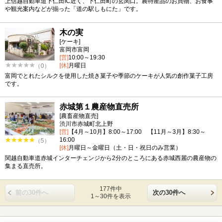
上信越自動車道下仁田IC近く、下仁田町の玄関口。農特産品のお買物、お食事
や観光案内などが揃った「道の駅しもにた」です。
木の実
[ケーキ]
富岡市富岡
[営]
10:00～19:30
[休]
月曜日
（0）
富岡でとれたシルクを使用した焼き菓子や季節のケーキが人気の創作菓子工房
です。
赤城第１農産物直売所
[農畜産物直売]
渋川市赤城町北上野
[営]
【4月～10月】8:00～17:00 【11月～3月】8:30～
16:00
（5）
[休]
月曜日～金曜日（土・日・祝日のみ営業）
関越自動車道赤城インターチェンジから2分のところにある赤城西麗の農産物の
集まる直売所。
177件中
前の30件へ
次の30件へ
1～30件を表示