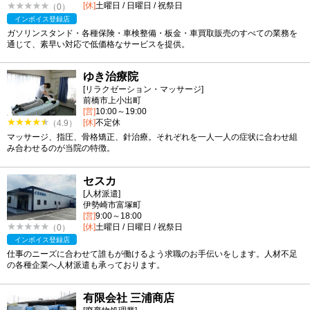
[休]
土曜日 / 日曜日 / 祝祭日
（0）
インボイス登録店
ガソリンスタンド・各種保険・車検整備・板金・車買取販売のすべての業務を
通じて、素早い対応で低価格なサービスを提供。
ゆき治療院
[リラクゼーション・マッサージ]
前橋市上小出町
[営]
10:00～19:00
[休]
不定休
（4.9）
マッサージ、指圧、骨格矯正、針治療。それぞれを一人一人の症状に合わせ組
み合わせるのが当院の特徴。
セスカ
[人材派遣]
伊勢崎市富塚町
[営]
9:00～18:00
[休]
土曜日 / 日曜日 / 祝祭日
（0）
インボイス登録店
仕事のニーズに合わせて誰もが働けるよう求職のお手伝いをします。人材不足
の各種企業へ人材派遣も承っております。
有限会社 三浦商店