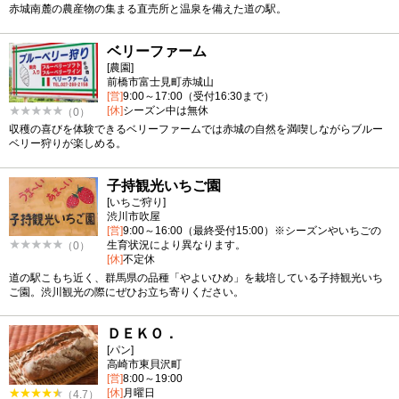
赤城南麓の農産物の集まる直売所と温泉を備えた道の駅。
ベリーファーム
[農園]
前橋市富士見町赤城山
[営]
9:00～17:00（受付16:30まで）
[休]
シーズン中は無休
（0）
収穫の喜びを体験できるベリーファームでは赤城の自然を満喫しながらブルー
ベリー狩りが楽しめる。
子持観光いちご園
[いちご狩り]
渋川市吹屋
[営]
9:00～16:00（最終受付15:00）※シーズンやいちごの
生育状況により異なります。
（0）
[休]
不定休
道の駅こもち近く、群馬県の品種「やよいひめ」を栽培している子持観光いち
ご園。渋川観光の際にぜひお立ち寄りください。
ＤＥＫＯ．
[パン]
高崎市東貝沢町
[営]
8:00～19:00
[休]
月曜日
（4.7）