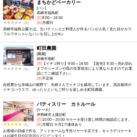
まちかどベーカリー
[パン]
高崎市福島町
[営]
9:00～18:30
[休]
月曜日
（0）
高崎市福島公園そば。元パティシエと料理人が作るパンが人気！見た目がカラ
フルでオシャレなパンを召し上がれ♪
町田農園
[農園]
前橋市嶺町
[営]
【イチゴ狩り】9:00～16:00 【直売】8:30～売れ切れ
まで※シーズンや苺の生育状況により異なりますのでお電
（0）
話にてご確認下さい。
[休]
不定休
自然豊かな赤城山の裾野で、夫婦２人でイチゴを栽培しています。高設栽培の
イチゴハウスで、ゆったりといちご狩りを楽しめる町田農園。
パティスリー カトルール
[ケーキ]
伊勢崎市上諏訪町
[営]
10:00～20:00 ※ケーキ受け渡し時間の相談応じます。
[休]
月曜日 ※月1で連休あり
（5）
お客様の目線で作る、アットホームな手作りケーキ店です。キャラデコケーキ
はお誕生日や記念日などにピッタリ！