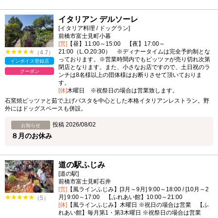
イタリアン デルソーレ
[イタリア料理 / ドッグラン]
前橋市富士見町小暮
[営]
【昼】11:00～15:00 【夜】17:00～
21:00（L.O.20:30） ※ディナータイムは完全予約制とな
（4.7）
っております。※営業時間内でもピッツァが売り切れ次第
インボイス登録店
閉店となります。また、小さなお店ですので、土日祝のラ
クーポン
ンチは8名様以上の団体様はお断りさせて頂いておりま
す。
[休]
木曜日 ※祝祭日の場合は営業致します。
石窯焼ピッツァと茹で上げパスタを中心とした本格イタリアンレストラン。野
外にはドッグスペースも併設。
投稿 2026/08/02
お知らせ
８月のお休み
道の駅ふじみ
[道の駅]
前橋市富士見町石井
[営]
【風ラインふじみ】[3月～9月] 9:00～18:00 / [10月～2
月] 9:00～17:00 【ふれあい館】10:00～21:00
（5）
[休]
【風ラインふじみ】木曜日 ※祝日の場合は営業 【ふ
れあい館】毎月第1・第3木曜日 ※祝祭日の場合は営業