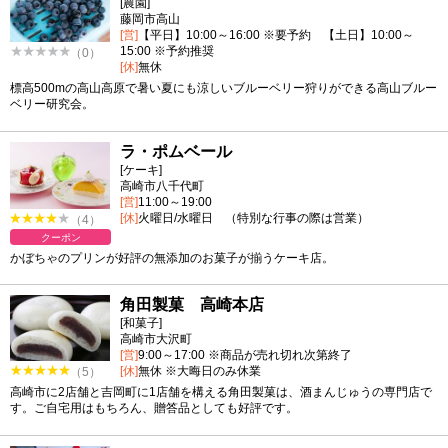
[農園]
藤岡市高山
[営]
【平日】10:00～16:00 ※要予約 【土日】10:00～
15:00 ※予約推奨
（0）
[休]
無休
標高500mの高山高原で暑い夏にも涼しいブルーベリー狩りができる高山ブルー
ベリー研究会。
ラ・ポムベール
[ケーキ]
高崎市八千代町
[営]
11:00～19:00
[休]
火曜日/水曜日 （特別な行事の際は営業）
（4）
クーポン
かぼちゃのプリンが好評の無添加のお菓子が揃うケーキ店。
角田製菓 高崎本店
[和菓子]
高崎市大沢町
[営]
9:00～17:00 ※商品が売れ切れ次第終了
[休]
無休 ※大晦日のみ休業
（5）
高崎市に2店舗と吉岡町に1店舗を構える角田製菓は、酒まんじゅうの専門店で
す。ご自宅用はもちろん、贈答品としても好評です。