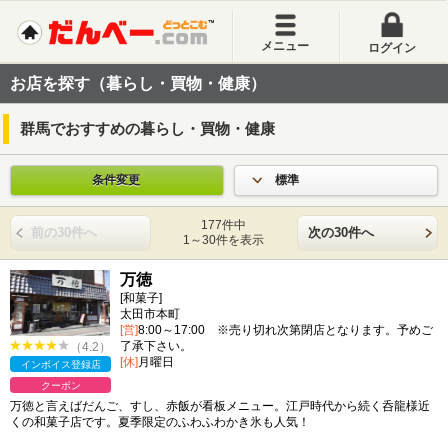
メニュー
ログイン
お店を探す（暮らし・買物・健康）
群馬でおすすめの暮らし・買物・健康
条件変更
標準
177件中
前の30件へ
次の30件へ
1～30件を表示
万徳
[和菓子]
太田市本町
[営]
8:00～17:00 ※売り切れ次第閉店となります。予めご
了承下さい。
（4.2）
[休]
月曜日
インボイス登録店
クーポン
万徳と言えばだんご、すし、赤飯が看板メニュー。江戸時代から続く呑龍様近
くの和菓子店です。夏季限定のふわふわかき氷も人気！