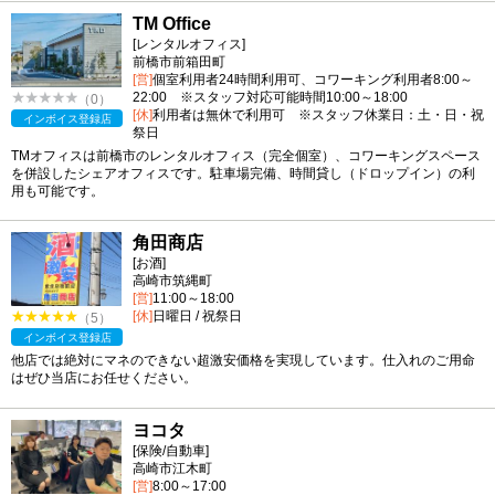
TM Office
[レンタルオフィス]
前橋市前箱田町
[営]
個室利用者24時間利用可、コワーキング利用者8:00～
22:00 ※スタッフ対応可能時間10:00～18:00
（0）
[休]
利用者は無休で利用可 ※スタッフ休業日：土・日・祝
インボイス登録店
祭日
TMオフィスは前橋市のレンタルオフィス（完全個室）、コワーキングスペース
を併設したシェアオフィスです。駐車場完備、時間貸し（ドロップイン）の利
用も可能です。
角田商店
[お酒]
高崎市筑縄町
[営]
11:00～18:00
[休]
日曜日 / 祝祭日
（5）
インボイス登録店
他店では絶対にマネのできない超激安価格を実現しています。仕入れのご用命
はぜひ当店にお任せください。
ヨコタ
[保険/自動車]
高崎市江木町
[営]
8:00～17:00