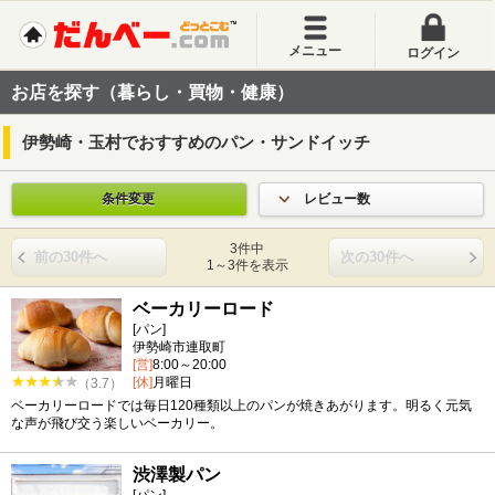
メニュー
ログイン
お店を探す（暮らし・買物・健康）
伊勢崎・玉村でおすすめのパン・サンドイッチ
条件変更
レビュー数
3件中
前の30件へ
次の30件へ
1～3件を表示
ベーカリーロード
[パン]
伊勢崎市連取町
[営]
8:00～20:00
[休]
月曜日
（3.7）
ベーカリーロードでは毎日120種類以上のパンが焼きあがります。明るく元気
な声が飛び交う楽しいベーカリー。
渋澤製パン