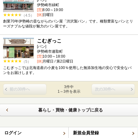
[パン]
伊勢崎市緑町
[営]
8:00～19:00
[休]
日曜日
（4.5）
創業70年伊勢崎の昔ながらのパン屋「渋沢製パン」です。種類豊富なパンとリ
ーズナブルな値段が魅力のパン屋です。
こむぎっこ
[パン]
伊勢崎市連取町
[営]
10:00～18:00
[休]
月曜日 / 第2日曜日
（5）
こむぎっこでは北海道産の小麦を100％使用した無添加生地の安心で安全なパ
ンをお届けします。
3件中
前の30件へ
次の30件へ
1～3件を表示
暮らし・買物・健康トップに戻る
ログイン
新規会員登録