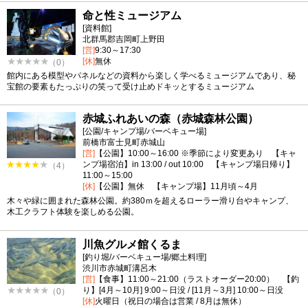
命と性ミュージアム
[資料館]
北群馬郡吉岡町上野田
[営]
9:30～17:30
[休]
無休
（0）
館内にある模型やパネルなどの資料から楽しく学べるミュージアムであり、秘
宝館の要素もたっぷりの笑って受け止めドキッとするミュージアム
赤城ふれあいの森（赤城森林公園）
[公園/キャンプ場/バーベキュー場]
前橋市富士見町赤城山
[営]
【公園】10:00～16:00 ※季節により変更あり 【キャ
ンプ場宿泊】in 13:00 / out 10:00 【キャンプ場日帰り】
（4）
11:00～15:00
[休]
【公園】無休 【キャンプ場】11月頃～4月
木々や緑に囲まれた森林公園。約380ｍを超えるローラー滑り台やキャンプ、
木工クラフト体験を楽しめる公園。
川魚グルメ館くるま
[釣り堀/バーベキュー場/郷土料理]
渋川市赤城町溝呂木
[営]
【食事】11:00～21:00（ラストオーダー20:00） 【釣
り】[4月～10月] 9:00～日没 / [11月～3月] 10:00～日没
（0）
[休]
火曜日（祝日の場合は営業 / 8月は無休）