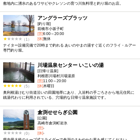
敷地内に湧水のあるワサビやクレソンの育つ川魚料理と釣り堀のお店。
アングラーズプラッツ
[釣り堀]
前橋市小坂子町
[営]
6:00～20:00
[休]
無休
（1）
ナイター設備完備で20時まで釣れる あいのやまの湯すぐ近くのフライ・ルアー
専門釣り堀。
川場温泉センター いこいの湯
[日帰り温泉]
利根郡川場村川場湯原
[営]
11:00～20:00
[休]
木曜日
（5）
奥利根湯けむり街道沿いの田園地帯にあり、入浴料の手ごろさから地元住民に
銭湯代わりに利用されている、穴場的な日帰り温泉施設です。
倉渕せせらぎ公園
[公園]
高崎市倉渕町岩氷
[営]
-
[休]
-
（0）
県内最大級のループ式スライダーで倉渕のさわやかな風を感じてください。