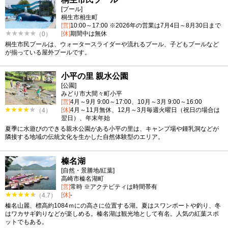
[プール]
桐生市相生町
[営]
10:00～17:00 ※2026年の営業は7月4日～8月30日まで
[休]
期間中は無休
（0）
桐生市民プールは、ウォータースライダーや流れるプール、子どもプールなど
が揃っている屋外プールです。
小平の里 親水公園
[公園]
みどり市大間々町小平
[営]
4月～9月 9:00～17:00、10月～3月 9:00～16:00
[休]
4月～11月無休、12月～3月毎週火曜日（祝日の場合は
（4）
翌日）、年末年始
夏季に水遊びのできる親水公園がある小平の里は、キャンプ場や鍾乳洞などが
隣接する地域の伝統文化を生かした自然体験型のエリア。
榛名湖
[自然・景勝地/紅葉]
高崎市榛名湖町
[営]
常時 ※アクテビティは時間帯有
[休]
-
（4.7）
榛名山麗、標高約1084ｍにの高さに位置する湖。夏はスワンボートや釣り、冬
はワカサギ釣りなどが楽しめる。榛名湖は観光地として有名。人気の紅葉スポ
ットでもある。