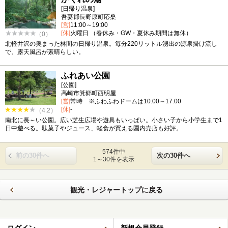
[日帰り温泉]
吾妻郡長野原町応桑
[営]
11:00～19:00
[休]
火曜日 （春休み・GW・夏休み期間は無休）
（0）
北軽井沢の奥まった林間の日帰り温泉。毎分220リットル湧出の源泉掛け流し
で、露天風呂が素晴らしい。
ふれあい公園
[公園]
高崎市箕郷町西明屋
[営]
常時 ※ふわふわドームは10:00～17:00
[休]
-
（4.2）
南北に長～い公園。広い芝生広場や遊具もいっぱい。小さい子から小学生まで1
日中遊べる。駄菓子やジュース、軽食が買える園内売店も好評。
574件中
前の30件へ
次の30件へ
1～30件を表示
観光・レジャートップに戻る
ログイン
新規会員登録