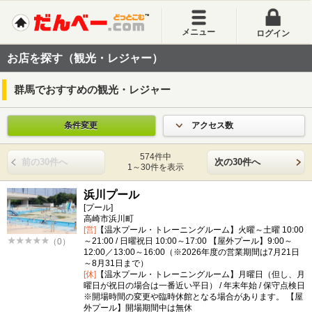
メニュー
ログイン
お店を探す（観光・レジャー）
群馬でおすすめの観光・レジャー
条件変更
アクセス数
574件中
前の30件へ
次の30件へ
1～30件を表示
浜川プール
[プール]
高崎市浜川町
[営]
【温水プール・トレーニングルーム】火曜～土曜 10:00
～21:00 / 日曜祝日 10:00～17:00 【屋外プール】9:00～
（0）
12:00／13:00～16:00（※2026年度の営業期間は7月21日
～8月31日まで）
[休]
【温水プール・トレーニングルーム】月曜日（但し、月
曜日が祝日の場合は一番近い平日） / 年末年始 / 保守点検日
※開場時間の変更や臨時休館となる場合があります。 【屋
外プール】開場期間中は無休