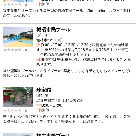
[休]
無休
（0）
毎年夏季にオープンする屋外型の前橋市民プール。25m。50m、ちびっこ向け
のプールがある。
城沼市民プール
[プール]
館林市つつじ町
[営]
9:00～17:00（12:30～13:30は設備点検のため遊泳禁
止） ※2026年の営業は7月18日から8月23日までの予定
（0）
（午後のみ開場の日もあります）
[休]
期間中は無休 ※ただし、施設点検等で休場するこ とが
あります。
屋外型50mプールや、スライダーが4基あり、小さな子どもからスイマーなどに
幅広く親しまれています。
珍宝館
[資料館]
北群馬郡吉岡町上野田夫婦岩
[営]
8:30～17:00
[休]
無休
（0）
吉岡町から伊香保方面へ向かうと見えてくる上州の秘宝館、『珍宝館』。名物
女将か繰り出す思わず笑ってしまう軽快なトークは必見です。
桐生市民プール