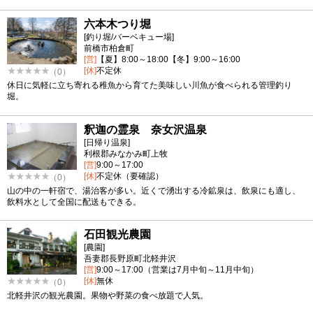
六本木つり堀
[釣り堀/バーベキュー場]
前橋市柏倉町
[営]
【夏】8:00～18:00【冬】9:00～16:00
[休]
不定休
（0）
休日に気軽に立ち寄れる稚魚から育てた美味しい川魚が食べられる管理釣り
堀。
釈迦の霊泉 奈女沢温泉
[日帰り温泉]
利根郡みなかみ町上牧
[営]
9:00～17:00
[休]
不定休（要確認）
（0）
山の中の一軒宿で、湯治客が多い。近くで湧出する冷鉱泉は、飲泉にも適し、
飲料水として全国に配送もできる。
石田観光農園
[農園]
吾妻郡長野原町北軽井沢
[営]
9:00～17:00（営業は7月中旬～11月中旬）
[休]
無休
（0）
北軽井沢の観光農園。果物や野菜の食べ放題で人気。