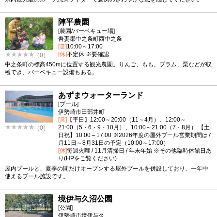
陣平農園
[農園/バーベキュー場]
吾妻郡中之条町西中之条
[営]
10:00～17:00
[休]
不定休 ※要確認
（0）
中之条町の標高450mに位置する観光農園。りんご、もも、プラム、栗などが収
穫でき、バーベキュー設備もある。
あずまウォーターランド
[プール]
伊勢崎市田部井町
[営]
【平日】12:00～20:00（11～4月）、12:00～
21:00（5・6・9・10月）、10:00～21:00（7・8月） 【土
（0）
日祝】10:00～17:00 ※2026年度の屋外プール営業期間は7
月11日～8月31日の予定（10:00～17:00）
[休]
毎週火曜 / 11月清掃日 / 年末年始 ※その他臨時休館日あ
り(HPをご覧ください)
屋内プールと、夏季の間だけオープンする屋外プールを併設しており、一年中
使えるプール施設です。
境伊与久沼公園
[公園]
伊勢崎市境伊与久