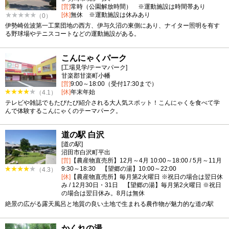
[営]
常時（公園解放時間） ※運動施設は時間帯あり
[休]
無休 ※運動施設は休みあり
（0）
伊勢崎佐波第一工業団地の西方、伊与久沼の東側にあり、ナイター照明を有す
る野球場やテニスコートなどの運動施設がある。
こんにゃくパーク
[工場見学/テーマパーク]
甘楽郡甘楽町小幡
[営]
9:00～18:00（受付17:30まで）
[休]
年末年始
（4.1）
テレビや雑誌でもたびたび紹介される大人気スポット！こんにゃくを食べて学
んで体験するこんにゃくのテーマパーク。
道の駅 白沢
[道の駅]
沼田市白沢町平出
[営]
【農産物直売所】12月～4月 10:00～18:00 / 5月～11月
9:30～18:30 【望郷の湯】10:00～22:00
（4.3）
[休]
【農産物直売所】毎月第2火曜日 ※祝日の場合は翌日休
み / 12月30日・31日 【望郷の湯】毎月第2火曜日 ※祝日
の場合は翌日休み。8月は無休
絶景の広がる露天風呂と地質の良い土地で生まれる農作物が魅力的な道の駅
かくれの湯