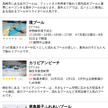
高崎市にある浜川プールは、フィットネス利用者で賑わう屋内温水プールと夏
季にオープンする屋外プールがあります。屋外エリアでは、広々とした敷地に
ある流れるプールやスライダーが人気です。
境プール
[プール]
伊勢崎市境下武士
[営]
10:00～13:00／14:00～17:00 ※7月第2土曜日～8月
31日まで開場
（0）
[休]
期間中は無休
2つの直線スライダーや広々とした流れるプールが楽しい、夏休みの子どもたち
で賑わうプールです。
カリビアンビーチ
[プール]
桐生市新里町野
[営]
10:00～21:00
[休]
毎週木曜日、12月31日、1月1日、2月中は点検整備の
（4）
ため休館
桐生市にある「カリビアンビーチ」は、大きなドーム空間に広がる大型温水プ
ール施設。波のプールやスライダー、流れるプールなど充実設備で人気のプー
ルです。
尾島親子ふれあいプール