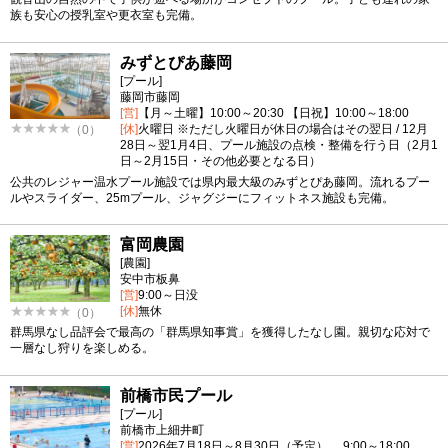
族も安心の授乳室や更衣室も完備。
みずとぴあ藤岡
[プール]
藤岡市藤岡
[営]
【月～土曜】10:00～20:30 【日祝】10:00～18:00
[休]
火曜日 ※ただし火曜日が休日の場合はその翌日 / 12月
（0）
28日～翌1月4日、プール施設の点検・整備を行う日（2月1
日～2月15日・その他必要となる日）
公共のレジャー温水プール施設では県内最大級のみずとぴあ藤岡。流れるプー
ルやスライダー、25mプール、ジャグジーにフィットネス施設も完備。
富岡農園
[農園]
安中市板鼻
[営]
9:00～日没
[休]
無休
（0）
群馬県なし品評会で最高の「群馬県知事賞」を獲得したなし園。親切な応対で
一層なし狩りを楽しめる。
前橋市民プール
[プール]
前橋市上細井町
[営]
2026年7月18日～8月30日（予定） 9:00～18:00