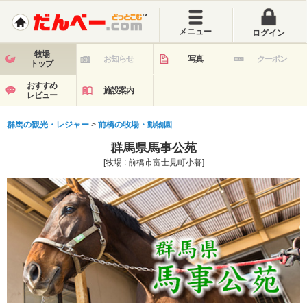
メニュー
ログイン
牧場
お知らせ
写真
クーポン
トップ
おすすめ
施設案内
レビュー
群馬の観光・レジャー
>
前橋の牧場・動物園
群馬県馬事公苑
[牧場 : 前橋市富士見町小暮]