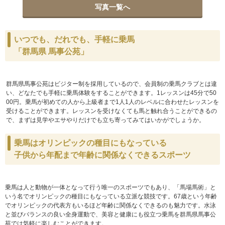
写真一覧へ
いつでも、だれでも、手軽に乗馬
「群馬県 馬事公苑」
群馬県馬事公苑はビジター制を採用しているので、会員制の乗馬クラブとは違
い、どなたでも手軽に乗馬体験をすることができます。1レッスンは45分で50
00円。乗馬が初めての人から上級者まで1人1人のレベルに合わせたレッスンを
受けることができます。レッスンを受けなくても馬と触れ合うことができるの
で、まずは見学やエサやりだけでも立ち寄ってみてはいかがでしょうか。
乗馬はオリンピックの種目にもなっている
子供から年配まで年齢に関係なくできるスポーツ
乗馬は人と動物が一体となって行う唯一のスポーツでもあり、「馬場馬術」と
いう名でオリンピックの種目にもなっている立派な競技です。67歳という年齢
でオリンピックの代表方もいるほど年齢に関係なくできるのも魅力です。水泳
と並びバランスの良い全身運動で、美容と健康にも役立つ乗馬を群馬県馬事公
苑では気軽に楽しむことができます。