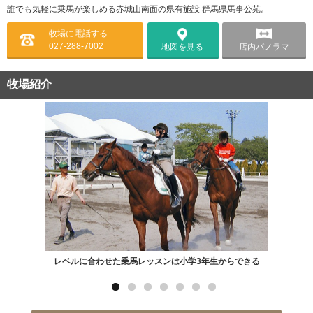
誰でも気軽に乗馬が楽しめる赤城山南面の県有施設 群馬県馬事公苑。
牧場に電話する
027-288-7002
店内パノラマ
地図を見る
牧場紹介
レベルに合わせた乗馬レッスンは小学3年生からできる