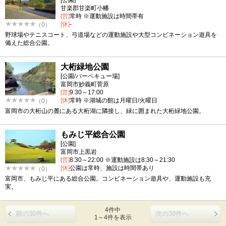
[公園]
甘楽郡甘楽町小幡
[営]
常時 ※運動施設は時間帯有
[休]
-
（0）
野球場やテニスコート、弓道場などの運動施設や大型コンビネーション遊具を
備えた総合公園。
大桁緑地公園
[公園/バーベキュー場]
富岡市妙義町菅原
[営]
9:30～17:00
[休]
常時 ※湖城の館は月曜日/火曜日
（0）
富岡市の大桁山の麓にある大桁湖に隣接し、緑に囲まれた大桁緑地公園。
もみじ平総合公園
[公園]
富岡市上黒岩
[営]
8:30～22:00 ※運動施設は8:30～21:30
[休]
公園は常時、施設は時間帯あり
（0）
富岡市、もみじ平にある総合公園。コンビネーション遊具や、運動施設も充
実。
4件中
前の30件へ
次の30件へ
1～4件を表示