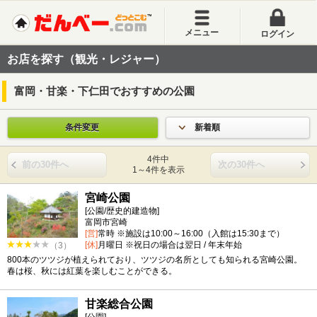
メニュー
ログイン
お店を探す（観光・レジャー）
富岡・甘楽・下仁田でおすすめの公園
条件変更
新着順
4件中
前の30件へ
次の30件へ
1～4件を表示
宮崎公園
[公園/歴史的建造物]
富岡市宮崎
[営]
常時 ※施設は10:00～16:00（入館は15:30まで）
[休]
月曜日 ※祝日の場合は翌日 / 年末年始
（3）
800本のツツジが植えられており、ツツジの名所としても知られる宮崎公園。
春は桜、秋には紅葉を楽しむことができる。
甘楽総合公園