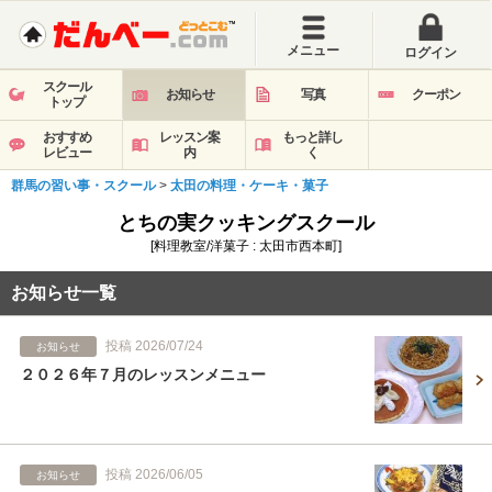
メニュー
ログイン
スクール
お知らせ
写真
クーポン
トップ
おすすめ
レッスン案
もっと詳し
レビュー
内
く
群馬の習い事・スクール
>
太田の料理・ケーキ・菓子
とちの実クッキングスクール
[料理教室/洋菓子 : 太田市西本町]
お知らせ一覧
投稿 2026/07/24
お知らせ
２０２６年７月のレッスンメニュー
投稿 2026/06/05
お知らせ