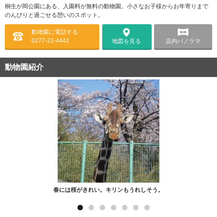
桐生が岡公園にある、入園料が無料の動物園。小さなお子様からお年寄りまで
のんびりと過ごせる憩いのスポット。
動物園に電話する
0277-22-4442
店内パノラマ
地図を見る
動物園紹介
春には桜がきれい。キリンもうれしそう。