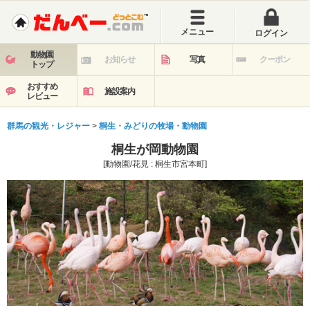
メニュー
ログイン
動物園
お知らせ
写真
クーポン
トップ
おすすめ
施設案内
レビュー
群馬の観光・レジャー
>
桐生・みどりの牧場・動物園
桐生が岡動物園
[動物園/花見 : 桐生市宮本町]