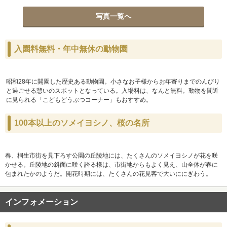
写真一覧へ
入園料無料・年中無休の動物園
昭和28年に開園した歴史ある動物園。小さなお子様からお年寄りまでのんびり
と過ごせる憩いのスポットとなっている。入場料は、なんと無料。動物を間近
に見られる「こどもどうぶつコーナー」もおすすめ。
100本以上のソメイヨシノ、桜の名所
春、桐生市街を見下ろす公園の丘陵地には、たくさんのソメイヨシノが花を咲
かせる。丘陵地の斜面に咲く誇る様は、市街地からもよく見え、山全体が春に
包まれたかのようだ。開花時期には、たくさんの花見客で大いににぎわう。
インフォメーション