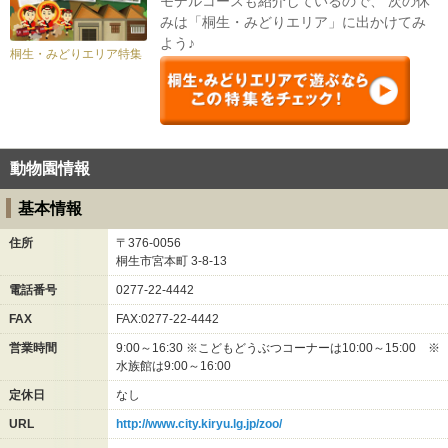
モデルコースも紹介しているので、 次の休
みは「桐生・みどりエリア」に出かけてみ
よう♪
桐生・みどりエリア特集
動物園情報
基本情報
住所
〒376-0056
桐生市宮本町
3-8-13
電話番号
0277-22-4442
FAX
FAX:0277-22-4442
営業時間
9:00～16:30 ※こどもどうぶつコーナーは10:00～15:00 ※
水族館は9:00～16:00
定休日
なし
URL
http://www.city.kiryu.lg.jp/zoo/