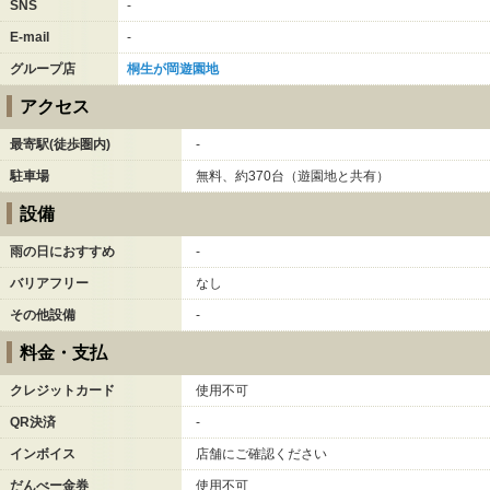
SNS
-
E-mail
-
グループ店
桐生が岡遊園地
アクセス
最寄駅(徒歩圏内)
-
駐車場
無料、約370台（遊園地と共有）
設備
雨の日におすすめ
-
バリアフリー
なし
その他設備
-
料金・支払
クレジットカード
使用不可
QR決済
-
インボイス
店舗にご確認ください
だんべー金券
使用不可